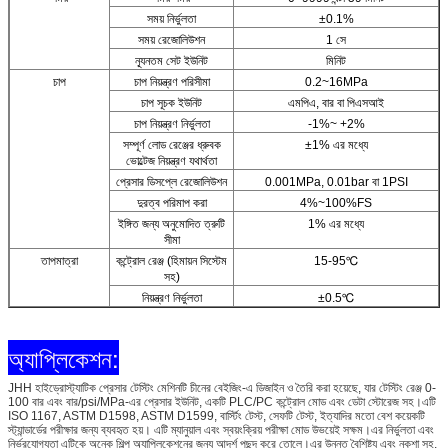
সময় নির্ভুলতা
±0.1%
সময় রেজোলিউশন
1 সে
ন্যূনতম সেট ইউনিট
মিনিট
চাপ
চাপ নিয়ন্ত্রণ পরিসীমা
0.2~16MPa
চাপ সূচক ইউনিট
এমপিএ, বার বা পিএসআই
চাপ নিয়ন্ত্রণ নির্ভুলতা
-1%~ +2%
সম্পূর্ণ লোড রেঞ্জের ধ্রুবক
±1% এর মধ্যে
ভোল্টেজ নিয়ন্ত্রণ যথার্থতা
প্রেসার ডিসপ্লে রেজোলিউশন
0.001MPa, 0.01bar বা 1PSI
দুরত্ব পরিমাপ করা
4%~100%FS
ইঙ্গিত জন্য অনুমোদিত ত্রুটি
1% এর মধ্যে
সীমা
তাপমাত্রা
কন্ট্রোল রেঞ্জ (হিমায়ন সিস্টেম
15-95℃
সহ)
নিয়ন্ত্রণ নির্ভুলতা
±0.5℃
অ্যাপ্লিকেশন:
JHH হাইড্রোস্ট্যাটিক প্রেসার টেস্টিং মেশিনটি চীনের বেইজিং-এ ডিজাইন ও তৈরি করা হয়েছে, যার টেস্টিং রেঞ্জ 0-
100 বার এবং বার/psi/MPa-এর প্রেসার ইউনিট, একটি PLC/PC কন্ট্রোল মোড এবং ডেটা স্টোরেজ সহ।এটি
ISO 1167, ASTM D1598, ASTM D1599, বার্স্টিং টেস্ট, সেফটি টেস্ট, ইত্যাদির মতো বেশ কয়েকটি
স্ট্যান্ডার্ডের পরীক্ষার জন্য ব্যবহৃত হয়। এটি ম্যানুয়াল এবং স্বয়ংক্রিয় পরীক্ষা মোড উভয়েই সক্ষম।এর নির্ভুলতা এবং
নির্ভরযোগ্যতা এটিকে অনেক শিল্প অ্যাপ্লিকেশনের জন্য আদর্শ পছন্দ করে তোলে।এর উন্নত বৈশিষ্ট্য এবং নকশা সহ,