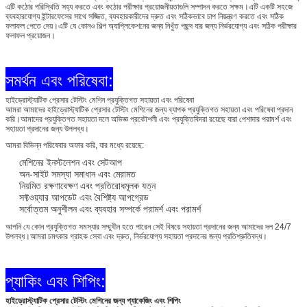
এটি কঠোর পরিস্থিতি সহ্য করতে এবং কঠোর পরীক্ষার প্রয়োজনীয়তাগুলি সম্পাদন করতে সক্ষম।এটি একটি সহজে
ব্যবহারযোগ্য ইন্টারফেসের সাথে সজ্জিত, ব্যবহারকারীদের দ্রুত এবং সঠিকভাবে চাপ নিয়ন্ত্রণ করতে এবং সঠিক
ফলাফল পেতে দেয়।এটি যে কোনও শিল্প অ্যাপ্লিকেশনের জন্য নিখুঁত পছন্দ যার জন্য নির্ভরযোগ্য এবং সঠিক পরীক্ষার
ফলাফল প্রয়োজন।
সমর্থন এবং পরিষেবা:
হাইড্রোস্ট্যাটিক প্রেসার টেস্টিং মেশিন প্রযুক্তিগত সহায়তা এবং পরিষেবা
আমরা আমাদের হাইড্রোস্ট্যাটিক প্রেসার টেস্টিং মেশিনের জন্য ব্যাপক প্রযুক্তিগত সহায়তা এবং পরিষেবা প্রদান
করি।আমাদের প্রযুক্তিগত সহায়তা দলে অভিজ্ঞ প্রকৌশলী এবং প্রযুক্তিবিদরা রয়েছে যারা পেশাদার পরামর্শ এবং
সহায়তা প্রদানের জন্য উপলব্ধ।
আমরা বিভিন্ন পরিষেবার অফার করি, যার মধ্যে রয়েছে:
মেশিনের ইনস্টলেশন এবং সেটআপ
অন-সাইট সমস্যা সমাধান এবং মেরামত
নিয়মিত রক্ষণাবেক্ষণ এবং প্রতিরোধমূলক যত্ন
সফ্টওয়্যার আপডেট এবং বৈশিষ্ট্য আপগ্রেড
সর্বোত্তম অনুশীলন এবং ব্যবহার সম্পর্কে পরামর্শ এবং পরামর্শ
আপনি যে কোন প্রযুক্তিগত সমস্যার সম্মুখীন হতে পারেন সেই বিষয়ে সহায়তা প্রদানের জন্য আমাদের দল 24/7
উপলব্ধ।আমরা চমৎকার গ্রাহক সেবা এবং দ্রুত, নির্ভরযোগ্য সহায়তা প্রদানের জন্য প্রতিশ্রুতিবদ্ধ।
প্যাকিং এবং শিপিং:
হাইড্রোস্ট্যাটিক প্রেসার টেস্টিং মেশিনের জন্য প্যাকেজিং এবং শিপিং