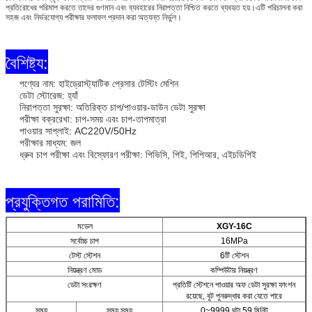
প্রতিরোধের পরিমাপ করতে তাদের গুণমান এবং ব্যবহারের নিরাপত্তা নিশ্চিত করতে ব্যবহৃত হয়।এটি পরিচালনা করা
সহজ এবং নির্ভরযোগ্য পরীক্ষার ফলাফল প্রদান করা অত্যন্ত নির্ভুল।
বৈশিষ্ট্য:
পণ্যের নাম: হাইড্রোস্ট্যাটিক প্রেসার টেস্টিং মেশিন
ডেটা স্টোরেজ: হ্যাঁ
নিরাপত্তা সুরক্ষা: অতিরিক্ত চাপ/পাওয়ার-ডাউন ডেটা সুরক্ষা
পরীক্ষা বক্ররেখা: চাপ-সময় এবং চাপ-তাপমাত্রা
পাওয়ার সাপ্লাই: AC220V/50Hz
পরীক্ষার মাধ্যম: জল
ধ্রুব চাপ পরীক্ষা এবং বিস্ফোরণ পরীক্ষা: পিভিসি, পিই, পিপিআর, এইচডিপিই
প্রযুক্তিগত পরামিতি:
মডেল
XGY-16C
সর্বোচ্চ চাপ
16MPa
টেস্ট স্টেশন
6টি স্টেশন
নিয়ন্ত্রণ মোড
কম্পিউটার নিয়ন্ত্রণ
ডেটা সংরক্ষণ
প্রতিটি স্টেশনে পাওয়ার অফ ডেটা সুরক্ষা ফাংশন
রয়েছে, বুট পুনরুদ্ধার করা যেতে পারে
সময়
সময় সময়
0~9999 ঘন্টা 59 মিনিট