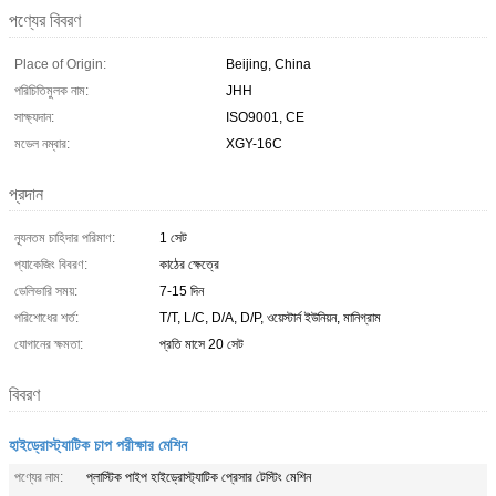
পণ্যের বিবরণ
Place of Origin:
Beijing, China
পরিচিতিমুলক নাম:
JHH
সাক্ষ্যদান:
ISO9001, CE
মডেল নম্বার:
XGY-16C
প্রদান
ন্যূনতম চাহিদার পরিমাণ:
1 সেট
প্যাকেজিং বিবরণ:
কাঠের ক্ষেত্রে
ডেলিভারি সময়:
7-15 দিন
পরিশোধের শর্ত:
T/T, L/C, D/A, D/P, ওয়েস্টার্ন ইউনিয়ন, মানিগ্রাম
যোগানের ক্ষমতা:
প্রতি মাসে 20 সেট
বিবরণ
হাইড্রোস্ট্যাটিক চাপ পরীক্ষার মেশিন
পণ্যের নাম:
প্লাস্টিক পাইপ হাইড্রোস্ট্যাটিক প্রেসার টেস্টিং মেশিন