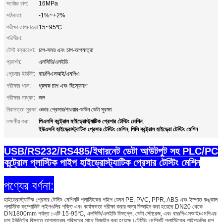
সর্বোচ্চ চাপ:
16MPa
সঠিকতা:
-1%~+2%
পরীক্ষা তাপমাত্রা
15~95℃
পরিসীমা:
টেস্ট বক্ররেখা:
চাপ-সময় এবং চাপ-তাপমাত্রা
প্রদর্শন:
এলসিডি/এলইডি
প্রেসার ইউনিট:
বার/পিএসআই/এমপিএ
পরীক্ষার ধরন:
ধ্রুবক চাপ এবং বিস্ফোরণ
পরীক্ষার মাধ্যম:
জল
নিরাপত্তা সুরক্ষা:
ওভার প্রেসার/পাওয়ার-ডাউন ডেটা সুরক্ষা
পিএলসি কন্ট্রোল হাইড্রোস্ট্যাটিক প্রেশার টেস্টিং মেশিন
লক্ষণীয় করা:
,
ইউএসবি হাইড্রোস্ট্যাটিক প্রেসার টেস্টিং মেশিন
পিসি কন্ট্রোল হাইড্রো টেস্টিং মেশিন
,
USB/RS232/RS485/ইথারনেট ডেটা আউটপুট সহ PLC/PC
কন্ট্রোল প্লাস্টিক পাইপ হাইড্রোস্ট্যাটিক প্রেসার টেস্টিং মেশিন
পণ্যের বর্ণনা:
হাইড্রোস্ট্যাটিক প্রেসার টেস্টিং মেশিনটি প্লাস্টিকের পাইপ যেমন PE, PVC, PPR, ABS এবং ইস্পাত কঙ্কাল
প্লাস্টিক কম্পোজিট পাইপগুলির শক্তি এবং কার্যক্ষমতা পরীক্ষা করার জন্য ডিজাইন করা হয়েছে DN20 থেকে
DN1800mm পর্যন্ত।এটি 15-95℃, এলসিডি/এলইডি ডিসপ্লে, ডেটা স্টোরেজ, এবং বার/পিএসআই/এমপিএর
চাপ ইউনিটের বিস্তৃত তাপমাত্রার পরিসরের সাথে ডিজাইন করা হয়েছে।টেস্টিং মেশিনটি প্লাস্টিকের পাইপগুলির চাপ