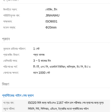
উৎপত্তি স্থল:
বেইজিং, চীন
পরিচিতিমুলক নাম:
JINHAIHU
সাক্ষ্যদান:
ISO9001
মডেল নম্বার:
Φ20mm
প্রদান
ন্যূনতম চাহিদার পরিমাণ:
1 সেট
প্যাকেজিং বিবরণ:
শক্ত কাগজ
ডেলিভারি সময়:
3 ~ 5 কাজের দিন
পরিশোধের শর্ত:
টি / টি, এল / সি, ওয়েস্টার্ন ইউনিয়ন, মানিগ্রাম, ডি / পি, ডি / এ
যোগানের ক্ষমতা:
মাসে 1000 সেট
বিবরণ
প্লাস্টিকের পাইপ শেষ ক্যাপ
পণ্যের নাম:
ISO20 মিমি জন্য আইএসও 1167 পাইপ চাপ পরীক্ষার শেষ ক্যাপের জন্য মূল্য
নমুনা পরীক্ষা:
পিভিসি, পিই, পিপিআর, এবিএস, ইত্যাদির মতো প্লাস্টিকের পাইপ