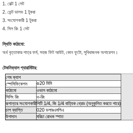
1. বোল্ট 1 সেট
2. ভেন্ট ভালভ 1 টুকরা
3. সংযোগকারী 1 টুকরা
4. সিল রিং 1 সেট
স্থিতি কাঠামো:
অর্ধ বৃত্তাকার পাত্র ফর্ম, সহজ ফিট আউট, কোন ফুটো, সুবিধাজনক অপারেশন।
টেকনিক্যাল প্যারামিটার:
শেষ ক্যাপ
20 মিমি
স্পেসিফিকেশন
Φ
কাঠামো
ওভাল কাঠামো
সিলিং রিং
ও-রিং
রূপান্তর সংযোগকারী
পিটি 1/4, জি 1/4 বাহ্যিক থ্রেড (অনুকূলিত করতে পারে)
চাপ ব্যাপ্তি
0
20 ডলার
এমপিএ
উপাদান
মরিচা রোধক স্পাত