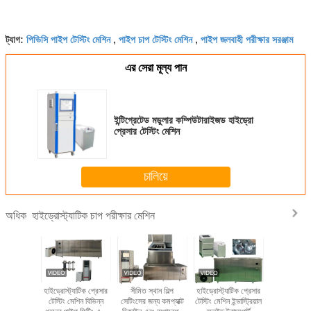
সম্পূর্ণ কাজ
ফাটল সনাক্তকরণ, রিয়েল-টাইম মনিটরিং, পাওয়ার-অফ চাপ, পাওয়ার-ডাউন সুরক্ষা সহ
স্বয়ংক্রিয় পুনরুদ্ধারের কল করুন।মুদ্রণ, স্টোরেজ পরীক্ষার ফলাফল এবং অন্যান্য
ফাংশন।চাইনিজ এবং ইংরেজি নির্বাচনের সাথে মূল ইন্টারফেসটি নিয়ন্ত্রণ করুন, বিভিন্ন
ভাষা অপারেশন কার্য সরবরাহ করে।
চাপ পরিমাপকরণ ডিভাইসের রেফারেন্স অনুভূমিক সমতল স্থির তাপমাত্রা মাঝারি বাক্সের
অনুভূমিক সমতলের সাথে সামঞ্জস্যপূর্ণ।
বি ধ্রুবক-তাপমাত্রা ট্যাঙ্ক বৈশিষ্ট্য
ধ্রুবক-তাপমাত্রা ট্যাঙ্কটি ট্যাঙ্কের দেহ, আমদানিকৃত রক্ত ​​সঞ্চালন পাম্প, হিটিং
ইউনিট এবং তাপমাত্রা রক্ষণাবেক্ষণ সিস্টেমের সমন্বয়ে গঠিত।
1. দেহটি কাঠামোগত ফ্রেম, নীচে, 304 # স্টেইনলেস স্টিলের অভ্যন্তরীণ মূত্রাশয়
এবং স্টেইনলেস স্টিল বা অ্যালুমিনিয়াম খাদ বাইরের আচ্ছাদন দিয়ে গঠিত is
2. অনমনীয় পলিউরিথেন ফোমের ঘন তাপ নিরোধক স্থির তাপমাত্রা এবং শক্তি সাশ্রয়
কর্মক্ষমতা নিশ্চিত করে।
3. ধ্রুবক তাপমাত্রা ট্যাঙ্কের কভারটি স্বয়ংক্রিয় উত্তোলন এবং সমাপ্ত ডিভাইস দিয়ে
সজ্জিত করা যেতে পারে যা নির্ভরযোগ্য এবং সুবিধাজনক।
2:53 AM