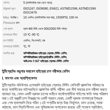
স্টেশন:
5 (কাস্টমাইজ করা যেতে পারে)
স্ট্যান্ডার্ড পূরণ:
ISO1167, ISO9080, EN921, ASTMD1598, ASTMD1599
ISO13479
Max.
সর্বোচ্চ।
10 এমপিএ (কাস্টমাইজ করা যায়), 1500PSI, 100 বার
Pressure
চাপ
:
শেষ ক্যাপ:
ব্যাস Φ6 মিমি থেকে 0002000 মিমি পর্যন্ত
তাপমাত্রা সীমা:
15 ℃ -95 ℃
চাপ ইউনিট:
এমপিএ, পিএসআই, বার
তাপমাত্রা ইউনিট:
℃, ℉
কম্পিউটারাইজড হাইড্রো প্রেসার টেস্টিং মেশিন
লক্ষণীয় করা:
,
কম্পিউটারাইজড হাইড্রোস্ট্যাটিক টেস্টিং মেশিন
,
আইএসও 1167 হাইড্রো প্রেসার টেস্টিং মেশিন
ইন্টিগ্রেটেড মডুলার সমাবেশ হাইড্রো চাপ পরীক্ষার মেশিন
I. ফাংশন এবং অ্যাপ্লিকেশন
ইন্টিগ্রেটেড মডিউলার এসেম্বলি হাইড্রো প্রেসার টেস্টিং মেশিনটি তাত্ক্ষণিক পরিবহণের
জন্য প্লাস্টিকের পাইপগুলিতে তাত্ক্ষণিক বার্সিং পরীক্ষা এবং দীর্ঘ সময়ের চাপ পরীক্ষা করতে
ব্যবহৃত হয়, যেমন একটি ধ্রুবক চাপের অধীনে থার্মোপ্লাস্টিক পাইপের ক্ষতি সময় পরিমাপ
করা।এই যন্ত্রটি চাপ নিয়ন্ত্রণের একটি প্রধান ফ্রেম, একটি ধ্রুবক তাপমাত্রা ট্যাঙ্ক
এবং শেষ ক্যাপগুলি নিয়ে গঠিত।এই পণ্যটির জন্য উচ্চ নির্ভুলতা, ভাল চেহারা, সহজ
কাঠামো, ভাল স্থিতিশীলতা এবং সুবিধাজনক অপারেশন রয়েছে এটি গবেষণা প্রতিষ্ঠান,