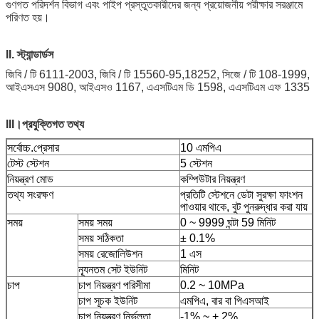
গুণগত পরিদর্শন বিভাগ এবং পাইপ প্রস্তুতকারীদের জন্য প্রয়োজনীয় পরীক্ষার সরঞ্জামে
পরিণত হয়।
II. স্ট্যান্ডার্ডস
জিবি / টি 6111-2003, জিবি / টি 15560-95,18252, সিজে / টি 108-1999,
আইএসএস 9080, আইএসও 1167, এএসটিএম ডি 1598, এএসটিএম এফ 1335
III।প্রযুক্তিগত তথ্য
সর্বোচ্চ.প্রেসার
10 এমপিএ
টেস্ট স্টেশন
5 স্টেশন
নিয়ন্ত্রণ মোড
কম্পিউটার নিয়ন্ত্রণ
তথ্য সংরক্ষণ
প্রতিটি স্টেশনে ডেটা সুরক্ষা ফাংশন
পাওয়ার থাকে, বুট পুনরুদ্ধার করা যায়
সময়
সময় সময়
0 ~ 9999 ঘন্টা 59 মিনিট
সময় সঠিকতা
± 0.1%
সময় রেজোলিউশন
1 এস
ন্যূনতম সেট ইউনিট
মিনিট
চাপ
চাপ নিয়ন্ত্রণ পরিসীমা
0.2 ~ 10MPa
চাপ সূচক ইউনিট
এমপিএ, বার বা পিএসআই
চাপ নিয়ন্ত্রণ নির্ভুলতা
-1% ~ + 2%