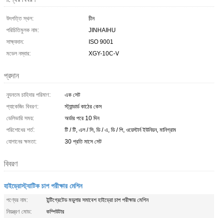
উৎপত্তি স্থল:
চীন
পরিচিতিমুলক নাম:
JINHAIHU
সাক্ষ্যদান:
ISO 9001
মডেল নম্বার:
XGY-10C-Ⅴ
প্রদান
ন্যূনতম চাহিদার পরিমাণ:
এক সেট
প্যাকেজিং বিবরণ:
স্ট্যান্ডার্ড কাঠের কেস
ডেলিভারি সময়:
অর্ডার পরে 10 দিন
পরিশোধের শর্ত:
টি / টি, এল / সি, ডি / এ, ডি / পি, ওয়েস্টার্ন ইউনিয়ন, মানিগ্রাম
যোগানের ক্ষমতা:
30 প্রতি মাসে সেট
বিবরণ
হাইড্রোস্ট্যাটিক চাপ পরীক্ষার মেশিন
পণ্যের নাম:
ইন্টিগ্রেটেড মডুলার সমাবেশ হাইড্রো চাপ পরীক্ষার মেশিন
নিয়ন্ত্রণ মোড:
কম্পিউটার