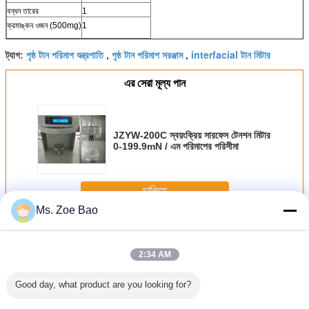
বন্ধন তারের
1
ক্রমাঙ্কন ওজন (500mg)
1
পৃষ্ঠ টান পরিমাপ যন্ত্রপাতি
পৃষ্ঠ টান পরিমাপ সরঞ্জাম
interfacial টান মিটার
ট্যাগ:
,
,
এর সেরা মূল্য পান
JZYW-200C স্বয়ংক্রিয় সারফেস টেনশন মিটার
0-199.9mN / এম পরিমাপের পরিসীমা
চালিয়ে
Ms. Zoe Bao
সারফেস টেনশন মিটার
অধিক
2:34 AM
Good day, what product are you looking for?
গ্য JZYW-
উইলহেলমি প্লেট
টিএস-ডাব্লু২ লেজার কণা
CA-100A যোগাযোগ
তরল পৃষ্ঠে