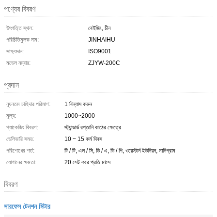
পণ্যের বিবরণ
উৎপত্তি স্থল:
বেইজিং, চীন
পরিচিতিমুলক নাম:
JINHAIHU
সাক্ষ্যদান:
ISO9001
মডেল নম্বার:
ZJYW-200C
প্রদান
ন্যূনতম চাহিদার পরিমাণ:
1 বিন্যাস করুন
মূল্য:
1000~2000
প্যাকেজিং বিবরণ:
স্ট্যান্ডার্ড রপ্তানি কাঠের ক্ষেত্রে
ডেলিভারি সময়:
10 ~ 15 কর্ম দিবস
পরিশোধের শর্ত:
টি / টি, এল / সি, ডি / এ, ডি / পি, ওয়েস্টার্ন ইউনিয়ন, মানিগ্রাম
যোগানের ক্ষমতা:
20 সেট করে প্রতি মাসে
বিবরণ
সারফেস টেনশন মিটার