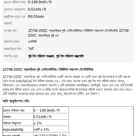
দুরত্ব পরিমাপ করা:
0-199.9mN / মি
ন্যূনতম রেজল্যুশন:
0.01mN / মি
প্ল্যাটিনাম বৃত্ত এর
R9.55mm
ব্যাসার্ধ:
পণ্যের নাম:
JZYW-200C স্বয়ংক্রিয় পৃষ্ঠ তেসিসোমিটার / ডিজিটাল সারফেস টেনেসিওটার JZYW-
200C স্বয়ংক্রিয় পৃষ্ঠ তে
প্রদর্শন করুন:
এলসিডি
স্বয়ংক্রিয় স্টপ:
"হ্যাঁ"
পৃষ্ঠ টান পরিমাপ সরঞ্জাম
পৃষ্ঠ টান পরিমাপ যন্ত্রপাতি
লক্ষণীয় করা:
,
JZYW-200C স্বয়ংক্রিয় পৃষ্ঠ তেসিসোমিটার / ডিজিটাল সারফেস টেনেসিমিটার
JZYW-200C স্বয়ংক্রিয় পৃষ্ঠ তেসিসোমিটার একটি ধরনের সরঞ্জাম যা একটি তরল পৃষ্ঠ উত্তেজনা বা দুটি ধরনের
তরল মধ্যে interfacial টান পরীক্ষা ব্যবহৃত হয়। এটা দ্রুত অনেক তরল পৃষ্ঠ টান মান পরীক্ষা করতে পারেন,
সঠিকভাবে এবং স্বয়ংক্রিয়ভাবে ফলাফল প্রদর্শন। এটি রাসায়নিক পদার্থবিজ্ঞান, সার্ফট্যান্ট, তরল তেল এবং চর্বি ইত্যাদি
পৃষ্ঠের চাপ পরীক্ষা করতে এবং তেল ও পানির বর্গের আন্তঃফোনিক উত্তেজনা পরীক্ষা করতে ব্যবহার করা যেতে পারে।
এটি বৈজ্ঞানিক গবেষণার জন্য ব্যবহার করা যেতে পারে, শিল্পকৌশল টেস্টিং এবং শিক্ষণ।
আমি প্রযুক্তিগত ডেটা:
দুরত্ব পরিমাপ করা
0 ~ 199.9mN / মি
সমাধান
0.01mN / মি
পরিমাপ নির্ভুলতা
± 1%
repeatability
ত্রুটি ± 1%
পাওয়ার সাপ্লাই
এসি 220 V 50Hz 1.0A