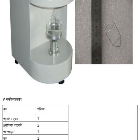
Ⅴ কনফিগারেশন
নাম
পরিমাণ
প্রধান ফ্রেম
1
প্ল্যাটিনাম সার্কেল
2
পানপাত্র
1
হুক
1