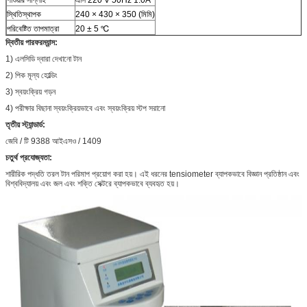
স্থিতিস্থাপক
240 × 430 × 350 (মিমি)
পরিবেষ্টিত তাপমাত্রা
20 ± 5 ℃
দ্বিতীয় পারফরম্যান্স:
1) এলসিডি দ্বারা দেখানো টান
2) পিক মূল্য হোল্ডিং
3) স্বয়ংক্রিয় গড়ন
4) পরীক্ষার বিছানা স্বয়ংক্রিয়ভাবে এবং স্বয়ংক্রিয় স্টপ সরানো
তৃতীয় স্ট্যান্ডার্ড:
জেবি / টি 9388 আইএসও / 1409
চতুর্থ প্রযোজ্যতা:
শারীরিক পদ্ধতি তরল টান পরিমাপ প্রয়োগ করা হয়। এই ধরনের tensiometer ব্যাপকভাবে বিজ্ঞান প্রতিষ্ঠান এবং
বিশ্ববিদ্যালয় এবং জল এবং শক্তি সেক্টরে ব্যাপকভাবে ব্যবহৃত হয়।