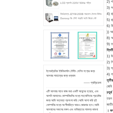
2) প
LCD প্রদর্শন 220V 50Hz শক্তি
3) স
4) প্
নির্ভরযোগ্য JZYW-200B সারফেস টেনশন মিটার
Dunouy রিং টেস্ট পদ্ধতি অটো জিরো সেট
5) প্
6) ব
)) আ
8) আ
9) ত
দ্বিত
1) উ
2) পি
3) স্
ইলেকট্রনিক ইউনিভার্সাল টেস্টিং মেশিন পণ্যের জন্য
4) পর
আপনার সাহায্যের জন্য ধন্যবাদ
তৃতীয
—— গ্যাব্রিয়েলা
জেব
এটি আপনার সাথে কাজ করা একটি আনন্দের হয়েছে, এবং
চতুর্
আপনি আমাদের কোম্পানিগুলির মধ্যে সহযোগিতার প্রচেষ্টার
তরল উ
জন্য আমি অত্যন্ত প্রশংসা করি।আমি আশা করি দুই
জাতীয
কোম্পানির মধ্যে অংশীদারিত্ব আরও জোরদার হবে।আমি
আপনাদের সকলের মঙ্গল এবং ভবিষ্যতের সাফল্য কামনা
। কন