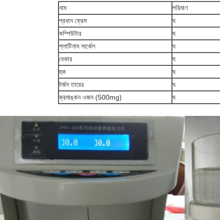
নাম
পরিমাণ
প্রধান ফ্রেম
ঘ
কম্পিউটার
ঘ
প্লাটিনাম সার্কেল
ঘ
বেকার
ঘ
হুক
ঘ
টর্জন তারের
ঘ
ক্রমাঙ্কন ওজন (500mg)
ঘ