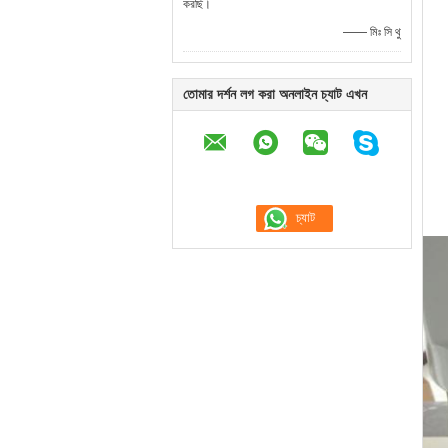
করছি।
—— মিঃ সি থু
তোমার দর্শন লগ করা অনলাইন চ্যাট এখন