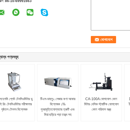
যাক্স:
86-10-69991663
যান্য পণ্যসমূহ
হেলমি প্লেট টেনসিওমিটার ডু
টিএস-ডাব্লু২ লেজার কণা আকার
CA-100A যোগাযোগ কোণ
ই রিং টেনসিওমিটার পরীক্ষাগার
বিশ্লেষক ১%
মিটার বেসিক স্ট্যাটিক যোগাযোগ
T
পৃষ্ঠতল টেনশন বিশ্লেষক
পুনরাবৃত্তিযোগ্যতার ত্রুটি এবং
কোণ পরিমাপ যন্ত্র
মিয়া ছড়িয়ে পড়া তত্ত্ব সহ