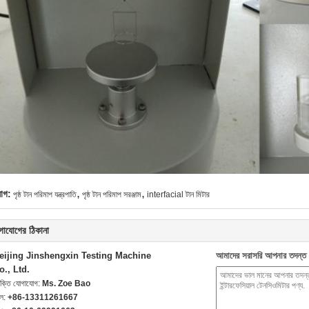
,
,
যাগ:
পৃষ্ঠ টান পরিমাপ যন্ত্রপাতি
পৃষ্ঠ টান পরিমাপ সরঞ্জাম
interfacial টান মিটার
গাযোগের ঠিকানা
eijing Jinshengxin Testing Machine
আমাদের সরাসরি আপনার তদন্ত 
o., Ltd.
যক্তি যোগাযোগ:
Ms. Zoe Bao
েল:
+86-13311261667