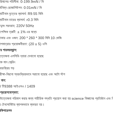
রিমাপের পরিসীমা: 0-199.9mN / মি
র্বনিম্ন রেজোলিউশন: 0.01mN / মি
ল্যাটিনাম বৃত্তের ব্যাসার্ধ: R9.55 মিমি
ল্যাটিনাম তারের ব্যাসার্ধ: r0.3 মিমি
িদ্যুৎ সরবরাহ: 220V 50Hz
পেক্ষিক ত্রুটি: ± 1% এর মধ্যে
কার এবং ওজন: 200 * 260 * 300 মিমি 10 কেজি
াপমাত্রার প্রয়োজনীয়তা: (20 ± 5) ওসি
ীয় পারফরম্যান্স:
ত্তেজনা এলসিডি দ্বারা দেখানো হয়েছে
ক মান হোল্ডিং
বয়ংক্রিয় গড়
ীক্ষা-বিছানা স্বয়ংক্রিয়ভাবে সরানো হয়েছে এবং অটো স্টপ
় মান:
ি / টি9388 আইএসও / 1409
থ প্রয়োগযোগ্যতা:
ত্তেজনা পরিমাপ করার জন্য শারীরিক পদ্ধতি প্রয়োগ করা হয় science বিজ্ঞানের প্রতিষ্ঠান এবং বি
় টেনসোমিটার ব্যাপকভাবে ব্যবহৃত হয়।
ফিগারেশন