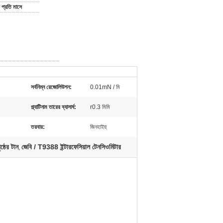
প্রতি মাসে
সর্বনিম্ন রেজোলিউশন:
0.01mN / মি
প্ল্যাটিনাম তারের ব্যাসার্ধ:
r0.3 মিমি
তরবার:
জিনহাইহু
্ঠের টান
জেবি / T9388 ইন্টারফেসিয়াল টেনসিওমিটার
,