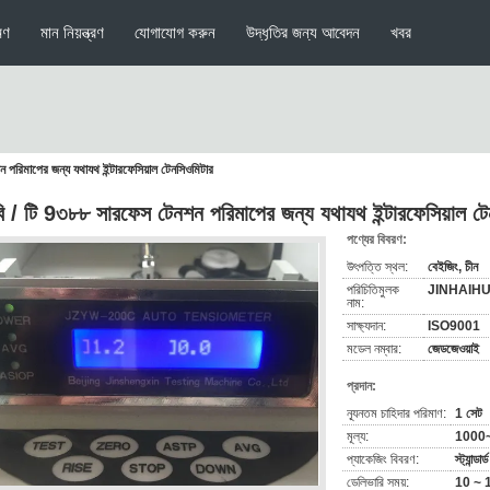
মণ
মান নিয়ন্ত্রণ
যোগাযোগ করুন
উদ্ধৃতির জন্য আবেদন
খবর
 পরিমাপের জন্য যথাযথ ইন্টারফেসিয়াল টেনসিওমিটার
ি / টি 9৩৮৮ সারফেস টেনশন পরিমাপের জন্য যথাযথ ইন্টারফেসিয়াল টে
পণ্যের বিবরণ:
উৎপত্তি স্থল:
বেইজিং, চীন
পরিচিতিমুলক
JINHAIH
নাম:
সাক্ষ্যদান:
ISO9001
মডেল নম্বার:
জেডজেওয়াই
প্রদান:
ন্যূনতম চাহিদার পরিমাণ:
1 সেট
মূল্য:
1000
প্যাকেজিং বিবরণ:
স্ট্যান্
ডেলিভারি সময়:
10 ~ 1