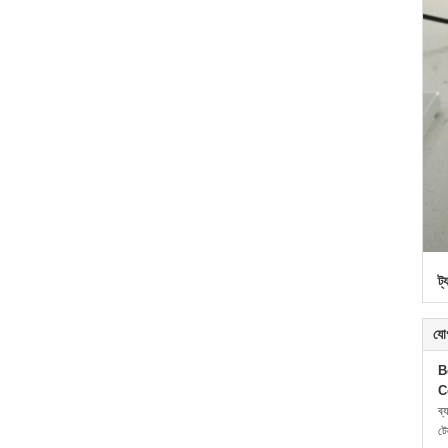
ট্
যো
B
C
ব্
ট