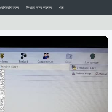
যোগাযোগ করুন
উদ্ধৃতির জন্য আবেদন
খবর