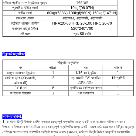
বাইরের প্রাচীর থেকে ইন্ডেন্টারের দূরত্ব
165 মিমি
প্রাথমিক টেস্টিং ফোর্স
10kgf(98.07N)
টেস্টিং ফোর্স
60kgf(588N) 100kgf(980N) 150kgf(1471N)
রকওয়েল স্কেল
এইচআরএ, এইচআরবি, এইচআরসি
কঠোরতা পরিমাপ পরিসীমা
HRA:20-88 HRB:20-100 HRC:20-70
সামগ্রিক মাত্রা (মিমি)
520*240*700
নেট ওজন
প্রায় 80 কেজি
স্ট্যান্ডার্ড আনুষাঙ্গিক:
স্ট্যান্ডার্ড আনুষাঙ্গিক
নাম
পরিমাণ
নাম
পরিমাণ
ডায়মন্ড রকওয়েল ইন্ডেন্টার
1
1/16 বল ইন্ডেন্টার
1
হার্ডনেস ব্লক (এইচআরসি,
3
বড়, মাঝারি, "V" আকৃতির
1টি প্রতিটি
এইচআরবি)
টেস্টিং টেবিল
1/16 বল
6
প্লাস্টিকের ডাস্টপ্রুফ কভার
1
অপারেশন ম্যানুয়াল
1
পণ্য শংসাপত্র
1
সংক্ষিপ্ত ভূমিকা:
1, কঠোরতা ডিগ্রী উপাদান মেশিন সক্ষমতা গুরুত্বপূর্ণ লক্ষ্যগুলির মধ্যে একটি, এবং কঠোরতা পরীক্ষা হল ধাতব
উপাদান বা উপাদানের গুণমান বিচার করার গুরুত্বপূর্ণ পদ্ধতিগুলির মধ্যে একটি।কারণ কঠোরতার ধাতব ডিগ্রির অন্যান্য
মেশিনের ক্ষমতার সাথে পারস্পরিক সংশ্লিষ্ট সম্পর্ক রয়েছে।অতএব, কঠোরতা ডিগ্রী নির্ধারণ আনুমানিক সংখ্যাগরিষ্ঠ