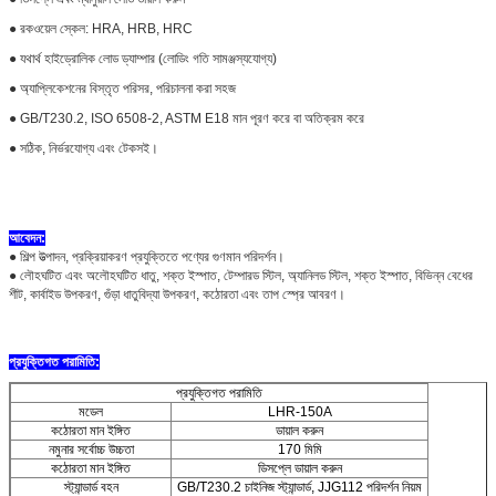
● রকওয়েল স্কেল: HRA, HRB, HRC
● যথার্থ হাইড্রোলিক লোড ড্যাম্পার (লোডিং গতি সামঞ্জস্যযোগ্য)
● অ্যাপ্লিকেশনের বিস্তৃত পরিসর, পরিচালনা করা সহজ
● GB/T230.2, ISO 6508-2, ASTM E18 মান পূরণ করে বা অতিক্রম করে
● সঠিক, নির্ভরযোগ্য এবং টেকসই।
আবেদন:
● শিল্প উত্পাদন, প্রক্রিয়াকরণ প্রযুক্তিতে পণ্যের গুণমান পরিদর্শন।
● লৌহঘটিত এবং অলৌহঘটিত ধাতু, শক্ত ইস্পাত, টেম্পারড স্টিল, অ্যানিলড স্টিল, শক্ত ইস্পাত, বিভিন্ন বেধের
শীট, কার্বাইড উপকরণ, গুঁড়া ধাতুবিদ্যা উপকরণ, কঠোরতা এবং তাপ স্প্রে আবরণ।
প্রযুক্তিগত পরামিতি:
প্রযুক্তিগত পরামিতি
মডেল
LHR-150A
কঠোরতা মান ইঙ্গিত
ডায়াল করুন
নমুনার সর্বোচ্চ উচ্চতা
170 মিমি
কঠোরতা মান ইঙ্গিত
ডিসপ্লে ডায়াল করুন
স্ট্যান্ডার্ড বহন
GB/T230.2 চাইনিজ স্ট্যান্ডার্ড, JJG112 পরিদর্শন নিয়ম