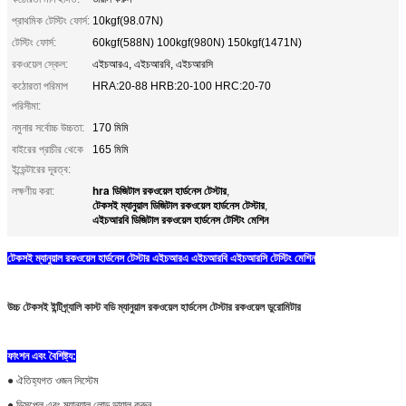
প্রাথমিক টেস্টিং ফোর্স:
10kgf(98.07N)
টেস্টিং ফোর্স:
60kgf(588N) 100kgf(980N) 150kgf(1471N)
রকওয়েল স্কেল:
এইচআরএ, এইচআরবি, এইচআরসি
কঠোরতা পরিমাপ
HRA:20-88 HRB:20-100 HRC:20-70
পরিসীমা:
নমুনার সর্বোচ্চ উচ্চতা:
170 মিমি
বাইরের প্রাচীর থেকে
165 মিমি
ইন্ডেন্টারের দূরত্ব:
hra ডিজিটাল রকওয়েল হার্ডনেস টেস্টার
লক্ষণীয় করা:
,
টেকসই ম্যানুয়াল ডিজিটাল রকওয়েল হার্ডনেস টেস্টার
,
এইচআরবি ডিজিটাল রকওয়েল হার্ডনেস টেস্টিং মেশিন
টেকসই ম্যানুয়াল রকওয়েল হার্ডনেস টেস্টার এইচআরএ এইচআরবি এইচআরসি টেস্টিং মেশিন
উচ্চ টেকসই ইন্টিগ্র্যালি কাস্ট বডি ম্যানুয়াল রকওয়েল হার্ডনেস টেস্টার রকওয়েল ডুরোমিটার
ফাংশন এবং বৈশিষ্ট্য:
● ঐতিহ্যগত ওজন সিস্টেম
● ডিসপ্লে এবং ম্যানুয়াল লোড ডায়াল করুন