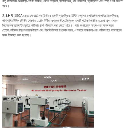
ধাতু উপাদানের অন্যান্য মেশিন ক্ষমতা, যেমন তীব্রতা, ক্লান্তিকর, ধীর পরিবর্তন, অ্যাট্রিশন এবং তাই গণনা করতে
পারে।
2, LHR-150A রকওয়েল হার্ডনেস টেস্টারে একটি স্বয়ংক্রিয় টেস্টিং প্রেসার লোডিং/আনলোডিং মেকানিজম,
পাশাপাশি টোটাল টেস্টিং প্রেশার হোল্ডিং টাইম অ্যাডজাস্টমেন্টের জন্য একটি পটেনশিওমিটার রয়েছে এবং লোড-
সিলেকশন হ্যান্ডহুইল ঘুরিয়ে পরীক্ষার চাপ পরিবর্তন করা যেতে পারে। , তার অপারেশন সহজ এবং সহজ করে
তোলে.পরীক্ষক উচ্চ সংবেদনশীলতা এবং স্থিতিশীলতা উপভোগ করে, এইভাবে কর্মশালা এবং পরীক্ষাগারে ব্যবহারের
জন্য ডিজাইন করা হয়েছে।