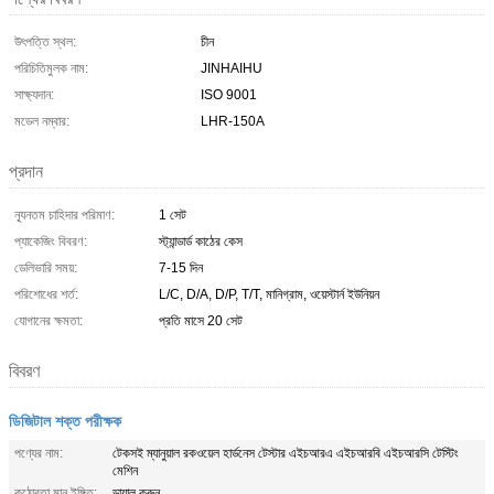
উৎপত্তি স্থল:
চীন
পরিচিতিমুলক নাম:
JINHAIHU
সাক্ষ্যদান:
ISO 9001
মডেল নম্বার:
LHR-150A
প্রদান
ন্যূনতম চাহিদার পরিমাণ:
1 সেট
প্যাকেজিং বিবরণ:
স্ট্যান্ডার্ড কাঠের কেস
ডেলিভারি সময়:
7-15 দিন
পরিশোধের শর্ত:
L/C, D/A, D/P, T/T, মানিগ্রাম, ওয়েস্টার্ন ইউনিয়ন
যোগানের ক্ষমতা:
প্রতি মাসে 20 সেট
বিবরণ
ডিজিটাল শক্ত পরীক্ষক
পণ্যের নাম:
টেকসই ম্যানুয়াল রকওয়েল হার্ডনেস টেস্টার এইচআরএ এইচআরবি এইচআরসি টেস্টিং
মেশিন
কঠোরতা মান ইঙ্গিত:
ডায়াল করুন