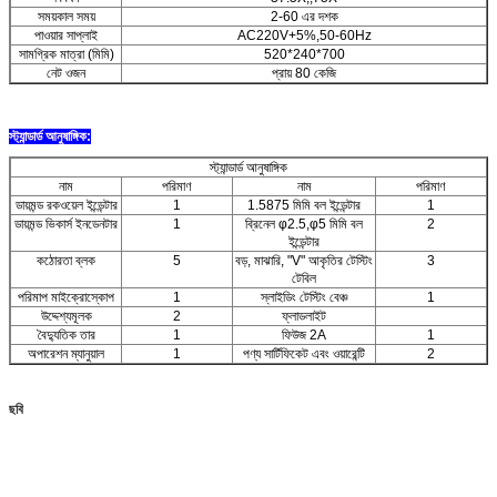
সময়কাল সময়
2-60 এর দশক
পাওয়ার সাপ্লাই
AC220V+5%,50-60Hz
সামগ্রিক মাত্রা (মিমি)
520*240*700
নেট ওজন
প্রায় 80 কেজি
স্ট্যান্ডার্ড আনুষাঙ্গিক:
স্ট্যান্ডার্ড আনুষাঙ্গিক
নাম
পরিমাণ
নাম
পরিমাণ
ডায়মন্ড রকওয়েল ইন্ডেন্টার
1
1.5875 মিমি বল ইন্ডেন্টার
1
ডায়মন্ড ভিকার্স ইনডেনটার
1
ব্রিনেল φ2.5,φ5 মিমি বল
2
ইন্ডেন্টার
কঠোরতা ব্লক
5
বড়, মাঝারি, "V" আকৃতির টেস্টিং
3
টেবিল
পরিমাপ মাইক্রোস্কোপ
1
স্লাইডিং টেস্টিং বেঞ্চ
1
উদ্দেশ্যমূলক
2
ফ্লাডলাইট
বৈদ্যুতিক তার
1
ফিউজ 2A
1
অপারেশন ম্যানুয়াল
1
পণ্য সার্টিফিকেট এবং ওয়ারেন্টি
2
ছবি