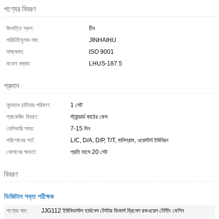
পণ্যের বিবরণ
উৎপত্তি স্থল:
চীন
পরিচিতিমুলক নাম:
JINHAIHU
সাক্ষ্যদান:
ISO 9001
মডেল নম্বার:
LHUS-187.5
প্রদান
ন্যূনতম চাহিদার পরিমাণ:
1 সেট
প্যাকেজিং বিবরণ:
স্ট্যান্ডার্ড কাঠের কেস
ডেলিভারি সময়:
7-15 দিন
পরিশোধের শর্ত:
L/C, D/A, D/P, T/T, মানিগ্রাম, ওয়েস্টার্ন ইউনিয়ন
যোগানের ক্ষমতা:
প্রতি মাসে 20 সেট
বিবরণ
ডিজিটাল শক্ত পরীক্ষক
পণ্যের নাম:
JJG112 ইউনিভার্সাল হার্ডনেস টেস্টার ভিকার্স ব্রিনেল রকওয়েল টেস্টিং মেশিন