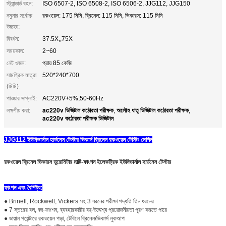
স্ট্যান্ডার্ড বহন:
ISO 6507-2, ISO 6508-2, ISO 6506-2, JJG112, JJG150
নমুনার সর্বোচ্চ
রকওয়েল: 175 মিমি, ব্রিনেল: 115 মিমি, ভিকারস: 115 মিমি
উচ্চতা:
বিবর্ধন:
37.5X,,75X
সময়কাল:
2~60
নেট ওজন:
প্রায় 85 কেজি
সামগ্রিক মাত্রা
520*240*700
(মিমি):
পাওয়ার সাপ্লাই:
AC220V+5%,50-60Hz
ac220v ডিজিটাল কঠোরতা পরীক্ষক
অলৌহ ধাতু ডিজিটাল কঠোরতা পরীক্ষক
লক্ষণীয় করা:
,
,
ac220v কঠোরতা পরীক্ষক ডিজিটাল
JJG112 ইউনিভার্সাল হার্ডনেস টেস্টার ভিকার্স ব্রিনেল রকওয়েল টেস্টিং মেশিন
রকওয়েল ব্রিনেল ভিকারস ডুরোমিটার মাল্টি-ফাংশন ইলেকট্রিক ইউনিভার্সাল হার্ডনেস টেস্টার
ফাংশন এবং বৈশিষ্ট্য:
● Brinell, Rockwell, Vickers সহ 3 ধরনের পরীক্ষা পদ্ধতি তিন ধরনের
● 7 স্তরের বল, বহু-ফাংশন, ব্যবহারকারীর বহু-উদ্দেশ্য প্রয়োজনীয়তা পূরণ করতে পারে
● ডায়াল পয়েন্টারে রকওয়েল পড়া, টেবিলে ব্রিনেল/ভিকার্স লুকআপ