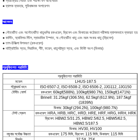
● স্বয়ংক্রিয় লোডিং এবং পরীক্ষা বল আনলোডিং
● ব্যাপক ব্যবহার, সুবিধাজনক অপারেশন
আবেদন:
● লৌহঘটিত এবং অলৌহঘটিত ধাতুগুলির রকওয়েল, ব্রিনেল এবং ভিকারের কঠোরতা পরীক্ষায় ব্যাপকভাবে ব্যবহৃত হয়
● কাস্টিং, অ্যানিলড স্টিল, স্বাভাবিক ইস্পাত, অ লৌহঘটিত ধাতু এবং নরম সংকর ধাতু (ব্রিনেল)
● তাপ-চিকিত্সা উপকরণ (রকওয়েল)
● নাইট্রাইডিং স্তর, সিরামিক, শীট, ফয়েল, ধাতুপট্টাবৃত স্তর, এবং মিনিট অংশ (ভিকার)
প্রযুক্তিগত পরামিতি:
প্রযুক্তিগত পরামিতি
মডেল
LHUS-187.5
স্ট্যান্ডার্ড বহন
ISO 6507-2, ISO 6508-2, ISO 6506-2, JJG112, JJG150
টেস্টিং ফোর্স
রকওয়েল: 60kgf(588N), 100kgf(980.7N), 150kgf(1471N)
Brinell: 31.25kgf (306.5N), 62.5kgf (612.9N), 187.5kgf
(1839N)
ভিকার: 30kgf (294.2N), 100kgf (980.7N)
টেস্ট স্কেল
রকওয়েল: HRA, HRB, HRC, HRD, HRE, HRF, HRG, HRH, HRK
ব্রিনেল: HBW2.5/31.25, HBW2.5/62.5, HBW5/62.5,
HBW2.5/187.5
ভিকার: HV30, HV100
নমুনার সর্বোচ্চ উচ্চতা
রকওয়েল: 175 মিমি, ব্রিনেল: 115 মিমি, ভিকারস: 115 মিমি
বিবর্ধন
37.5X,,75X