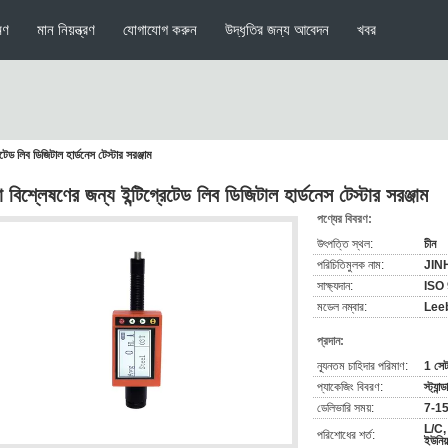
মণ
মান নিয়ন্ত্রণ
যোগাযোগ করুন
উদ্ধৃতির জন্য আবেদন
খবর
টেড লিব ডিজিটাল হার্ডনেস টেস্টার সরঞ্জাম
 বিশ্লেষণের জন্য ইন্টিগ্রেটেড লিব ডিজিটাল হার্ডনেস টেস্টার সরঞ্জাম
পণ্যের বিবরণ:
উৎপত্তি স্থল:
চীন
পরিচিতিমুলক নাম:
JIN
সাক্ষ্যদান:
ISO
মডেল নম্বার:
Lee
প্রদান:
ন্যূনতম চাহিদার পরিমাণ:
1 সে
প্যাকেজিং বিবরণ:
স্ট্যান
ডেলিভারি সময়:
7-15
L/C, 
পরিশোধের শর্ত:
ইউনিয