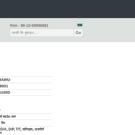
বিক্রয়：
86-10-69996881
Go
HAIHU
 9001
b180D
ট
্ডার্ড কাঠের কেস
 দিন
D/A, D/P, T/T, মানিগ্রাম, ওয়েস্টার্ন
়ন