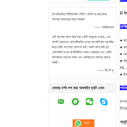
D ইমপ
ইলেকট্রনিক ইউনিভার্সাল টেস্টিং মেশিন পণ্যের জন্য
আপনার সাহায্যের জন্য ধন্যবাদ
বৈশিষ্
—— গ্যাব্রিয়েলা
এটি আপনার সাথে কাজ করা একটি আনন্দের হয়েছে, এবং
● ক
আপনি আমাদের কোম্পানিগুলির মধ্যে সহযোগিতার প্রচেষ্টার
● কমপ
জন্য আমি অত্যন্ত প্রশংসা করি।আমি আশা করি দুই
কোম্পানির মধ্যে অংশীদারিত্ব আরও জোরদার হবে।আমি
● যে
আপনাদের সকলের মঙ্গল এবং ভবিষ্যতের সাফল্য কামনা
●​ ব্
করছি।
HL, 
—— মিঃ সি থু
● ঊর্
তোমার দর্শন লগ করা অনলাইন চ্যাট এখন
পরিম
ইস্পা
টিনে
প্রযু