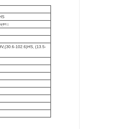
 HS
াঙ্কন।
V,(30.6-102.6)HS, (13.5-