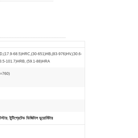
D,(17.9-68.5)HRC,(30-651)HB,(83-976)HV,(30.6-
13.5-101.7)HRB, (59.1-88)HRA
=760)
েস্টার
ইন্টিগ্রেটেড ডিজিটাল ডুরোমিটার
,