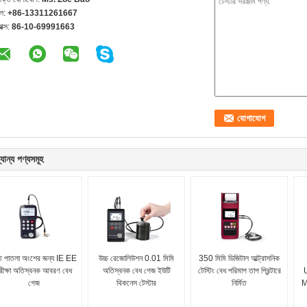
েল:
+86-13311261667
যাক্স:
86-10-69991663
যান্য পণ্যসমূহ
ি পাতলা অংশের জন্য IE EE
উচ্চ রেজোলিউশন 0.01 মিমি
350 মিমি ডিজিটাল আল্ট্রাসনিক
রীক্ষা অতিস্বনক আবরণ বেধ
অতিস্বনক বেধ গেজ ইউটি
টেস্টিং বেধ পরিমাপ তাপ প্রিন্টারে
গেজ
থিকনেস টেস্টার
নির্মিত
M