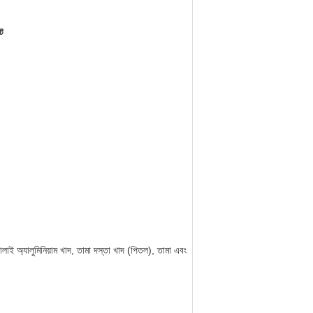
্ট
লাই অ্যালুমিনিয়াম খাদ, তামা দস্তা খাদ (পিতল), তামা এবং