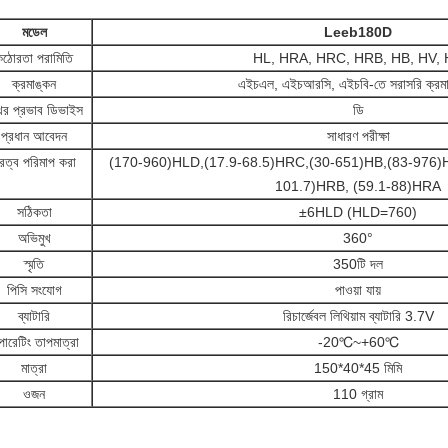
মডেল
Leeb180D
কঠোরতা পরামিতি
HL, HRA, HRC, HRB, HB, HV,
ক্রমাঙ্কন
এইচএল, এইচআরসি, এইচবি-তে সরাসরি ক্রম
থির প্রভাব ডিভাইস
ডি
প্রধান আবেদন
সাধারণ পরীক্ষা
ুরত্ব পরিমাপ করা
(170-960)HLD,(17.9-68.5)HRC,(30-651)HB,(83-976)H
101.7)HRB, (59.1-88)HRA
সঠিকতা
±6HLD (HLD=760)
অভিমুখ
360°
স্মৃতি
350টি দল
পিসি সংযোগ
পাওয়া যায়
ব্যাটারি
রিচার্জেবল লিথিয়াম ব্যাটারি 3.7V
ারেটিং তাপমাত্রা
-20℃~+60℃
মাত্রা
150*40*45 মিমি
ওজন
110 গ্রাম