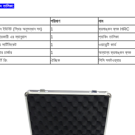
িং তালিকা:
পরিমাণ
নাম
ান ইউনিট (স্থির অনুসন্ধান সহ)
1
ক্রমাঙ্কন ব্লক HRC
ারকারী এর ম্যানুয়াল
1
প্যাকিং তালিকা
 সার্টিফিকেট
1
ওয়ারেন্টি কার্ড
ার চার্জার
1
অন্যান্য ক্রমাঙ্কন ব্লক
্ট রিং
ঐচ্ছিক
পিসি সফটওয়্যার