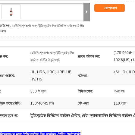
যোগাযোগ
ড় ইমেজ :
ডেটা বিশ্লেষণের জন্য ইন্টিগ্রেটেড লিব ডিজিটাল হার্ডনেস টেস্টার
রঞ্জাম
ডেটা বিশ্লেষণের জন্য ইন্টিগ্রেটেড লিব
(170-960)HL
ের নাম:
দুরত্ব পরিমাপ করা:
হার্ডনেস টেস্টিং ইকুইপমেন্ট
102.6)HS, (
HL, HRA, HRC, HRB, HB,
±6HLD (HLD
রতা পরামিতি:
সঠিকতা:
HV, HS
:
350 টি গ্রুপ
পিসি সংযোগ:
পাওয়া যায়
্রিক মাত্রা (মিমি):
150*40*45 মিমি
নেট ওজন:
110 গ্রাম
ইন্টিগ্রেটেড ডিজিটাল হার্ডনেস টেস্টার
ডেটা অ্যানালাইসিস ডিজিটাল হার্ডনেস ট
ষভাবে তুলে ধরা:
,
বিশ্লেষণের জন্য ইন্টিগ্রেটেড লিব হার্ডনেস টেস্টিং ইকুইপমেন্ট