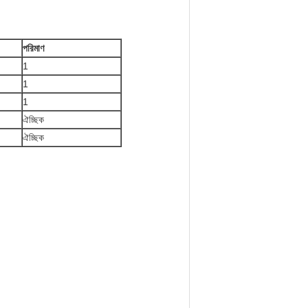
পরিমাণ
1
1
1
ঐচ্ছিক
ঐচ্ছিক