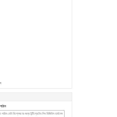
ন
পাঠান