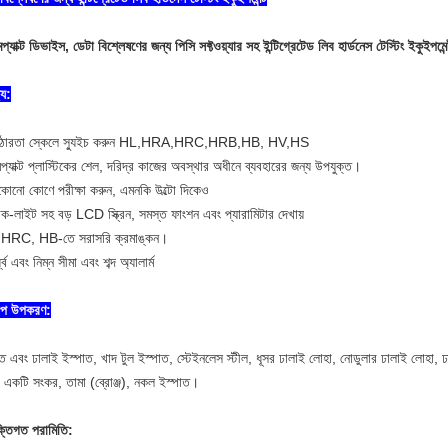
্যাক্ট ডিভাইস, ডেটা বিশ্লেষণের জন্য পিসি সফ্টওয়্যার সহ ইন্টিগ্রেটেড লিব হার্ডনেস টেস্টিং ইকুইপমেন
ট্য:
ঠোরতা স্কেলে স্যুইচ করুন HL,HRA,HRC,HRB,HB, HV,HS
্যাক্ট প্লাস্টিকের শেল, দরিদ্র কাজের অবস্থার অধীনে ব্যবহারের জন্য উপযুক্ত।
কোনো কোণে পরীক্ষা করুন, এমনকি উল্টো দিকেও
যাক-লাইট সহ বড় LCD স্ক্রিন, সমস্ত ফাংশন এবং প্যারামিটার দেখায়
HRC, HB-তে সরাসরি ক্রমাঙ্কন।
ধ্ব এবং নিম্ন সীমা এবং শব্দ অ্যালার্ম
াপ উপকরণ:
ত এবং ঢালাই ইস্পাত, খাদ টুল ইস্পাত, স্টেইনলেস স্টীল, ধূসর ঢালাই লোহা, নোডুলার ঢালাই লোহা, ঢা
র একটি সংকর, তামা (ব্রোঞ্জ), নকল ইস্পাত।
ক্তিগত পরামিতি: