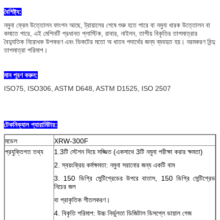
বৈশিষ্ট্য:
নমুনা ফ্রেম উত্তোলন ফাংশন আছে, ট্রায়ালের শেষে শুরু হতে পারে বা নমুনা ধারক উত্তোলন বা
কমাতে পারে, এই মেশিনটি প্রধানত প্লাস্টিক, রাবার, নাইলন, তাপীয় বিকৃতির তাপমাত্রার
বৈদ্যুতিক নিরোধক উপকরণ এবং ভিকটের মতো অ ধাতব পদার্থের জন্য ব্যবহৃত হয়। নরমকরণ বিন্দু
তাপমাত্রা পরিমাপ।
মান পূরণ করুন:
ISO75, ISO306, ASTM D648, ASTM D1525, ISO 2507
টেকনিক্যাল প্যারামিটার:
মডেল
XRW-300F
প্রযুক্তিগত তথ্য
1.3টি স্টেশন দিয়ে সজ্জিত (একসাথে 3টি নমুনা পরীক্ষা করার ক্ষমতা)
2. স্বয়ংক্রিয় কর্মক্ষমতা: নমুনা সরানোর জন্য একটি বাম
3. 150 ডিগ্রি সেন্টিগ্রেডের উপরে বাতাস, 150 ডিগ্রি সেন্টিগ্রেড
নিচের জল
বা প্রাকৃতিক শীতলকরণ।
4. বিকৃতি পরিমাপ:
উচ্চ নির্ভুলতা ডিজিটাল ডিসপ্লে ডায়াল গেজ