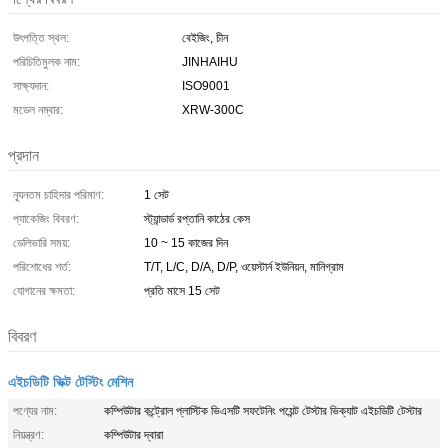
উৎপত্তি স্থল:
বেইজিং, চীন
পরিচিতিমুলক নাম:
JINHAIHU
সাক্ষ্যদান:
ISO9001
মডেল নম্বার:
XRW-300C
প্রদান
ন্যূনতম চাহিদার পরিমাণ:
1 সেট
প্যাকেজিং বিবরণ:
স্ট্যান্ডার্ড রপ্তানি কাঠের কেস
ডেলিভারি সময়:
10 ~ 15 কাজের দিন
পরিশোধের শর্ত:
T/T, L/C, D/A, D/P, ওয়েস্টার্ন ইউনিয়ন, মানিগ্রাম
যোগানের ক্ষমতা:
প্রতি মাসে 15 সেট
বিবরণ
এইচডিটি ভিক্ট টেস্টিং মেশিন
পণ্যের নাম:
কম্পিউটার কন্ট্রোল প্লাস্টিক ভিএসটি সফটেনিং পয়েন্ট টেস্টার ভিক্যাট এইচডিটি টেস্টার
নিয়ন্ত্রণ:
কম্পিউটার দ্বারা