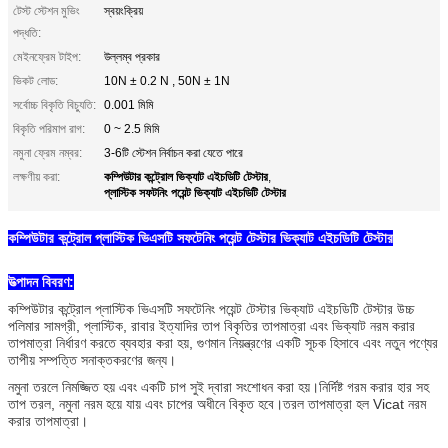
টেস্ট স্টেশন মুভিং
স্বয়ংক্রিয়
পদ্ধতি:
মেইনফ্রেম টাইপ:
উল্লম্ব প্রকার
ভিকট লোড:
10N ± 0.2 N , 50N ± 1N
সর্বোচ্চ বিকৃতি বিচ্যুতি:
0.001 মিমি
বিকৃতি পরিমাপ রাগ:
0 ~ 2.5 মিমি
নমুনা ফ্রেম নম্বর:
3-6টি স্টেশন নির্বাচন করা যেতে পারে
কম্পিউটার কন্ট্রোল ভিক্যাট এইচডিটি টেস্টার
লক্ষণীয় করা:
,
প্লাস্টিক সফটনিং পয়েন্ট ভিক্যাট এইচডিটি টেস্টার
কম্পিউটার কন্ট্রোল প্লাস্টিক ভিএসটি সফটেনিং পয়েন্ট টেস্টার ভিক্যাট এইচডিটি টেস্টার
উত্পাদন বিবরণ:
কম্পিউটার কন্ট্রোল প্লাস্টিক ভিএসটি সফটেনিং পয়েন্ট টেস্টার ভিক্যাট এইচডিটি টেস্টার উচ্চ
পলিমার সামগ্রী, প্লাস্টিক, রাবার ইত্যাদির তাপ বিকৃতির তাপমাত্রা এবং ভিক্যাট নরম করার
তাপমাত্রা নির্ধারণ করতে ব্যবহার করা হয়, গুণমান নিয়ন্ত্রণের একটি সূচক হিসাবে এবং নতুন পণ্যের
তাপীয় সম্পত্তি সনাক্তকরণের জন্য।
নমুনা তরলে নিমজ্জিত হয় এবং একটি চাপ সুই দ্বারা সংশোধন করা হয়।নির্দিষ্ট গরম করার হার সহ
তাপ তরল, নমুনা নরম হয়ে যায় এবং চাপের অধীনে বিকৃত হবে।তরল তাপমাত্রা হল Vicat নরম
করার তাপমাত্রা।