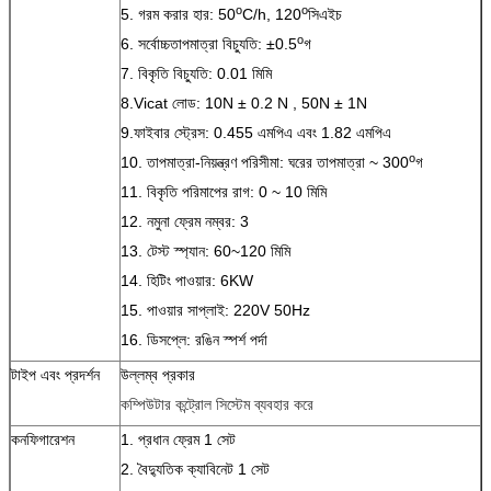
o
o
5. গরম করার হার: 50
C/h, 120
সিএইচ
o
6. সর্বোচ্চতাপমাত্রা বিচ্যুতি: ±0.5
গ
7. বিকৃতি বিচ্যুতি: 0.01 মিমি
8.Vicat লোড: 10N ± 0.2 N , 50N ± 1N
9.ফাইবার স্ট্রেস: 0.455 এমপিএ এবং 1.82 এমপিএ
o
10. তাপমাত্রা-নিয়ন্ত্রণ পরিসীমা: ঘরের তাপমাত্রা ~ 300
গ
11. বিকৃতি পরিমাপের রাগ: 0 ~ 10 মিমি
12. নমুনা ফ্রেম নম্বর: 3
13. টেস্ট স্প্যান: 60~120 মিমি
14. হিটিং পাওয়ার: 6KW
15. পাওয়ার সাপ্লাই: 220V 50Hz
16. ডিসপ্লে: রঙিন স্পর্শ পর্দা
টাইপ এবং প্রদর্শন
উল্লম্ব প্রকার
কম্পিউটার কন্ট্রোল সিস্টেম ব্যবহার করে
কনফিগারেশন
1. প্রধান ফ্রেম 1 সেট
2. বৈদ্যুতিক ক্যাবিনেট 1 সেট