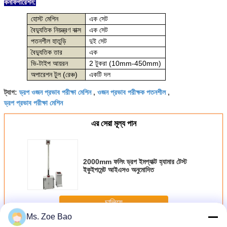
কনফিগারেশন:
হোস্ট মেশিন
এক সেট
বৈদ্যুতিক নিয়ন্ত্রণ বাক্স
এক সেট
পতনশীল হাতুড়ি
দুই সেট
বৈদ্যুতিক তার
এক
ভি-টাইপ আয়রন
2 টুকরা (10mm-450mm)
অপারেশন টুল (রেঞ্চ)
একটি দল
ড্রপ ওজন প্রভাব পরীক্ষা মেশিন
ওজন প্রভাব পরীক্ষক পতনশীল
ট্যাগ:
,
,
ড্রপ প্রভাব পরীক্ষা মেশিন
এর সেরা মূল্য পান
2000mm ফলিং ড্রপ ইমপ্যাক্ট হ্যামার টেস্ট
ইকুইপমেন্ট আইএসও অনুমোদিত
চালিয়ে
Ms. Zoe Bao