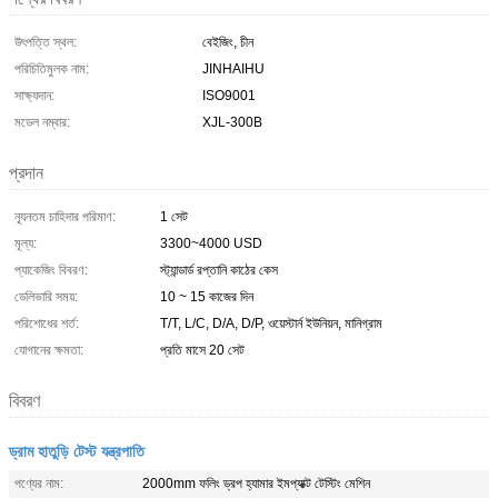
উৎপত্তি স্থল:
বেইজিং, চীন
পরিচিতিমুলক নাম:
JINHAIHU
সাক্ষ্যদান:
ISO9001
মডেল নম্বার:
XJL-300B
প্রদান
ন্যূনতম চাহিদার পরিমাণ:
1 সেট
মূল্য:
3300~4000 USD
প্যাকেজিং বিবরণ:
স্ট্যান্ডার্ড রপ্তানি কাঠের কেস
ডেলিভারি সময়:
10 ~ 15 কাজের দিন
পরিশোধের শর্ত:
T/T, L/C, D/A, D/P, ওয়েস্টার্ন ইউনিয়ন, মানিগ্রাম
যোগানের ক্ষমতা:
প্রতি মাসে 20 সেট
বিবরণ
ড্রাম হাতুড়ি টেস্ট যন্ত্রপাতি
পণ্যের নাম:
2000mm ফলিং ড্রপ হ্যামার ইমপ্যাক্ট টেস্টিং মেশিন