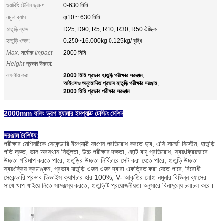
ওয়ার্কিং টেবিল ভ্রমণ:
0-630 মিমি
নমুনা ব্যাস:
φ10 ~ 630 মিমি
হাতুড়ি ব্যাস:
D25, D90, R5, R10, R30, R50 ঐচ্ছিক
হাতুড়ি ওজন:
0.250~16.000kg 0.125kg/ বৃদ্ধি
Max.
সর্বোচ্চ
Impact
2000 মিমি
Height
প্রভাব উচ্চতা
:
2000 মিমি প্রভাব হাতুড়ি পরীক্ষার সরঞ্জাম
লক্ষণীয় করা:
,
আইএসও অনুমোদিত প্রভাব হাতুড়ি পরীক্ষার সরঞ্জাম
,
2000 মিমি প্রভাব পরীক্ষার সরঞ্জাম
2000mm ফলিং ড্রপ হ্যামার ইমপ্যাক্ট টেস্টিং মেশিন
সরঞ্জাম বৈশিষ্ট্য:
পরীক্ষার মেশিনটিকে সেকেন্ডারি ইমপ্যাক্ট ফাংশন প্রতিরোধ করতে হবে, এসি সার্ভো সিস্টেম, হাতুড়ি
গতি দ্রুত, ভাল অবস্থান নির্ভুলতা, উচ্চ পরীক্ষার দক্ষতা, ছোট বায়ু প্রতিরোধ, স্বয়ংক্রিয়ভাবে
উচ্চতা পরিমাপ করতে পারে, হাতুড়ির উচ্চতা নির্বিচারে সেট করা যেতে পারে, হাতুড়ি উচ্চতা
স্বয়ংক্রিয় ক্রমাঙ্কন, প্রভাব হাতুড়ি ওজন ওজন দ্বারা একত্রিত করা যেতে পারে, বিরোধী
সেকেন্ডারি প্রভাব ডিভাইস ক্যাপচার হার 100%, V- আকৃতির লোহা নমুনার বিভিন্ন ব্যাসের
সাথে খাপ খাইয়ে নিতে সামঞ্জস্য করতে, হাতুড়িটি প্রয়োজনীয়তা অনুসারে বিনামূল্যে চলাচল করে।