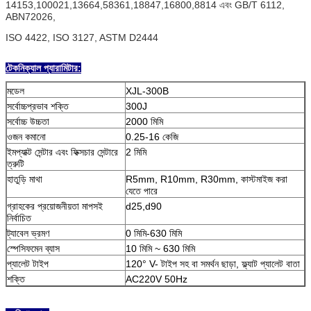
14153,100021,13664,58361,18847,16800,8814 এবং GB/T 6112,
ABN72026,
ISO 4422, ISO 3127, ASTM D2444
টেকনিক্যাল প্যারামিটার:
মডেল
XJL-300B
সর্বোচ্চপ্রভাব শক্তি
300J
সর্বোচ্চ উচ্চতা
2000 মিমি
ওজন কমানো
0.25-16 কেজি
ইমপ্যাক্ট সেন্টার এবং ফিক্সচার সেন্টারে
2 মিমি
ত্রুটি
হাতুড়ি মাথা
R5mm, R10mm, R30mm, কাস্টমাইজ করা
যেতে পারে
গ্রাহকের প্রয়োজনীয়তা মাপসই
d25,d90
নির্বাচিত
ট্যাবেল ভ্রমণ
0 মিমি-630 মিমি
স্পেসিফমেন ব্যাস
10 মিমি ~ 630 মিমি
প্যালেট টাইপ
120° V- টাইপ সহ বা সমর্থন ছাড়া, ফ্ল্যাট প্যালেট বাতা
শক্তি
AC220V 50Hz