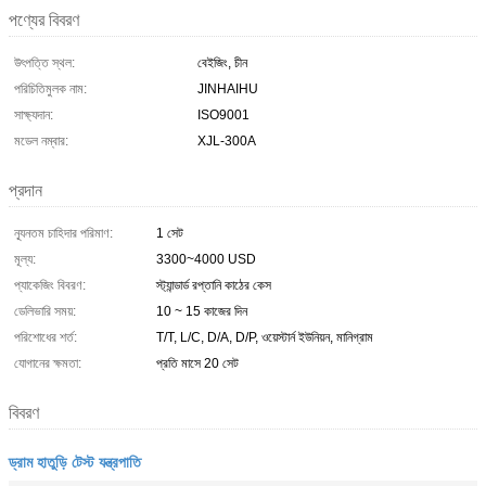
পণ্যের বিবরণ
উৎপত্তি স্থল:
বেইজিং, চীন
পরিচিতিমুলক নাম:
JINHAIHU
সাক্ষ্যদান:
ISO9001
মডেল নম্বার:
XJL-300A
প্রদান
ন্যূনতম চাহিদার পরিমাণ:
1 সেট
মূল্য:
3300~4000 USD
প্যাকেজিং বিবরণ:
স্ট্যান্ডার্ড রপ্তানি কাঠের কেস
ডেলিভারি সময়:
10 ~ 15 কাজের দিন
পরিশোধের শর্ত:
T/T, L/C, D/A, D/P, ওয়েস্টার্ন ইউনিয়ন, মানিগ্রাম
যোগানের ক্ষমতা:
প্রতি মাসে 20 সেট
বিবরণ
ড্রাম হাতুড়ি টেস্ট যন্ত্রপাতি