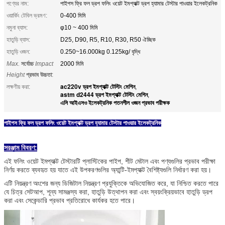
পণ্যের নাম:
পাইপস ফ্রি ফল ড্রপ ফলিং ওয়েট ইমপ্যাক্ট ড্রপ হ্যামার টেস্টার পাওয়ার ইলেকট্রনিক
ওয়ার্কিং টেবিল ভ্রমণ:
0-400 মিমি
নমুনা ব্যাস:
φ10 ~ 400 মিমি
হাতুড়ি ব্যাস:
D25, D90, R5, R10, R30, R50 ঐচ্ছিক
হাতুড়ি ওজন:
0.250~16.000kg 0.125kg/ বৃদ্ধি
Max.
সর্বোচ্চ
Impact
2000 মিমি
Height
প্রভাব উচ্চতা
:
ac220v ড্রপ ইমপ্যাক্ট টেস্টিং মেশিন
লক্ষণীয় করা:
,
astm d2444 ড্রপ ইমপ্যাক্ট টেস্টিং মেশিন
,
এসি আইএসও ইলেকট্রনিক পতনশীল ওজন প্রভাব পরীক্ষক
পাইপস ফ্রি ফল ড্রপ ফলিং ওয়েট ইমপ্যাক্ট ড্রপ হ্যামার টেস্টার পাওয়ার ইলেকট্রনিক
সরঞ্জাম বিবরণ:
এই ফলিং ওয়েট ইমপ্যাক্ট টেস্টারটি প্লাস্টিকের পাইপ, শীট মেটাল এবং পণ্যগুলির প্রভাব পরীক্ষা
নির্ণয় করতে ব্যবহৃত হয় যাতে এই উপকরণগুলির অ্যান্টি-ইমপ্যাক্ট বৈশিষ্ট্যগুলি নির্ধারণ করা হয়।
এটি নিয়ন্ত্রণ অংশের জন্য ডিজিটাল নিয়ন্ত্রণ প্রযুক্তিকে অভিযোজিত করে, যা নিশ্চিত করতে পারে
যে চিত্র সেটআপ, শূন্য সামঞ্জস্য করা, হাতুড়ি উত্থাপন করা এবং স্বয়ংক্রিয়ভাবে হাতুড়ি ড্রপ
করা এবং সেকেন্ডারি প্রভাব প্রতিরোধে কার্যকর হতে পারে।