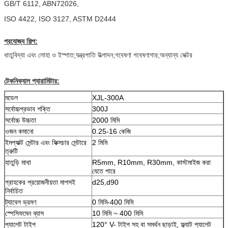
GB/T 6112, ABN72026,
ISO 4422, ISO 3127, ASTM D2444
প্রযোজ্য শিল্প:
ধাতুবিদ্যা এবং লোহা ও ইস্পাত;যন্ত্রপাতি উত্পাদন;গবেষণা গবেষণাগার;অন্যান্য সেক্টর
টেকনিক্যাল প্যারামিটার:
মডেল
XJL-300A
সর্বোচ্চপ্রভাব শক্তি
300J
সর্বোচ্চ উচ্চতা
2000 মিমি
ওজন কমানো
0.25-16 কেজি
ইমপ্যাক্ট সেন্টার এবং ফিক্সচার সেন্টারে
2 মিমি
ত্রুটি
হাতুড়ি মাথা
R5mm, R10mm, R30mm, কাস্টমাইজ করা
যেতে পারে
গ্রাহকের প্রয়োজনীয়তা মাপসই
d25,d90
নির্বাচিত
ট্যাবেল ভ্রমণ
0 মিমি-400 মিমি
স্পেসিফমেন ব্যাস
10 মিমি ~ 400 মিমি
প্যালেট টাইপ
120° V- টাইপ সহ বা সমর্থন ছাড়াই, ফ্ল্যাট প্যালেট