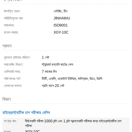
উৎপত্তি স্থল:
বেইজিং, চীন
পরিচিতিমুলক নাম:
JINHAIHU
সাক্ষ্যদান:
ISO9001
মডেল নম্বার:
XGY-10C
প্রদান
ন্যূনতম চাহিদার পরিমাণ:
1 সেট
প্যাকেজিং বিবরণ:
স্ট্যান্ডার্ড রপ্তানি কাঠের কেস
ডেলিভারি সময়:
7 কাজের দিন
পরিশোধের শর্ত:
টি/টি, এল/সি, ওয়েস্টার্ন ইউনিয়ন, মানিগ্রাম, ডি/এ, ডি/পি
যোগানের ক্ষমতা:
প্রতি মাসে 20 সেট
বিবরণ
হাইড্রোস্ট্যাটিক চাপ পরীক্ষার মেশিন
পণ্যের নাম:
দীর্ঘমেয়াদী পরীক্ষা 1000 ঘন্টা এবং 1 ঘন্টা স্বল্পমেয়াদী পরীক্ষার জন্য হাইড্রোস্ট্যাটিক চাপ
পরীক্ষা
মডেল:
XGY-10C