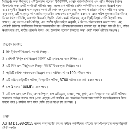
নির্ধারণের জন্য উপযুক্ত।এটি বৈজ্ঞানিক গবেষণা ইনস্টিটিউট, গুণমান পরিদর্শন বিভাগ এবং পাইপ উপাদান উত্পাদন
উদ্যোগের জন্য একটি অপরিহার্য পরীক্ষার যন্ত্র।জলের চাপ পরীক্ষার মেশিন কম্পিউটার এমবেডেড নিয়ন্ত্রণ গ্রহণ
করে।স্বাধীন নিয়ন্ত্রণ সঙ্গে মডুলার নকশা.যদি কোন সমস্যা দেখা দেয়, যতক্ষণ না বর্তমান স্টেশনে কাটা-অফ ভালভ
বন্ধ থাকে, এটি অন্যান্য স্টেশনগুলির স্বাভাবিক অপারেশনকে প্রভাবিত করবে না।এতে পাইপ ফ্র্যাকচার রিকগনিশন,
রিয়েল-টাইম মনিটরিং, কল ডাটা রিকভারি, প্রিন্টিং, টেস্ট রেজাল্ট স্টোরেজ, নমুনা প্রিট্রিটমেন্ট সেটিং ইত্যাদি কাজ
রয়েছে।এই ধরনের একটি বৈশিষ্ট্য, এবং জাতীয় ছুটির চাহিদা অনুযায়ী, 7 দিনের ডেটা সংরক্ষণ করতে পারে।এই
মেশিনটি বিভিন্ন প্লাস্টিকের টিউবের অভ্যন্তরীণ চাপ পরীক্ষায় ব্যাপকভাবে ব্যবহৃত হয়, যা নির্মাণ সামগ্রী শিল্প, পাইপ
উত্পাদন কারখানা, জাতীয় পরিদর্শন বিভাগ এবং বৈজ্ঞানিক গবেষণা বিভাগের জন্য একটি আদর্শ পরীক্ষার সরঞ্জাম।
Ⅱসিস্টেম বৈশিষ্ট্য:
1. শিল্প ট্যাবলেট নিয়ন্ত্রণ, সরাসরি নিয়ন্ত্রণ.
2. মেশিনটি "নির্ভুল চাপ নিয়ন্ত্রণ ইউনিট" মাল্টি-চ্যানেলের সাথে মিলিত হয়।
3. এটি পিসি এবং "নির্ভুল চাপ নিয়ন্ত্রণ ইউনিট" উভয় দ্বারা নিয়ন্ত্রিত হয়।
4. প্রতিটি স্টেশন আলাদাভাবে নিয়ন্ত্রণ করে।সর্বাধিক স্টেশন 100 পৌঁছতে পারে.
5. এটি হাইড্রোস্ট্যাটিক পরীক্ষা, বিস্ফোরিত পরীক্ষা, 8760 পরীক্ষা এবং তাই করতে পারে।
6. চাপ 3 থেকে 100MPa হতে পারে।
7. এটি চাপ আপ, চাপ নিচে, চাপ ক্ষতিপূরণ, চাপ অতিক্রম, চলমান, শেষ, ফুটো, এবং বিস্ফোরণ সহ আটটি পরীক্ষার
অবস্থার পার্থক্য করতে পারে।এবং এছাড়াও এটি কার্যকর এবং অকার্যকর উভয় সময় পরামিতি স্বয়ংক্রিয়ভাবে বিচার
করতে পারে।(কার্যকর সময় মানে সেটিং চাপের মধ্যে চাপের সময়।)
Ⅲমান
ASTM D1598-2015 ধ্রুবক অভ্যন্তরীণ চাপের অধীনে প্লাস্টিকের পাইপের সময়-টু-ব্যর্থতার জন্য স্ট্যান্ডার্ড
টেস্ট পদ্ধতি