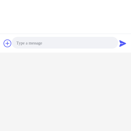
চ্যাট
উদ্ধৃতির জন্য আবেদন
Photo
Video Call
Audio Call