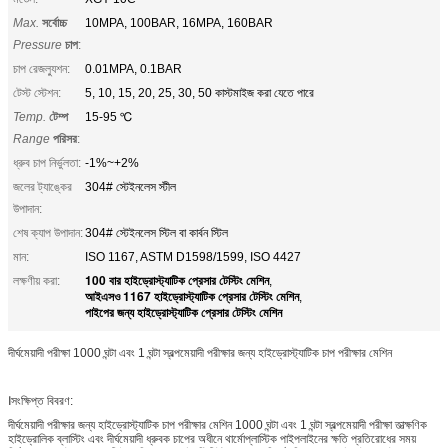
Max.
সর্বোচ্চ
10MPA, 100BAR, 16MPA, 160BAR
Pressure
চাপ
:
চাপ রেজল্যুশন:
0.01MPA, 0.1BAR
টেস্ট স্টেশন:
5, 10, 15, 20, 25, 30, 50 কাস্টমাইজ করা যেতে পারে
Temp.
টেম্প
15-95 ℃
Range
পরিসর
:
ধ্রুব চাপ নির্ভুলতা:
-1%~+2%
জলের ট্যাঙ্কের
304# স্টেইনলেস স্টীল
উপাদান:
শেষ ক্যাপ উপাদান:
304# স্টেইনলেস স্টিল বা কার্বন স্টিল
মান:
ISO 1167, ASTM D1598/1599, ISO 4427
100 বার হাইড্রোস্ট্যাটিক প্রেসার টেস্টিং মেশিন
লক্ষণীয় করা:
,
আইএসও 1167 হাইড্রোস্ট্যাটিক প্রেসার টেস্টিং মেশিন
,
পাইপের জন্য হাইড্রোস্ট্যাটিক প্রেসার টেস্টিং মেশিন
দীর্ঘমেয়াদী পরীক্ষা 1000 ঘন্টা এবং 1 ঘন্টা স্বল্পমেয়াদী পরীক্ষার জন্য হাইড্রোস্ট্যাটিক চাপ পরীক্ষার মেশিন
Ⅰসংক্ষিপ্ত বিবরণ:
দীর্ঘমেয়াদী পরীক্ষার জন্য হাইড্রোস্ট্যাটিক চাপ পরীক্ষার মেশিন 1000 ঘন্টা এবং 1 ঘন্টা স্বল্পমেয়াদী পরীক্ষা তাত্ক্ষণিক
হাইড্রোলিক ব্লাস্টিং এবং দীর্ঘমেয়াদী ধ্রুবক চাপের অধীনে থার্মোপ্লাস্টিক পাইপলাইনের ক্ষতি প্রতিরোধের সময়