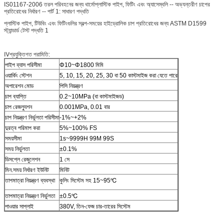
IS01167-2006 তরল পরিবহনের জন্য থার্মোপ্লাস্টিক পাইপ, ফিটিং এবং অ্যাসেম্বলি -- অভ্যন্তরীণ চাপের
প্রতিরোধের নির্ধারণ -- পার্ট 1: সাধারণ পদ্ধতি
প্লাস্টিক পাইপ, টিউবিং এবং ফিটিংগুলির স্বল্প-সময়ের হাইড্রোলিক চাপ প্রতিরোধের জন্য ASTM D1599
স্ট্যান্ডার্ড টেস্ট পদ্ধতি 1
Ⅳপ্রযুক্তিগত পরামিতি:
পাইপ ব্যাস পরিসীমা
Φ10~Φ1800 মিমি
ওয়ার্কিং স্টেশন
5, 10, 15, 20, 25, 30 বা 50 কাস্টমাইজ করা যেতে পারে
অপারেশন মোড
পিসি নিয়ন্ত্রণ
চাপ ব্যাপ্তি
0.2~10MPa (বা কাস্টমাইজড)
চাপ রেজল্যুশন
0.001MPa, 0.01 বার
চাপ নিয়ন্ত্রণ নির্ভুলতা পরিসীমা
-1%~+2%
দুরত্ব পরিমাপ করা
5%~100% FS
সময়সীমা
1s~9999H 99M 99S
সময় নির্ভুলতা
±0.1%
ডিসপ্লে রেজুলেশন
1 সে
মিন.সময় নির্ধারণ ইউনিট
মিনিট
তাপমাত্রা নিয়ন্ত্রণ ব্যবস্থা
কুলিং সিস্টেম সহ 15~95℃
তাপমাত্রা নিয়ন্ত্রণ নির্ভুলতা
±0.5℃
পাওয়ার সাপ্লাই
380V, তিন-ফেজ চার-তারের সিস্টেম