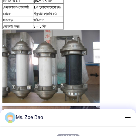
সিল রিং আকার
φ62*3.5 মিমি
শেষ ক্যাপ সংযোগকারী
1/4''(কাস্টমাইজযোগ্য)
মোড়ক
স্ট্যান্ডার্ড রপ্তানি কাঠ
সনদপত্র
আইএসও
ডেলিভারি সময়
3 ~ 5 দিন
Ms. Zoe Bao