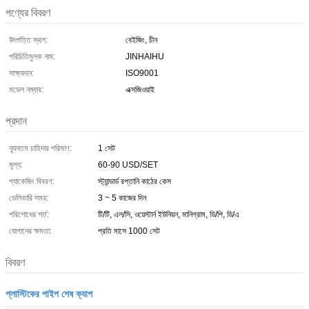
পণ্যের বিবরণ
উৎপত্তি স্থল:
বেইজিং, চীন
পরিচিতিমুলক নাম:
JINHAIHU
সাক্ষ্যদান:
ISO9001
মডেল নম্বার:
এক্সজিওয়াই
প্রদান
ন্যূনতম চাহিদার পরিমাণ:
1 সেট
মূল্য:
60-90 USD/SET
প্যাকেজিং বিবরণ:
স্ট্যান্ডার্ড রপ্তানি কাঠের কেস
ডেলিভারি সময়:
3 ~ 5 কাজের দিন
পরিশোধের শর্ত:
টি/টি, এল/সি, ওয়েস্টার্ন ইউনিয়ন, মানিগ্রাম, ডি/পি, ডি/এ
যোগানের ক্ষমতা:
প্রতি মাসে 1000 সেট
বিবরণ
প্লাস্টিকের পাইপ শেষ ক্যাপ