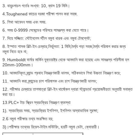
3. বায়ুচলাচল গর্তের সংখ্যা: 10, ব্যাস 19 মিমি।
4.Toughened কাচের দরজা পরীক্ষা পালন করা সহজ.
5. শিখা আবেদন সময় এবং সময়.
6. সময় 0-9999 সেকেন্ডের পরিসরে সামঞ্জস্য করা যেতে পারে।
7. দিয়ে সজ্জিত: স্টেইনলেস স্টীল নমুনা ধারক এবং নমুনা টেমপ্লেট;
8. ইস্পাত শাসক বিল্ট-ইন চেম্বার;নির্ভুলতা: 1 মিমি;দৈর্ঘ্য পড়া সহজ;দৈর্ঘ্য পরিমাপ করার জন্য
নমুনা নিতে হবে না;
9. Humboldt বার্নার মার্কিন যুক্তরাষ্ট্র থেকে আমদানি করা হয়েছে এবং সামঞ্জস্য পরিসীমা হল
20mm-100mm।
10. আমদানিকৃত ব্র্যান্ড প্রবাহ নিয়ন্ত্রণকারী ভালভ, সঠিকভাবে শিখা উচ্চতা নিয়ন্ত্রণ করে;
11. আমদানি করা ব্র্যান্ডের চাপ পরিমাপক এবং চাপ নিয়ন্ত্রণকারী ভালভ;
12. পরীক্ষার চেম্বারে তাপমাত্রা বিল্ট-ইন থার্মোকল দ্বারা স্ট্যান্ডার্ড প্রয়োজনীয়তা অনুযায়ী সনাক্ত
করা হয়।
13.PLC+ টাচ স্ক্রিন স্বয়ংক্রিয় নিয়ন্ত্রণ ব্যবস্থা
1). স্বয়ংক্রিয় সময়, স্বয়ংক্রিয় ইগনিশন, ইগনিশন অস্বাভাবিক সুরক্ষা;
2.6 নমুনা পরীক্ষার তথ্য সংরক্ষিত হয়;
3)।পরীক্ষার তথ্যের রিয়েল-টাইম মনিটরিং, ছয়টি নমুনা ডেটা, ক্যোয়ারী।