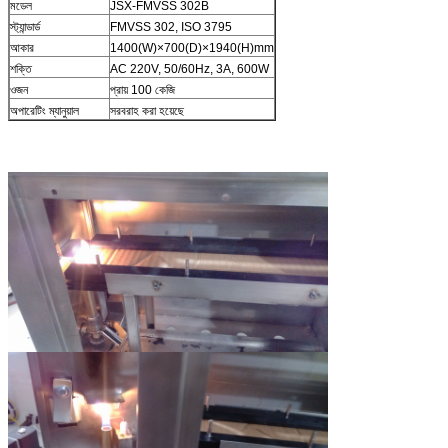
মডেল
JSX-FMVSS 302B
স্ট্যান্ডার্ড
FMVSS 302, ISO 3795
আকার
1400(W)×700(D)×1940(H)mm
শক্তি
AC 220V, 50/60Hz, 3A, 600W
ওজন
প্রায় 100 কেজি
অপারেটিং ম্যানুয়াল
সরবরাহ করা হয়েছে