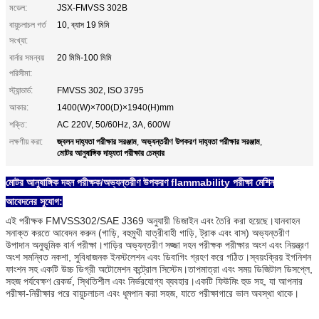
মডেল:
JSX-FMVSS 302B
বায়ুচলাচল গর্ত
10, ব্যাস 19 মিমি
সংখ্যা:
বার্নার সমন্বয়
20 মিমি-100 মিমি
পরিসীমা:
স্ট্যান্ডার্ড:
FMVSS 302, ISO 3795
আকার:
1400(W)×700(D)×1940(H)mm
শক্তি:
AC 220V, 50/60Hz, 3A, 600W
জ্বলন দাহ্যতা পরীক্ষার সরঞ্জাম
অভ্যন্তরীণ উপকরণ দাহ্যতা পরীক্ষার সরঞ্জাম
লক্ষণীয় করা:
,
,
মোটর আনুষাঙ্গিক দাহ্যতা পরীক্ষার চেম্বার
মোটর আনুষাঙ্গিক দহন পরীক্ষক/অভ্যন্তরীণ উপকরণ flammability পরীক্ষা মেশিন
আবেদনের সুযোগ:
এই পরীক্ষক FMVSS302/SAE J369 অনুযায়ী ডিজাইন এবং তৈরি করা হয়েছে।যানবাহন
সনাক্ত করতে আবেদন করুন (গাড়ি, বহুমুখী যাত্রীবাহী গাড়ি, ট্রাক এবং বাস) অভ্যন্তরীণ
উপাদান অনুভূমিক বার্ন পরীক্ষা।গাড়ির অভ্যন্তরীণ সজ্জা দহন পরীক্ষক পরীক্ষার অংশ এবং নিয়ন্ত্রণ
অংশ সমন্বিত নকশা, সুবিধাজনক ইনস্টলেশন এবং ডিবাগিং গ্রহণ করে গঠিত।স্বয়ংক্রিয় ইগনিশন
ফাংশন সহ একটি উচ্চ ডিগ্রী অটোমেশন কন্ট্রোল সিস্টেম।তাপমাত্রা এবং সময় ডিজিটাল ডিসপ্লে,
সহজ পর্যবেক্ষণ রেকর্ড, স্থিতিশীল এবং নির্ভরযোগ্য ব্যবহার।একটি ফিউমিং হুড সহ, যা আপনার
পরীক্ষা-নিরীক্ষার পরে বায়ুচলাচল এবং ধূমপান করা সহজ, যাতে পরীক্ষাগারে ভাল অবস্থা থাকে।