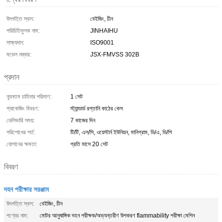
উৎপত্তি স্থল:
বেইজিং, চীন
পরিচিতিমুলক নাম:
JINHAIHU
সাক্ষ্যদান:
ISO9001
মডেল নম্বার:
JSX-FMVSS 302B
প্রদান
ন্যূনতম চাহিদার পরিমাণ:
1 সেট
প্যাকেজিং বিবরণ:
স্ট্যান্ডার্ড রপ্তানি কাঠের কেস
ডেলিভারি সময়:
7 কাজের দিন
পরিশোধের শর্ত:
টি/টি, এল/সি, ওয়েস্টার্ন ইউনিয়ন, মানিগ্রাম, ডি/এ, ডি/পি
যোগানের ক্ষমতা:
প্রতি মাসে 20 সেট
বিবরণ
দহন পরীক্ষার সরঞ্জাম
উৎপত্তি স্থল:
বেইজিং, চীন
পণ্যের নাম:
মোটর আনুষাঙ্গিক দহন পরীক্ষক/অভ্যন্তরীণ উপকরণ flammability পরীক্ষা মেশিন