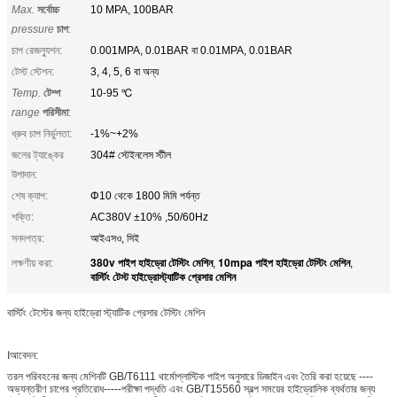
Max.
সর্বোচ্চ
10 MPA, 100BAR
pressure
চাপ
:
চাপ রেজল্যুশন:
0.001MPA, 0.01BAR বা 0.01MPA, 0.01BAR
টেস্ট স্টেশন:
3, 4, 5, 6 বা অন্য
Temp.
টেম্প
10-95 ℃
range
পরিসীমা
:
ধ্রুব চাপ নির্ভুলতা:
-1%~+2%
জলের ট্যাঙ্কের
304# স্টেইনলেস স্টীল
উপাদান:
শেষ ক্যাপ:
Φ10 থেকে 1800 মিমি পর্যন্ত
শক্তি:
AC380V ±10% ,50/60Hz
সনদপত্র:
আইএসও, সিই
380v পাইপ হাইড্রো টেস্টিং মেশিন
10mpa পাইপ হাইড্রো টেস্টিং মেশিন
লক্ষণীয় করা:
,
,
বার্স্টিং টেস্ট হাইড্রোস্ট্যাটিক প্রেসার মেশিন
বার্স্টিং টেস্টের জন্য হাইড্রো স্ট্যাটিক প্রেসার টেস্টিং মেশিন
Ⅰআবেদন:
তরল পরিবহনের জন্য মেশিনটি GB/T6111 থার্মোপ্লাস্টিক পাইপ অনুসারে ডিজাইন এবং তৈরি করা হয়েছে ----
অভ্যন্তরীণ চাপের প্রতিরোধ-----পরীক্ষা পদ্ধতি এবং GB/T15560 স্বল্প সময়ের হাইড্রোলিক ব্যর্থতার জন্য