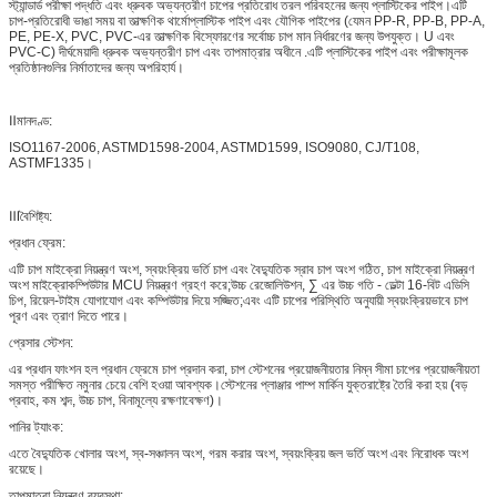
স্ট্যান্ডার্ড পরীক্ষা পদ্ধতি এবং ধ্রুবক অভ্যন্তরীণ চাপের প্রতিরোধ তরল পরিবহনের জন্য প্লাস্টিকের পাইপ।এটি
চাপ-প্রতিরোধী ভাঙা সময় বা তাত্ক্ষণিক থার্মোপ্লাস্টিক পাইপ এবং যৌগিক পাইপের (যেমন PP-R, PP-B, PP-A,
PE, PE-X, PVC, PVC-এর তাত্ক্ষণিক বিস্ফোরণের সর্বোচ্চ চাপ মান নির্ধারণের জন্য উপযুক্ত। U এবং
PVC-C) দীর্ঘমেয়াদী ধ্রুবক অভ্যন্তরীণ চাপ এবং তাপমাত্রার অধীনে .এটি প্লাস্টিকের পাইপ এবং পরীক্ষামূলক
প্রতিষ্ঠানগুলির নির্মাতাদের জন্য অপরিহার্য।
Ⅱমানদণ্ড:
ISO1167-2006, ASTMD1598-2004, ASTMD1599, ISO9080, CJ/T108,
ASTMF1335।
Ⅲবৈশিষ্ট্য:
প্রধান ফ্রেম:
এটি চাপ মাইক্রো নিয়ন্ত্রণ অংশ, স্বয়ংক্রিয় ভর্তি চাপ এবং বৈদ্যুতিক স্রাব চাপ অংশ গঠিত, চাপ মাইক্রো নিয়ন্ত্রণ
অংশ মাইক্রোকম্পিউটার MCU নিয়ন্ত্রণ গ্রহণ করে;উচ্চ রেজোলিউশন, ∑ এর উচ্চ গতি - ডেল্টা 16-বিট এডিসি
চিপ, রিয়েল-টাইম যোগাযোগ এবং কম্পিউটার দিয়ে সজ্জিত;এবং এটি চাপের পরিস্থিতি অনুযায়ী স্বয়ংক্রিয়ভাবে চাপ
পূরণ এবং ত্রাণ দিতে পারে।
প্রেসার স্টেশন:
এর প্রধান ফাংশন হল প্রধান ফ্রেমে চাপ প্রদান করা, চাপ স্টেশনের প্রয়োজনীয়তার নিম্ন সীমা চাপের প্রয়োজনীয়তা
সমস্ত পরীক্ষিত নমুনার চেয়ে বেশি হওয়া আবশ্যক।স্টেশনের প্লাঞ্জার পাম্প মার্কিন যুক্তরাষ্ট্রে তৈরি করা হয় (বড়
প্রবাহ, কম শব্দ, উচ্চ চাপ, বিনামূল্যে রক্ষণাবেক্ষণ)।
পানির ট্যাংক:
এতে বৈদ্যুতিক খোলার অংশ, স্ব-সঞ্চালন অংশ, গরম করার অংশ, স্বয়ংক্রিয় জল ভর্তি অংশ এবং নিরোধক অংশ
রয়েছে।
তাপমাত্রা নিয়ন্ত্রণ ব্যবস্থা: