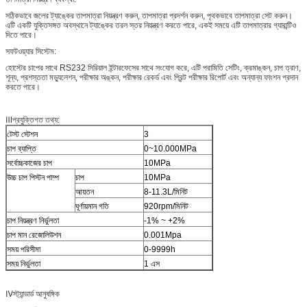
সঠিকভাবে জলের ট্যাঙ্কের তাপমাত্রা নিয়ন্ত্রণ করুন, তাপমাত্রা প্রদর্শন করুন, পৃথকভাবে তাপমাত্রা সেট করুন।
এটি একটি যুক্তিসঙ্গত অবস্থানে ট্যাঙ্কের তরল স্তর নিয়ন্ত্রণ করতে পারে, একই সময়ে এটি তাপমাত্রার গ্যারান্টিও
দিতে পারে।
সফটওয়্যার সিস্টেম:
হোস্টের চাপের সাথে RS232 সিরিয়াল ইন্টারফেসের সাথে সংযোগ করে, এটি পরামিতি সেটিং, ক্রমাঙ্কন, চাপ ত্রাণ,
শূন্য, প্রশস্ততা মড্যুলেশন, পরীক্ষার অঙ্কন, পরীক্ষার রেকর্ড এবং প্রিন্ট পরীক্ষার রিপোর্ট এবং অন্যান্য ফাংশন প্রদান
করতে পারে।
Ⅲপ্রযুক্তিগত তথ্য:
টেস্ট স্টেশন
3
চাপ ব্যাপ্তি
0~10.000MPa
সর্বোচ্চকাজের চাপ
10MPa
উচ্চ চাপ পিস্টন পাম্প
চাপ
10MPa
আয়তন
8-11.3L/মিনিট
ঘূর্ণায়মান গতি
920rpm/মিনিট
চাপ নিয়ন্ত্রণ নির্ভুলতা
-1% ~ +2%
চাপ মান রেজোলিউশন
0.001Mpa
সময় পরিসীমা
0-9999h
সময় নির্ভুলতা
1 এস
Ⅳস্ট্যান্ডার্ড আনুষঙ্গিক