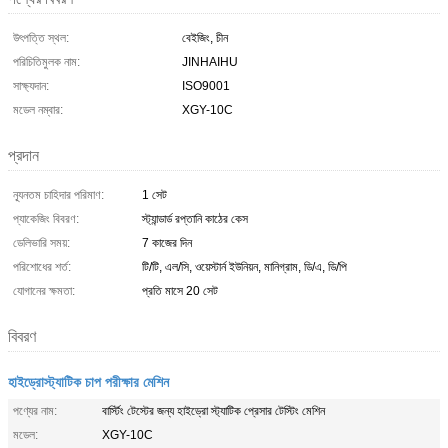
উৎপত্তি স্থল:
বেইজিং, চীন
পরিচিতিমুলক নাম:
JINHAIHU
সাক্ষ্যদান:
ISO9001
মডেল নম্বার:
XGY-10C
প্রদান
ন্যূনতম চাহিদার পরিমাণ:
1 সেট
প্যাকেজিং বিবরণ:
স্ট্যান্ডার্ড রপ্তানি কাঠের কেস
ডেলিভারি সময়:
7 কাজের দিন
পরিশোধের শর্ত:
টি/টি, এল/সি, ওয়েস্টার্ন ইউনিয়ন, মানিগ্রাম, ডি/এ, ডি/পি
যোগানের ক্ষমতা:
প্রতি মাসে 20 সেট
বিবরণ
হাইড্রোস্ট্যাটিক চাপ পরীক্ষার মেশিন
পণ্যের নাম:
বার্স্টিং টেস্টের জন্য হাইড্রো স্ট্যাটিক প্রেসার টেস্টিং মেশিন
মডেল:
XGY-10C