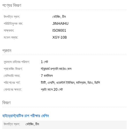
পণ্যের বিবরণ
উৎপত্তি স্থল:
বেইজিং, চীন
পরিচিতিমুলক নাম:
JINHAIHU
সাক্ষ্যদান:
ISO9001
মডেল নম্বার:
XGY-10B
প্রদান
ন্যূনতম চাহিদার পরিমাণ:
1 সেট
প্যাকেজিং বিবরণ:
স্ট্যান্ডার্ড রপ্তানি কাঠের কেস
ডেলিভারি সময়:
7 কর্মদিবস
পরিশোধের শর্ত:
টি/টি, এল/সি, ওয়েস্টার্ন ইউনিয়ন, মানিগ্রাম, ডি/এ, ডি/পি
যোগানের ক্ষমতা:
প্রতি মাসে 20 সেট
বিবরণ
হাইড্রোস্ট্যাটিক চাপ পরীক্ষার মেশিন
উৎপত্তি স্থল:
বেইজিং, চীন