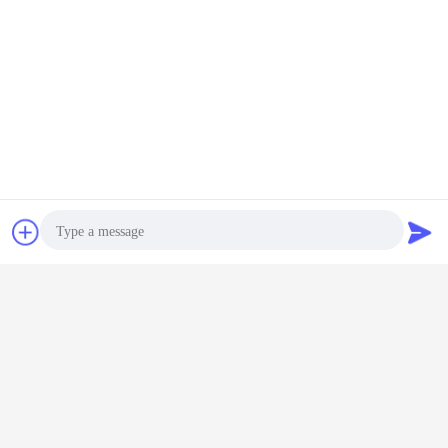
চ্যাট
উদ্ধৃতির জন্য আবেদন
Photo
Video Call
Audio Call