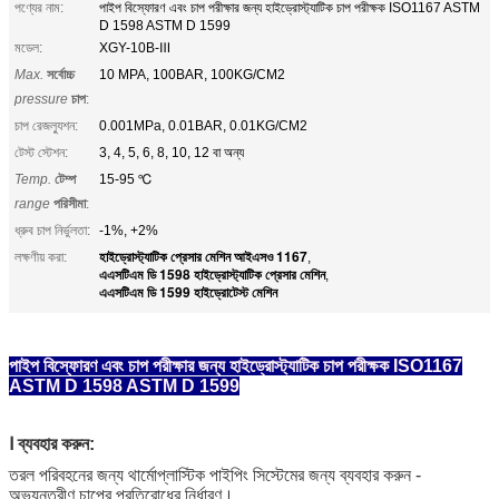
পণ্যের নাম:
পাইপ বিস্ফোরণ এবং চাপ পরীক্ষার জন্য হাইড্রোস্ট্যাটিক চাপ পরীক্ষক ISO1167 ASTM
D 1598 ASTM D 1599
মডেল:
XGY-10B-Ⅲ
Max.
সর্বোচ্চ
10 MPA, 100BAR, 100KG/CM2
pressure
চাপ
:
চাপ রেজল্যুশন:
0.001MPa, 0.01BAR, 0.01KG/CM2
টেস্ট স্টেশন:
3, 4, 5, 6, 8, 10, 12 বা অন্য
Temp.
টেম্প
15-95 ℃
range
পরিসীমা
:
ধ্রুব চাপ নির্ভুলতা:
-1%, +2%
হাইড্রোস্ট্যাটিক প্রেসার মেশিন আইএসও 1167
লক্ষণীয় করা:
,
এএসটিএম ডি 1598 হাইড্রোস্ট্যাটিক প্রেসার মেশিন
,
এএসটিএম ডি 1599 হাইড্রোটেস্ট মেশিন
পাইপ বিস্ফোরণ এবং চাপ পরীক্ষার জন্য হাইড্রোস্ট্যাটিক চাপ পরীক্ষক ISO1167
ASTM D 1598 ASTM D 1599
Ⅰ
ব্যবহার করুন:
তরল পরিবহনের জন্য থার্মোপ্লাস্টিক পাইপিং সিস্টেমের জন্য ব্যবহার করুন -
অভ্যন্তরীণ চাপের প্রতিরোধের নির্ধারণ।