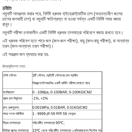
Ⅱনীতি
নমুনাটি সামঞ্জস্য করার পরে, নির্দিষ্ট ধ্রুবক হাইড্রোস্ট্যাটিক চাপ (অভ্যন্তরীণ জলের
চাপের জলবাহী চাপ) বা নমুনাটি ক্ষতিগ্রস্ত না হওয়া পর্যন্ত একটি নির্দিষ্ট সময় বজায়
রাখুন।
নমুনাটি পরীক্ষা চলাকালীন একটি নির্দিষ্ট ধ্রুবক তাপমাত্রা পরিবেশে বজায় রাখতে হবে।
এই ধ্রুবক পরিবেশ হতে পারে জল (জল-জল পরীক্ষা), বায়ু (জল-বায়ু পরীক্ষা), বা অন্যান্য
তরল (জল-অন্যান্য তরল পরীক্ষা)।
এই সরঞ্জাম জল ব্যবহার করা হয়.
Ⅲপ্রযুক্তিগত তথ্য:
টেস্ট স্টেশন
3টি স্টেশন, প্রতিটি স্টেশনের চাপ স্বাধীন
নিয়ন্ত্রণস্টেশনগুলির একটি বার্স্টিং পরীক্ষা চালাতে পারে
সর্বোচ্চচাপ
0 - 10Mpa, 0-100BAR, 0-100KG/CM2
ধ্রুব চাপ নির্ভুলতা
-1%, +2%
চাপ রেজল্যুশন
0.001MPa, 0.01BAR, 0.01KG/CM2
সময় গণনা পরিসীমা
1 - 9999 ঘন্টা 59 মিনিট 59 সেকেন্ড
স্থির তাপমাত্রা
পরিবেষ্টিত তাপমাত্রা 95ºC;
মিডিয়া বক্সের তাপমাত্রা
15ºC থেকে পরিবেষ্টিত তাপমাত্রা।রেফ্রিজারেশন সিস্টেম সহ