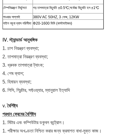
টেম্পনিয়ন্ত্রণ নির্ভুলতা
গড় তাপমাত্রা বিচ্যুতি ±0.5℃;সর্বোচ্চ বিচ্যুতি হল ±1℃
পাওয়ার সাপ্লাই
380V AC 50HZ, 3 ফেজ, 12KW
পাইপ নমুনা ব্যাস পরিসীমা
Φ20-1600 মিমি (কাস্টমাইজড)
Ⅳ
.
স্ট্যান্ডার্ড আনুষঙ্গিক
1. চাপ নিয়ন্ত্রণ ব্যবস্থা;
2. তাপমাত্রা নিয়ন্ত্রণ ব্যবস্থা;
3. ধ্রুবক তাপমাত্রা ট্যাংক;
4. শেষ ক্যাপ;
5. হিমায়ন ব্যবস্থা;
6. পিসি, প্রিন্টার, সফ্টওয়্যার, ম্যানুয়াল ইত্যাদি
.
বৈশিষ্ট্য
Ⅴ
প্রধান ফ্রেমের বৈশিষ্ট্য
1. মিটার এবং কম্পিউটার ডকুবল কন্ট্রোল।
1. পরীক্ষার অখণ্ডতা নিশ্চিত করার জন্য ক্রমাগত বাধা-মুক্ত কাজ।