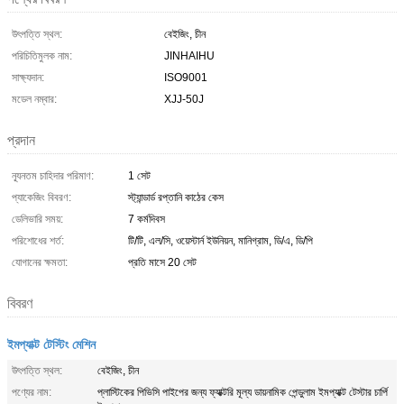
উৎপত্তি স্থল:
বেইজিং, চীন
পরিচিতিমুলক নাম:
JINHAIHU
সাক্ষ্যদান:
ISO9001
মডেল নম্বার:
XJJ-50J
প্রদান
ন্যূনতম চাহিদার পরিমাণ:
1 সেট
প্যাকেজিং বিবরণ:
স্ট্যান্ডার্ড রপ্তানি কাঠের কেস
ডেলিভারি সময়:
7 কর্মদিবস
পরিশোধের শর্ত:
টি/টি, এল/সি, ওয়েস্টার্ন ইউনিয়ন, মানিগ্রাম, ডি/এ, ডি/পি
যোগানের ক্ষমতা:
প্রতি মাসে 20 সেট
বিবরণ
ইমপ্যাক্ট টেস্টিং মেশিন
উৎপত্তি স্থল:
বেইজিং, চীন
পণ্যের নাম:
প্লাস্টিকের পিভিসি পাইপের জন্য ফ্যাক্টরি মূল্য ডায়নামিক পেন্ডুলাম ইমপ্যাক্ট টেস্টার চার্পি