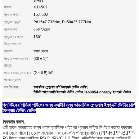
ইমপ্যাক্
মডেল:
XJJ-50J
প্রভাব শক্তি:
15J, 50J
পেন্ডুলাম মুহূর্ত:
Pd15=7.733Nm, Pd50=25.777Nm
প্রভাব গতি:
৩.৮মি/সেকেন্ড
পেন্ডুলামের প্রাক
160°
উত্তোলন কোণ:
প্রদর্শন:
ডায়াল দেখায়
প্রভাব ফলক কোণার
(30 ± 1)°
মাত্রা:
প্রভাব ফলক বৃত্তাকার
(2 ± 0.5) মিমি
প্রান্ত ব্যাসার্ধ:
ডায়নামিক পেন্ডুলাম চার্পি ইমপ্যাক্ট টেস্টিং মেশিন
লক্ষণীয় করা:
,
পিভিসি পাইপ চারপি ইমপ্যাক্ট টেস্টিং মেশিন
iso9854 charpy ইমপ্যাক্ট টেস্টার
,
প্লাস্টিকের পিভিসি পাইপের জন্য ফ্যাক্টরি মূল্য ডায়নামিক পেন্ডুলাম ইমপ্যাক্ট টেস্টার চার্পি
ইমপ্যাক্ট টেস্টিং মেশিন
Ⅰব্যবহার করুন:
এটি তরল সরবরাহের জন্য থার্মোপ্লাস্টিক পাইপের প্রভাব শক্তি নির্ধারণ করতে ব্যবহার
করা যেতে পারে।হোমোপলিমেরিক এবং কো-পলি পলিপ্রোপিলিন (PP-H,PP-B,PP-
R) টিউব, আনপ্লাস্টিক PVC (PVC-U) টিউব, পরিবর্তিত উচ্চ আবেগ প্রতিরোধী