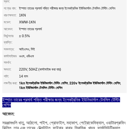
স্থল:
পণ্যের নাম:
ইস্পাত তারের প্রসার্য শক্তি পরীক্ষার জন্য ইলেকট্রনিক ইউনিভার্সাল টেনসিল টেস্টিং মেশিন
ধারণক্ষমতা:
1KN
মডেল:
XWW-1KN
আবেদন:
ইস্পাত তারের প্রসার্য
নির্ভুলতার
± 0.5%
ব্যাপ্তি:
সনদপত্র:
আইএসও, সিই
কাস্টমাইজড
ওএম, ওডিএম
সমর্থন:
ক্ষমতা:
220V, 50HZ (কাস্টমাইজ করা যায়)
পাটা:
14 মাস
1kn ইলেকট্রনিক ইউনিভার্সাল টেস্টিং মেশিন
220v ইলেকট্রনিক ইউনিভার্সাল টেস্টিং মেশিন
লক্ষণীয় করা:
,
,
1kn ইউনিভার্সাল টেনসিল টেস্টিং মেশিন
ইস্পাত তারের প্রসার্য শক্তি পরীক্ষার জন্য ইলেকট্রনিক ইউনিভার্সাল টেনসিল টেস্টিং
মেশিন
আবেদন
:
সরঞ্জামগুলি ধাতু, আঠালো, পাইপ, প্রোফাইল, মহাকাশ, পেট্রোকেমিক্যাল, ওয়াটারপ্রুফিং 
ঝিল্লি, তার এবং তারের, টেক্সটাইল, ফাইবার, রাবার, সিরামিক, খাদ্য, ফার্মাসিউটিক্যাল 