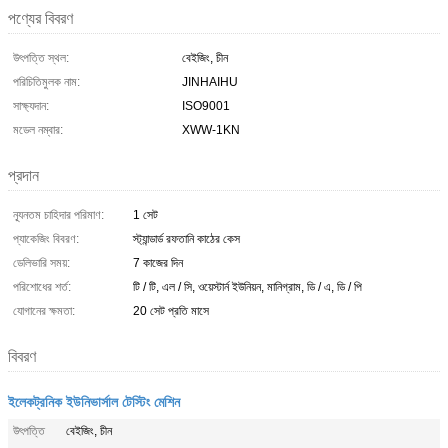
পণ্যের বিবরণ
উৎপত্তি স্থল:
বেইজিং, চীন
পরিচিতিমুলক নাম:
JINHAIHU
সাক্ষ্যদান:
ISO9001
মডেল নম্বার:
XWW-1KN
প্রদান
ন্যূনতম চাহিদার পরিমাণ:
1 সেট
প্যাকেজিং বিবরণ:
স্ট্যান্ডার্ড রফতানি কাঠের কেস
ডেলিভারি সময়:
7 কাজের দিন
পরিশোধের শর্ত:
টি / টি, এল / সি, ওয়েস্টার্ন ইউনিয়ন, মানিগ্রাম, ডি / এ, ডি / পি
যোগানের ক্ষমতা:
20 সেট প্রতি মাসে
বিবরণ
ইলেকট্রনিক ইউনিভার্সাল টেস্টিং মেশিন
উৎপত্তি
বেইজিং, চীন