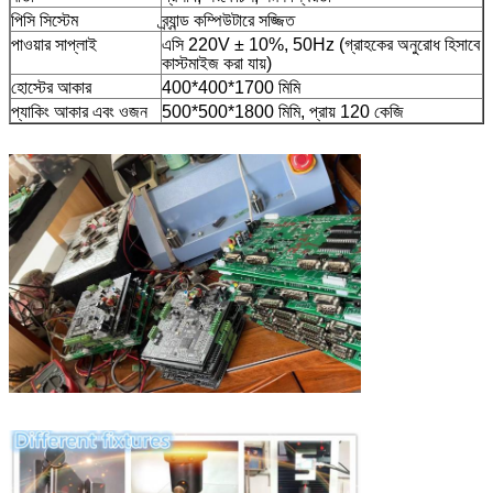
পিসি সিস্টেম
ব্র্যান্ড কম্পিউটারে সজ্জিত
পাওয়ার সাপ্লাই
এসি 220V ± 10%, 50Hz (গ্রাহকের অনুরোধ হিসাবে
কাস্টমাইজ করা যায়)
হোস্টের আকার
400*400*1700 মিমি
প্যাকিং আকার এবং ওজন
500*500*1800 মিমি, প্রায় 120 কেজি