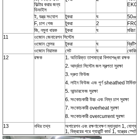
ফিল্টার করার জন্য
EK0
ডিভাইস
ই, যন্ত্র সংযোগ
টুকরা
ঘ
50㎜
F, চাপ গেজ
টুকরা
2
FRG-
জি, নমুনা ধারক
টুকরা
ঘ
মরিচা 
11
ওজোন জেনারেশন সিস্টেম
ওজোন সেন্সর
টুকরা
ঘ
ব্রিটিশ
ওজোন নিয়ামক
সেট
ঘ
কোরিয়া
12
রক্ষক
1. অতিরিক্ত তাপমাত্রা বিপদাশঙ্কা রক্ষক
2. আর্দ্রতা সিস্টেম জল স্বল্পতা সুরক্ষা
3. দ্রুত ফিউজ
4. লাইন ফিউজ এবং পূর্ণ sheathed টার্মিনাল
5. আন্ডারফেজ সুরক্ষা
6. সংকোচকারী উচ্চ এবং নিম্ন চাপ সুরক্ষা
7. সংকোচকারী overheat সুরক্ষা
8. সংকোচকারী overcurrent সুরক্ষা
13
নথির তথ্য
অপারেশন এবং রক্ষণাবেক্ষণ ম্যানুয়াল 1, যোগ্য
1, বিক্রয়ের পরে গ্যারান্টি কার্ড 1, যন্ত্রের স্প