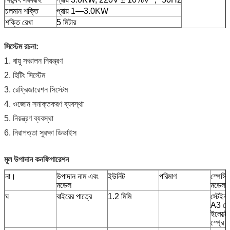
চলমান শক্তি
প্রায় 1—3.0KW
শক্তি রেখা
5 মিটার
সিস্টেম রচনা:
1. বায়ু সঞ্চালন নিয়ন্ত্রণ
2. হিটিং সিস্টেম
3. রেফ্রিজারেশন সিস্টেম
4. ওজোন সনাক্তকরণ ব্যবস্থা
5. নিয়ন্ত্রণ ব্যবস্থা
6. নিরাপত্তা সুরক্ষা ডিভাইস
মূল উপাদান কনফিগারেশন
না।
উপাদান নাম এবং
ইউনিট
পরিমাণ
স্পেসি
মডেল
মডেল
ঘ
বাইরের পাত্রে
1.2 মিমি
স্টেইনল
A3 প্ল
ইলেক্ট্র
স্প্রে ম