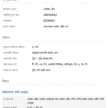
উৎপত্তি স্থল:
বেইজিং, চীন
পরিচিতিমুলক নাম:
JINHAIHU
সাক্ষ্যদান:
ISO9001
মডেল নম্বার:
জেএসএক্স-ওজেড -80 এস
প্রদান
ন্যূনতম চাহিদার পরিমাণ:
1 সেট
প্যাকেজিং বিবরণ:
স্ট্যান্ডার্ড রফতানি কাঠের কেস
ডেলিভারি সময়:
10 ~ 20 কাজের দিন
পরিশোধের শর্ত:
টি / টি, এল / সি, ওয়েস্টার্ন ইউনিয়ন, মানিগ্রাম, ডি / এ, ডি / পি
যোগানের ক্ষমতা:
20 সেট প্রতি মাসে
বিবরণ
পরিবেশগত টেস্ট চেম্বার
পণ্যের নাম:
ওজোন এজিং ওজোন চেম্বারের দাম ওজোন এজিং টেস্ট মেশিন রাবার ওজোন এজিং টেস্ট
চেম্বার
তাপমাত্রা সীমা:
0 ℃ ~ 60 ℃