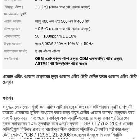
Temp.
টেম্প।
± ± 2 ℃ (কোনও বোঝা নেই, ধ্রুবক অবস্থা)
deviation
চ্যুতি
:
ওয়ার্কিং ভলিউম:
ডাব্লু 400 এক্স এইচ 500 এক্স ডি 400 মিমি
টেম্প.প্রসারণ:
± 0.5 ℃ (কোনও বোঝা নেই, ধ্রুবক অবস্থা)
ওজোন ঘনত্ব:
50 ~ 1000pphm ± ± 10%
বিদ্যুৎ সরবরাহ:
প্রায় 3.0KW, 220V ± 10% V ； 50Hz
কাস্টমাইজড সমর্থন:
ই এম ওডিএম ওবিএম
OBM ওজোন বার্ধক্য পরীক্ষা চেম্বার
ODM ওজোন বার্ধক্য পরীক্ষা চেম্বার
লক্ষণীয় করা:
,
,
ASTM1149 ইলেকট্রনিক পরীক্ষা সরঞ্জাম
ওজোন এজিং ওজোন চেম্বারের মূল্য ওজোন এজিং টেস্ট মেশিন রাবার ওজোন এজিং টেস্ট
চেম্বার
ফাংশন
বায়ুমণ্ডলে ওজোন খুবই কম, যদিও এটি রাবার ক্র্যাকিংয়ের একটি প্রধান ফ্যাক্টর, পণ্যটি
রাবারের ওজোনের ভূমিকা অধ্যয়ন করার জন্য বায়ুমণ্ডলীয় ওজোন অবস্থা অনুকরণ করে
এবং উন্নত করে, এবং ওজোন বার্ধক্য এবং অ্যান্টি-ওজোনের জন্য রাবার প্রতিরোধের
দ্রুত সনাক্তকরণ এবং মূল্যায়ন করে এজেন্ট সুরক্ষা।"GB / T7762-2003 ওজোন
রেজিস্ট্যান্স কিউরড রাবার বা থার্মোপ্লাস্টিক রাবারের স্ট্যাটিক টেনসাইল পরীক্ষার জন্য
টেস্ট মেথড", "GB / T2951.21-2008 কেবেলের ইনসুলেশন এবং শিয়াটিং