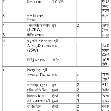
2
ভিতরের বাক্স
1.0 মিমি
SUS
স্টেইনল
তারের 
3
তাপ নিরোধক
কাঁচতন্
উপাদান
4
গরম করার উপাদান
মূল
2
স্টেইনল
(1.2KW)
(ফিন ট
5
সিলিং উপাদান
silast
6
বায়ু নালী সঞ্চালন ব্যবস্থা
A. বৈদ্যুতিক মোটর
সেট
চীন-বি
(25W)
উদ্যো
25-4
বি উইন্ড ব্লেড
শান্তি
ф158
ф8
7
নিয়ন্ত্রণ ব্যবস্থা
তাপমাত্রা নিয়ন্ত্রক
সেট
ঘ
"TEM
(টাচ স্ক
তাপমাত্রা সেন্সর
মূল
2
PT1
সলিড স্টেট রিলে
টুকরা
2
ব্রিটি
মিডজেট রিলে
টুকরা
4
"ওমরন
এসি যোগাযোগকারী
টুকরা
3
স্নাইড
তাপীয় রিলে
টুকরা
2
স্নাইড