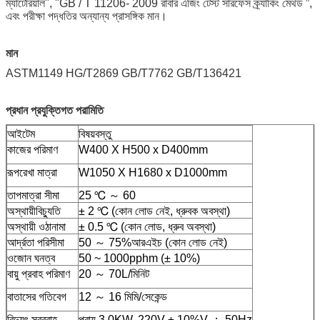
ম্যাটেরিয়াল", "GB / T 11206- 2009 রাবার এজিং টেস্ট সারফেস ক্র্যাকিং মেথড ”,
এবং পরীক্ষা পদ্ধতির অন্যান্য প্রাসঙ্গিক মান।
মান
ASTM1149 HG/T2869 GB/T7762 GB/T136421
প্রধান প্রযুক্তিগত পরামিতি
আইটেম
বিষয়বস্তু
কাজের পরিমাণ
W400 X H500 x D400mm
রূপরেখা মাত্রা
W1050 X H1680 x D1000mm
তাপমাত্রা সীমা
25 ℃ ～ 60
অস্থায়ীবিচ্যুতি
± 2 ℃ (কোন লোড নেই, ধ্রুবক অবস্থা)
অস্থায়ী ওঠানামা
± 0.5 ℃ (কোন লোড, ধ্রুব অবস্থা)
আর্দ্রতা পরিসীমা
50 ～ 75%আরএইচ (কোন লোড নেই)
ওজোন ঘনত্ব
50 ~ 1000pphm (± 10%)
বায়ু প্রবাহ পরিমাণ
20 ～ 70L/মিনিট
বাতাসের গতিবেগ
12 ～ 16 মিমি/সেকেন্ড
বিদ্যুৎ সরবরাহ
প্রায় 3.0KW, 220V ± 10%V ； 50Hz