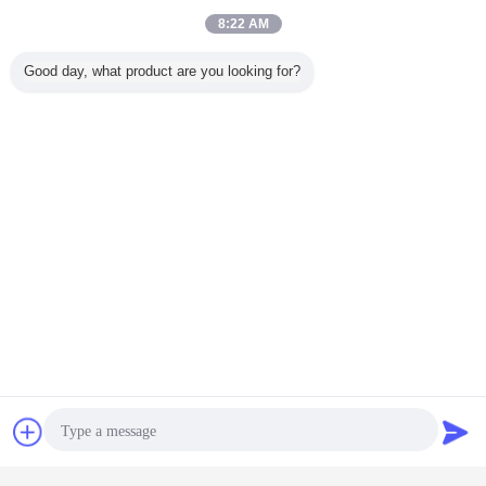
8:22 AM
Good day, what product are you looking for?
servo জলবাহী সর্বজনীন টেস্টিং মেশিন
জলবাহী প্রসার্য পরীক্ষার মেশিন
ট্যাগ:
,
,
सर्वो নিয়ন্ত্রণ ইউনিভার্সাল টেস্টিং মেশিন
এর সেরা মূল্য পান
মাইক্রোকম্পিউটার স্ক্রিন ডিসপ্লে হাইড্রোলিক
ইউটিএম ইউনিভার্সাল টেস্টিং মেশিন
চ্যাট
উদ্ধৃতির জন্য আবেদন