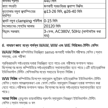
কার্যকর প্রস্থ
440 মিমি
বাতা পদ্ধতি
জলবাহী স্বয়ংক্রিয় ক্ল্যাম্প ফিক্সিং
বৃত্তাকার নমুনা ক্ল্যাম্পিংয়ের
φ13-26 মিমি, φ26-40 মিমি
ব্যাপ্তি
ফ্ল্যাট নমুনা clamping পরিসীমা
0-15 মিমি
সংকোচনের প্লেটের আকার
20120 মিমি
বিদ্যুৎ সরবরাহ
3-ফেজ, AC380V, 50Hz (কাস্টমাইজ করা
যায়)
6. সাধারণ জ্ঞান:
মধ্যে পার্থক্য
WAW,
WW এবং WE সিরিজের টেস্টিং মেশিন
WAW সিরিজ
কম্পিউটার নিয়ন্ত্রিত servo জলবাহী সর্বজনীন পরীক্ষার মেশিন।স্থান
সমন্বয়, এবং পরীক্ষা
প্রক্রিয়াগুলি সফ্টওয়্যার দ্বারা নিয়ন্ত্রিত হতে পারে এবং পরীক্ষার ফলাফল আরও
বিশ্লেষণের জন্য কম্পিউটারে সফ্টওয়্যারটিতে স্থানান্তরিত হতে পারে।এটি হাইড্রোলিক
ইউনিভার্সাল টেস্টিং মেশিনগুলির মধ্যে সবচেয়ে উন্নত সিরিজ।
WW সিরিজ
কম্পিউটার ডিসপ্লে ম্যানুয়াল কন্ট্রোল হাইড্রোলিক ইউনিভার্সাল টেস্টিং
মেশিন।স্থান সামঞ্জস্যকরণ এবং ফোর্স লোডিং ম্যানুয়াল নিয়ন্ত্রণ দ্বারা সম্পাদন করা
যেতে পারে।পরীক্ষার ফলাফল আরও বিশ্লেষণের জন্য সফ্টওয়্যারে স্থানান্তরিত হতে
পারে।
আমরা সিরিজ
পেন্ডুলাম ডায়নামিটার প্রদর্শন ম্যানুয়াল নিয়ন্ত্রণ ইউনিভার্সাল টেস্টিং
মেশিন।স্থান সমন্বয় ও বল