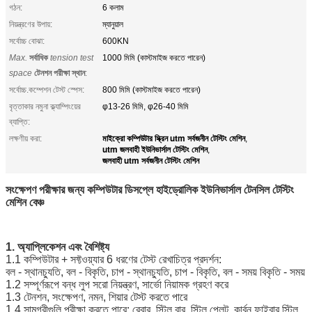
গঠন:
6 কলাম
নিয়ন্ত্রণের উপায়:
ম্যানুয়াল
সর্বোচ্চ বোঝা:
600KN
Max.
সর্বাধিক
tension test
1000 মিমি (কাস্টমাইজ করতে পারেন)
space
টেনশন পরীক্ষা স্থান
:
সর্বোচ্চ.কম্পেশন টেস্ট স্পেস:
800 মিমি (কাস্টমাইজ করতে পারেন)
বৃত্তাকার নমুনা ক্ল্যাম্পিংয়ের
φ13-26 মিমি, φ26-40 মিমি
ব্যাপ্তি:
মাইক্রো কম্পিউটার স্ক্রিন utm সর্বজনীন টেস্টিং মেশিন
লক্ষণীয় করা:
,
utm জলবাহী ইউনিভার্সাল টেস্টিং মেশিন
,
জলবাহী utm সর্বজনীন টেস্টিং মেশিন
সংক্ষেপণ পরীক্ষার জন্য কম্পিউটার ডিসপ্লে হাইড্রোলিক ইউনিভার্সাল টেনসিল টেস্টিং
মেশিন বেঞ্চ
1. অ্যাপ্লিকেশন এবং বৈশিষ্ট্য
1.1 কম্পিউটার + সফ্টওয়্যার 6 ধরণের টেস্ট রেখাচিত্র প্রদর্শন:
বল - স্থানচ্যুতি, বল - বিকৃতি, চাপ - স্থানচ্যুতি, চাপ - বিকৃতি, বল - সময় বিকৃতি - সময়
1.2 সম্পূর্ণরূপে বন্ধ লুপ সরো নিয়ন্ত্রণ, সার্ভো নিয়ামক গ্রহণ করে
1.3 টেনশন, সংক্ষেপণ, নমন, শিয়ার টেস্ট করতে পারে
1.4 সামগ্রীগুলি পরীক্ষা করতে পারে: রেবার, স্টিল বার, স্টিল প্লেট, কার্বন ফাইবার স্টিল