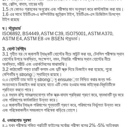
বার, বোল্টস, বাদাম, তারের দড়ি
1.5 যে কোনও গ্রাহকের অনুরোধ এবং পরীক্ষার মান অনুসরণ করে কাস্টমাইজ করা যায়।
1.6 এর সাথে ইউটিএম-এ কম্পিউটার কন্ট্রোল টাইপ, ইউটিএম-এস ডিজিটাল ডিসপ্লে
টাইপ রয়েছে
ঘ।
স্ট্যান্ডার্ড
ISO6892, BS4449, ASTM C39, ISO75001, ASTM A370,
ASTM E4, ASTM E8 এবং BSEN স্ট্যান্ডার্ড।
3. হোস্ট
বৈশিষ্ট্য
3.1 গৃহীত হয় যে জ্বালানী ট্যাঙ্কটি হোস্টের নীচে মাউন্ট করা হয়, টেনসিল পরীক্ষার স্থান
হোস্টের উপরে অবস্থিত, সংক্ষেপণ, নমন, শিয়ারিং পরীক্ষার স্থান হোস্টের নীচে
অবস্থিত, মরীচি এবং ওয়ার্কটেবলের মাঝামাঝি।
3.2 কাঠামোটি শক্ত চারটি কলাম এবং দুটি স্ক্রু দিয়ে ডিজাইন করা হয়েছে, পুরো
মেশিনটির দৃ strong় স্থায়িত্ব রয়েছে।
৩.৩ হোস্টটি তার অতি দৃ strong় দৃ ensure়তা নিশ্চিত করার জন্য সর্ব-
সংহতভাবে ডিজাইন করা হয়েছে যাতে এটি লোড হওয়ার সময় মাইক্রো-বিকৃতিটিকে
প্রতিহত করতে পারে।
৩.৪ মধ্যম রশ্মি সামঞ্জস্যযোগ্য ফাঁক স্ক্রু-বাদাম প্রক্রিয়া গ্রহণ করে, ব্যবধানটি দূর করে
এবং পরিমাপের কার্যকারিতা উন্নত করে।
৩.৫ জ্বালানীর ট্যাঙ্ক পরিমাপের শূন্যতাটি গ্রহণ করে, পরিমাপের নির্ভুলতা উন্নত করে
এবং পরিষেবাকালীন সময়কালে পরিষেবা বাড়িয়ে তোলে।
4. ওভারলোড সুরক্ষা
৪.১ যখন পরীক্ষার শক্তি প্রতিটি ফাইলের সর্বোচ্চ পরীক্ষা বলের 2% -5% অতিক্রম