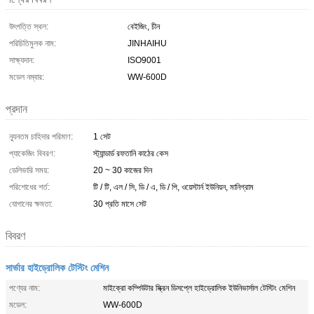
উৎপত্তি স্থল:
বেইজিং, চীন
পরিচিতিমুলক নাম:
JINHAIHU
সাক্ষ্যদান:
ISO9001
মডেল নম্বার:
WW-600D
প্রদান
ন্যূনতম চাহিদার পরিমাণ:
1 সেট
প্যাকেজিং বিবরণ:
স্ট্যান্ডার্ড রফতানি কাঠের কেস
ডেলিভারি সময়:
20 ~ 30 কাজের দিন
পরিশোধের শর্ত:
টি / টি, এল / সি, ডি / এ, ডি / পি, ওয়েস্টার্ন ইউনিয়ন, মানিগ্রাম
যোগানের ক্ষমতা:
30 প্রতি মাসে সেট
বিবরণ
সার্ভার হাইড্রোলিক টেস্টিং মেশিন
পণ্যের নাম:
মাইক্রো কম্পিউটার স্ক্রিন ডিসপ্লে হাইড্রোলিক ইউনিভার্সাল টেস্টিং মেশিন
মডেল:
WW-600D