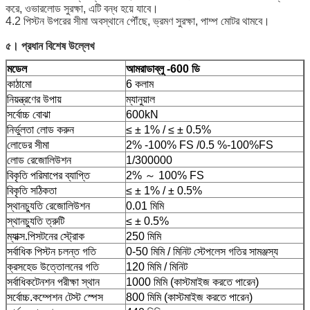
করে, ওভারলোড সুরক্ষা, এটি বন্ধ হয়ে যাবে।
4.2 পিস্টন উপরের সীমা অবস্থানে পৌঁছে, ভ্রমণ সুরক্ষা, পাম্প মোটর থামবে।
৫।
প্রধান বিশেষ উল্লেখ
মডেল
আমরা
ডাব্লু -600 ডি
কাঠামো
6 কলাম
নিয়ন্ত্রণের উপায়
ম্যানুয়াল
সর্বোচ্চ বোঝা
600kN
নির্ভুলতা লোড করুন
≤ ± 1% / ≤ ± 0.5%
লোডের সীমা
2% -100% FS /0.5 %-100%FS
লোড রেজোলিউশন
1/300000
বিকৃতি পরিমাপের ব্যাপ্তি
2% ～ 100% FS
বিকৃতি সঠিকতা
≤ ± 1% / ± 0.5%
স্থানচ্যুতি রেজোলিউশন
0.01 মিমি
স্থানচ্যুতি ত্রুটি
≤ ± 0.5%
ম্যাক্স.পিসটনের স্ট্রোক
250 মিমি
সর্বাধিক পিস্টন চলন্ত গতি
0-50 মিমি / মিনিট স্টেপলেস গতির সামঞ্জস্য
ক্রসহেড উত্তোলনের গতি
120 মিমি / মিনিট
সর্বাধিকটেনশন পরীক্ষা স্থান
1000 মিমি (কাস্টমাইজ করতে পারেন)
সর্বোচ্চ.কম্পেশন টেস্ট স্পেস
800 মিমি (কাস্টমাইজ করতে পারেন)