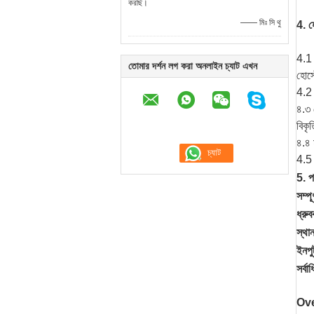
করছি।
—— মিঃ সি থু
4. হো
4.1 
তোমার দর্শন লগ করা অনলাইন চ্যাট এখন
হোস্
4.2 
৪.৩ 
বিকৃ
৪.৪ 
4.5 
5. প
সম্পূ
ধ্রুব
স্থান
ইনপু
সর্ব
Over