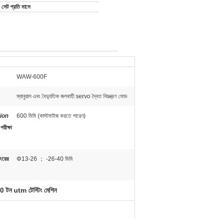
সেট প্রতি মাসে
WAW-600F
ম্যানুয়াল এবং বৈদ্যুতিক জলবাহী servo দ্বৈত নিয়ন্ত্রণ মোড
ion
600 মিমি (কাস্টমাইজ করতে পারেন)
পরীক্ষা
িংয়ের
Φ13-26 ； -26-40 মিমি
0 টন utm টেস্টিং মেশিন