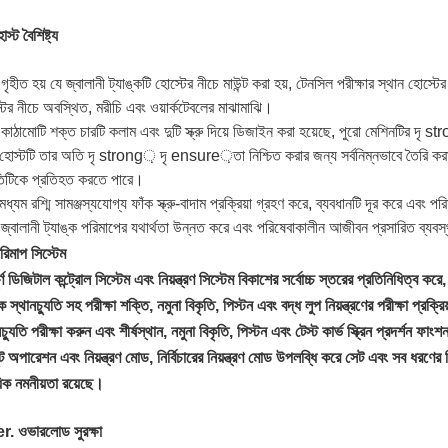
স্ট বৈশিষ্ট্য
গৃহীত হয় যে জ্বালানী ট্যাঙ্কটি হোস্টের নীচে মাউন্ট করা হয়, টেনসিল পরীক্ষার স্থান হোস্টে
টের নীচে অবস্থিত, মরীচি এবং ওয়ার্কটেবলের মাঝামাঝি।
কাঠামোটি শক্ত চারটি কলাম এবং দুটি স্ক্রু দিয়ে ডিজাইন করা হয়েছে, পুরো মেশিনটির দৃ s
হোস্টটি তার অতি দৃ strong় দৃ ensure়তা নিশ্চিত করার জন্য সর্বনিম্নভাবে তৈরি করা
তিটিকে প্রতিহত করতে পারে।
মধ্যম রশ্মি সামঞ্জস্যযোগ্য ফাঁক স্ক্রু-বাদাম প্রক্রিয়া গ্রহণ করে, ব্যবধানটি দূর করে এবং 
জ্বালানী ট্যাঙ্ক পরিমাপের যথার্থতা উন্নত করে এবং পরিষেবাকালীন আজীবন প্রসারিত ব্যবস
রিমাপ সিস্টেম
র্ণ ডিজিটাল কন্ট্রোল সিস্টেম এবং নিয়ন্ত্রণ সিস্টেম বিকাশের সর্বোচ্চ স্তরের প্রতিনিধিত্ব করে
ক স্থানচ্যুতি সহ পরীক্ষা শক্তি, নমুনা বিকৃতি, পিস্টন এবং বদ্ধ লুপ নিয়ন্ত্রণের পরীক্ষা প্রক্
চ্যুতি পরীক্ষা করুন এবং শীর্ষস্থান, নমুনা বিকৃতি, পিস্টন এবং টেস্ট কার্ভ স্ক্রিন প্রদর্শন ফা
ট অপারেশন এবং নিয়ন্ত্রণ মোড, নির্বিচারের নিয়ন্ত্রণ মোড উপলব্ধি করে সেট এবং সব ধরণের নি
াধিক নমনীয়তা রয়েছে।
. ওভারলোড সুরক্ষা