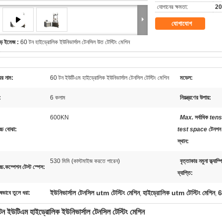
যোগানের ক্ষমতা:
20 
যোগাযোগ
ড় ইমেজ :
60 টন হাইড্রোলিক ইউনিভার্সাল টেনসিল উত টেস্টিং মেশিন
ের নাম:
60 টন ইউটিএম হাইড্রোলিক ইউনিভার্সাল টেনসিল টেস্টিং মেশিন
মডেল:
:
6 কলাম
নিয়ন্ত্রণের উপায়:
600KN
Max.
সর্বাধিক
tens
োচ্চ বোঝা:
test space
টেনশন 
স্থান
:
530 মিমি (কাস্টমাইজ করতে পারেন)
বৃত্তাকার নমুনা ক্ল্যাম্প
োচ্চ.কম্পেশন টেস্ট স্পেস:
ব্যাপ্তি:
ইউনিভার্সাল টেনসিল utm টেস্টিং মেশিন
হাইড্রোলিক utm টেস্টিং মেশিন
6
ষভাবে তুলে ধরা:
,
,
ন ইউটিএম হাইড্রোলিক ইউনিভার্সাল টেনসিল টেস্টিং মেশিন