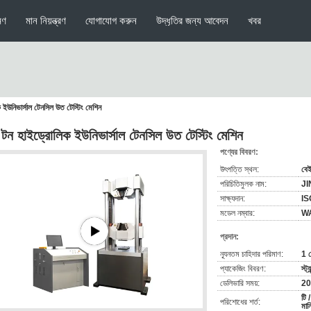
মণ
মান নিয়ন্ত্রণ
যোগাযোগ করুন
উদ্ধৃতির জন্য আবেদন
খবর
ইউনিভার্সাল টেনসিল উত টেস্টিং মেশিন
টন হাইড্রোলিক ইউনিভার্সাল টেনসিল উত টেস্টিং মেশিন
পণ্যের বিবরণ:
উৎপত্তি স্থল:
বেই
পরিচিতিমুলক নাম:
J
সাক্ষ্যদান:
IS
মডেল নম্বার:
W
প্রদান:
ন্যূনতম চাহিদার পরিমাণ:
1 
প্যাকেজিং বিবরণ:
স্ট
ডেলিভারি সময়:
20
টি /
পরিশোধের শর্ত:
মান