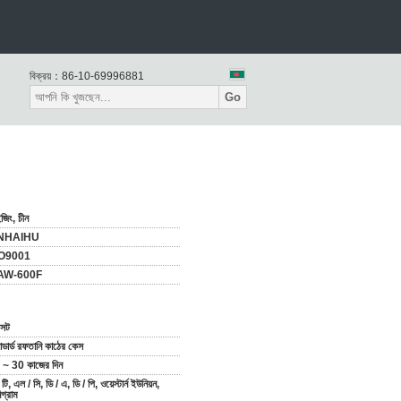
বিক্রয়：
86-10-69996881
Go
জিং, চীন
INHAIHU
O9001
AW-600F
সেট
্যান্ডার্ড রফতানি কাঠের কেস
 ~ 30 কাজের দিন
 টি, এল / সি, ডি / এ, ডি / পি, ওয়েস্টার্ন ইউনিয়ন,
িগ্রাম