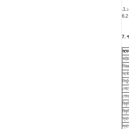
.1.১
6.2 
7. প
মডে
কাঠ
নিয়ন
সর্ব
নির্
লোড
লোড
বিকৃ
বিকৃ
স্থা
স্থা