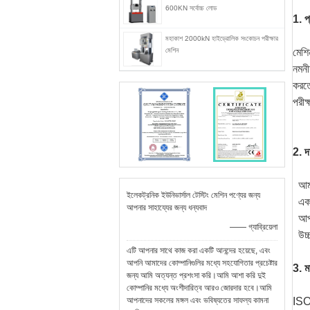
600KN সর্বোচ্চ লোড
1. প
মহাকাশ 2000kN হাইড্রোলিক সংকোচন পরীক্ষার
মেশিন
মেশি
নমনী
করতে
পরীক
2. দ
আমর
ইলেকট্রনিক ইউনিভার্সাল টেস্টিং মেশিন পণ্যের জন্য
এক
আপনার সাহায্যের জন্য ধন্যবাদ
আপন
—— গ্যাব্রিয়েলা
উচ্
এটি আপনার সাথে কাজ করা একটি আনন্দের হয়েছে, এবং
আপনি আমাদের কোম্পানিগুলির মধ্যে সহযোগিতার প্রচেষ্টার
3. ম
জন্য আমি অত্যন্ত প্রশংসা করি।আমি আশা করি দুই
কোম্পানির মধ্যে অংশীদারিত্ব আরও জোরদার হবে।আমি
আপনাদের সকলের মঙ্গল এবং ভবিষ্যতের সাফল্য কামনা
ISO