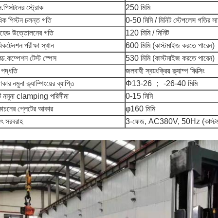
ক্স.পিসটনের স্ট্রোক
250 মিমি
াধিক পিস্টন চলন্ত গতি
0-50 মিমি / মিনিট স্টেপলেস গতির সাম
সহেড উত্তোলনের গতি
120 মিমি / মিনিট
াধিকটেনশন পরীক্ষা স্থান
600 মিমি (কাস্টমাইজ করতে পারেন)
োচ্চ.কম্পেশন টেস্ট স্পেস
530 মিমি (কাস্টমাইজ করতে পারেন)
 পদ্ধতি
জলবাহী স্বয়ংক্রিয় ক্ল্যাম্প ফিক্সিং
াকার নমুনা ক্ল্যাম্পিংয়ের ব্যাপ্তি
Φ13-26 ； -26-40 মিমি
যাট নমুনা clamping পরিসীমা
0-15 মিমি
োচনের প্লেটের আকার
φ160 মিমি
যুৎ সরবরাহ
3-ফেজ, AC380V, 50Hz (কাস্টমাই