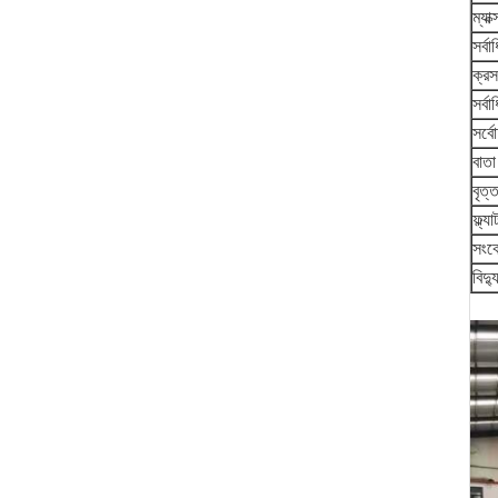
ম্যা
সর্ব
ক্র
সর্ব
সর্ব
বাতা
বৃত্ত
ফ্ল্
সংক
বিদ্