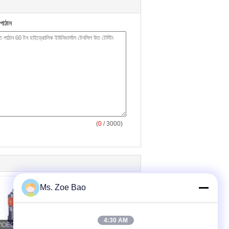
পাঠান
(
0
/ 3000)
Ms. Zoe Bao
4:30 AM