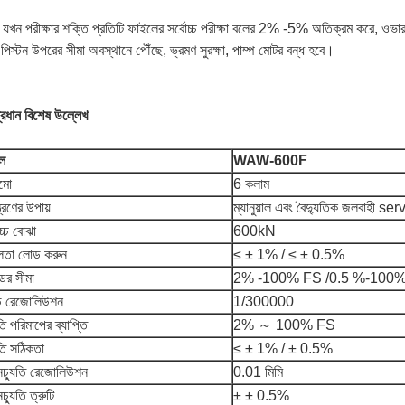
 যখন পরীক্ষার শক্তি প্রতিটি ফাইলের সর্বোচ্চ পরীক্ষা বলের 2% -5% অতিক্রম করে, ওভারল
পিস্টন উপরের সীমা অবস্থানে পৌঁছে, ভ্রমণ সুরক্ষা, পাম্প মোটর বন্ধ হবে।
্রধান বিশেষ উল্লেখ
ল
WAW-600F
ামো
6 কলাম
্ত্রণের উপায়
ম্যানুয়াল এবং বৈদ্যুতিক জলবাহী serv
োচ্চ বোঝা
600kN
ভুলতা লোড করুন
≤ ± 1% / ≤ ± 0.5%
ের সীমা
2% -100% FS /0.5 %-100
 রেজোলিউশন
1/300000
তি পরিমাপের ব্যাপ্তি
2% ～ 100% FS
তি সঠিকতা
≤ ± 1% / ± 0.5%
নচ্যুতি রেজোলিউশন
0.01 মিমি
নচ্যুতি ত্রুটি
± ± 0.5%