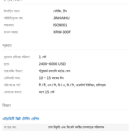
উৎপত্তি স্থল:
বেইজিং, চীন
পরিচিতিমুলক নাম:
JINHAIHU
সাক্ষ্যদান:
ISO9001
মডেল নম্বার:
XRW-300F
প্রদান
ন্যূনতম চাহিদার পরিমাণ:
1 সেট
মূল্য:
2400~6000 USD
প্যাকেজিং বিবরণ:
স্ট্যান্ডার্ড রফতানি কাঠের কেস
ডেলিভারি সময়:
10 ~ 15 কাজের দিন
পরিশোধের শর্ত:
টি / টি, এল / সি, ডি / এ, ডি / পি, ওয়েস্টার্ন ইউনিয়ন, মানিগ্রাম
যোগানের ক্ষমতা:
মাসে 15 সেট
বিবরণ
এইচডিটি ভিক্ট টেস্টিং মেশিন
পণ্যের নাম:
তাপ বিকৃতি এবং ভিকেট নমনীয় তাপমাত্রা পরিমাপক