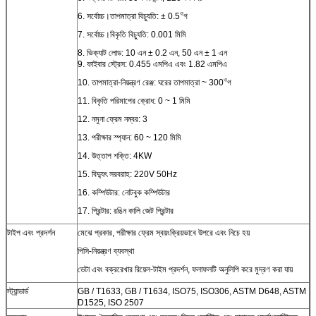
ও
6. সর্বোচ্চ।তাপমাত্রা বিচ্যুতি: ± 0.5
গ
7. সর্বোচ্চ।বিকৃতি বিচ্যুতি: 0.001 মিমি
8. ভিক্যাট লোড: 10 এন ± 0.2 এন, 50 এন ± 1 এন
9. ফাইবার স্ট্রেস: 0.455 এমপিএ এবং 1.82 এমপিএ
ও
10. তাপমাত্রা-নিয়ন্ত্রণ রেঞ্জ: ঘরের তাপমাত্রা ~ 300
গ
11. বিকৃতি পরিমাপের ক্রোধ: 0 ~ 1 মিমি
12. নমুনা ফ্রেম নম্বর: 3
13. পরীক্ষার স্প্যান: 60 ~ 120 মিমি
14. উত্তাপ শক্তি: 4KW
15. বিদ্যুৎ সরবরাহ: 220V 50Hz
16. কম্পিউটার: নোটবুক কম্পিউটার
17. প্রিন্টার: রঙিন কালি জেট প্রিন্টার
টাইপ এবং প্রদর্শন
মেঝে প্রকার, পরীক্ষার ফ্রেম স্বয়ংক্রিয়ভাবে উপরে এবং নিচে হয়
পিসি-নিয়ন্ত্রণ ব্যবস্থা
ডেটা এবং বক্ররেখার রিয়েল-টাইম প্রদর্শন, ফলাফলটি অনুলিপি করে মুদ্রণ করা যায়
স্ট্যান্ডার্ড
GB / T1633, GB / T1634, ISO75, ISO306, ASTM D648, ASTM
D1525, ISO 2507