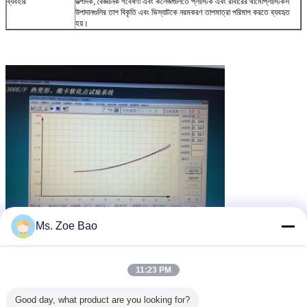
ব্যবহার
উত্পাদক, বৈজ্ঞানিক গবেষণা এবং কলেজগুলিতে প্লাস্টিক এবং রাবারের থার্মোপ্লাস্টিকস
উপাদানগুলির তাপ বিকৃতি এবং ভিস্যাটকে নরমকরণ তাপমাত্রা পরিমাপ করতে ব্যবহৃত
হয়।
Ms. Zoe Bao
hdt vicat পরীক্ষক
vicat নরম পয়েন্টার যন্ত্রপাতি
vicat পরীক্ষার মেশিন
ট্যাগ:
,
,
এর সেরা মূল্য পান
11:23 PM
Good day, what product are you looking for?