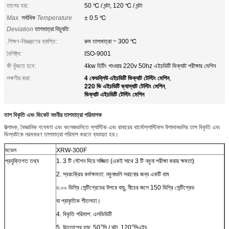
তাপের হার:
50 ℃ / ঘন্টা, 120 ℃ / ঘন্টা
Max.
সর্বাধিক
Temperature
± 0.5 ℃
Deviation
তাপমাত্রা বিচ্যুতি
:
.শিক্ষণ-নিয়ন্ত্রণের ব্যাপ্তি:
রুম তাপমাত্রা ~ 300 ℃
বৈশিষ্ট্য:
ISO-9001
কী খুঁজতে হবে:
4kw হিটিং পাওয়ার 220v 50hz এইচডিটি ভিক্যাট পরীক্ষার মেশিন
4 কেডব্লিউ এইচডিটি ভিক্যাট টেস্টিং মেশিন
লক্ষণীয় করা:
,
220 ভি এইচডিটি ভ্যাস্যাট টেস্টিং মেশিন
,
ভিক্যাট এইচডিটি টেস্টিং মেশিন
তাপ বিকৃতি এবং ভিকেট নমনীয় তাপমাত্রা পরিমাপক
উত্পাদক, বৈজ্ঞানিক গবেষণা এবং কলেজগুলিতে প্লাস্টিক এবং রাবারের থার্মোপ্লাস্টিকস উপাদানগুলির তাপ বিকৃতি এবং
ভিস্যাটকে নরমকরণ তাপমাত্রা পরিমাপ করতে ব্যবহৃত হয়।
মডেল
XRW-300F
প্রযুক্তিগত তথ্য
1. 3 টি স্টেশন দিয়ে সজ্জিত (একই সাথে 3 টি নমুনা পরীক্ষা করার ক্ষমতা)
2. স্বয়ংক্রিয় কর্মক্ষমতা: নমুনাগুলি সরানোর জন্য একটি বাম
৩.০০ ডিগ্রি সেন্টিগ্রেডের উপরে বায়ু, নীচের জলে 150 ডিগ্রি সেন্টিগ্রেড
বা প্রাকৃতিক শীতলতা।
4. বিকৃতি পরিমাপ: এলভিডিটি
ও
ও
5. উত্তাপের হার: 50
সি / ঘন্টা, 120
সিএইচ