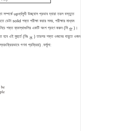
 সম্পর্কে upর্ধ্বমুখী উচ্ছ্বাস প্রভাব দ্বারা তরল বস্তুতে
তে ডেটা solid শক্ত পরীক্ষা করার সময়, পরীক্ষার মাধ্যম
ের নিচে শক্ত ব্যবস্থাগুলির একটি অংশ গ্রহণ করুন (মি
)।
空
ত হবে এই মুহুর্তে (মিঃ
) তারপর শক্ত ওজনের বায়ুতে ওজন
水
ক্রিয়ভাবে গণনা প্রক্রিয়া) .ফর্মুলা: