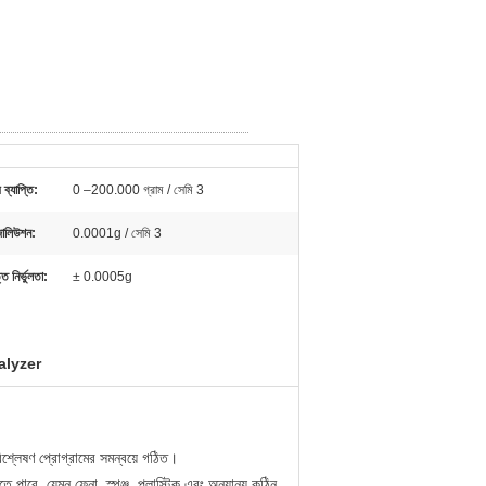
 ব্যাপ্তি:
0 –200.000 গ্রাম / সেমি 3
োলিউশন:
0.0001g / সেমি 3
ি নির্ভুলতা:
± 0.0005g
alyzer
 বিশ্লেষণ প্রোগ্রামের সমন্বয়ে গঠিত।
পারে, যেমন ফেনা, স্পঞ্জ, প্লাস্টিক এবং অন্যান্য কঠিন