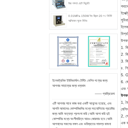
উচ্চ দক্ষতা ছোট বিচ্যুতি
পদার্
ইলেক্
0.01MPa 150W টাচ স্ক্রিন 20 ল / মিনিট
সুবিধ
অক্সিজেন সূচক মিটার
ইলেকট
বিশ্ব
উপকরণ
1. জি
2. জ
3. জ
৪. গ
5. G
ইলেকট্রনিক ইউনিভার্সাল টেস্টিং মেশিন পণ্যের জন্য
6. জ
আপনার সাহায্যের জন্য ধন্যবাদ
এবং অ
—— গ্যাব্রিয়েলা
উপকরণ
1, বৈ
এটি আপনার সাথে কাজ করা একটি আনন্দের হয়েছে, এবং
আপনি আমাদের কোম্পানিগুলির মধ্যে সহযোগিতার প্রচেষ্টার
মেশিন
জন্য আমি অত্যন্ত প্রশংসা করি।আমি আশা করি দুই
2, ম
কোম্পানির মধ্যে অংশীদারিত্ব আরও জোরদার হবে।আমি
এক হা
আপনাদের সকলের মঙ্গল এবং ভবিষ্যতের সাফল্য কামনা