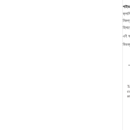
পাইড
ক্লাস
নিমগ্
হিসাব
এই যন
বিভক্