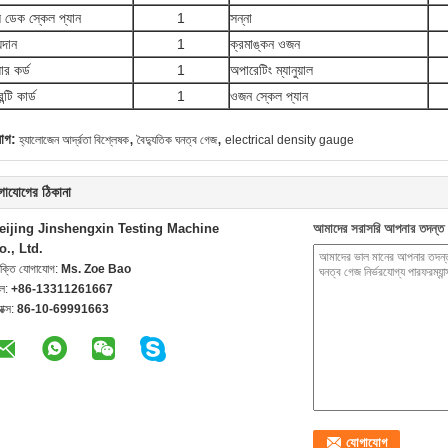
 ডেক স্কেল প্যান
1
সন্না
্যদান
1
ক্রমাঙ্কন ওজন
ার কর্ড
1
অপারেটিং ম্যানুয়াল
ন্টি কার্ড
1
ওজন স্কেল প্যান
,
,
যাগ:
হ্যালোজেন আর্দ্রতা বিশ্লেষক
বৈদ্যুতিক ঘনত্ব গেজ
electrical density gauge
গাযোগের ঠিকানা
eijing Jinshengxin Testing Machine
আমাদের সরাসরি আপনার তদন্ত 
o., Ltd.
যক্তি যোগাযোগ:
Ms. Zoe Bao
েল:
+86-13311261667
যাক্স:
86-10-69991663