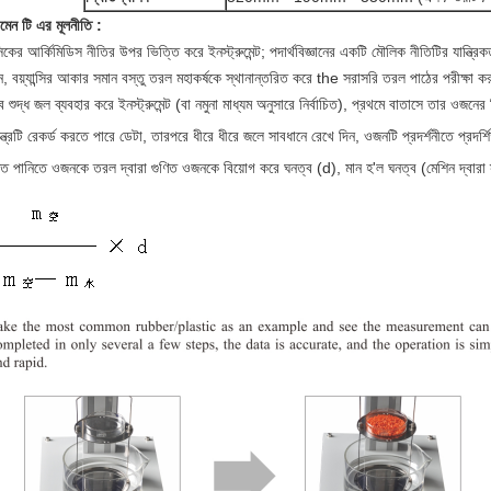
মেন টি এর মূলনীতি
:
িকের আর্কিমিডিস নীতির উপর ভিত্তি করে ইনস্ট্রুমেন্ট; পদার্থবিজ্ঞানের একটি মৌলিক নীতিটির যান্ত্রিকতা
ন, বয়্যান্সির আকার সমান বস্তু তরল মহাকর্ষকে স্থানান্তরিত করে the সরাসরি তরল পাঠের পরীক্ষা কর
ে শুদ্ধ জল ব্যবহার করে ইনস্ট্রুমেন্ট (বা নমুনা মাধ্যম অনুসারে নির্বাচিত), প্রথমে বাতাসে তার ওজন
্ত্রটি রেকর্ড করতে পারে ডেটা, তারপরে ধীরে ধীরে জলে সাবধানে রেখে দিন, ওজনটি প্রদর্শনীতে প্রদর্শি
ত পানিতে ওজনকে তরল দ্বারা গুণিত ওজনকে বিয়োগ করে ঘনত্ব (d), মান হ'ল ঘনত্ব (মেশিন দ্বারা স্বয়ং