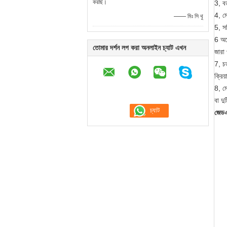
করছি।
3, বড
4, মে
—— মিঃ সি থু
5, সল
6 অনে
তোমার দর্শন লগ করা অনলাইন চ্যাট এখন
জারা 
7, চ
ক্রিয
8, ম
বা দু
জেডএ