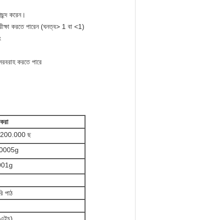
পছন্দ করেন।
পরীক্ষা করতে পারেন (ঘনত্ব> 1 বা <1)
ং
 সরবরাহ করতে পারে
করা
200.000 ছ
.0005g
001g
রি পাঠ
এইচ)