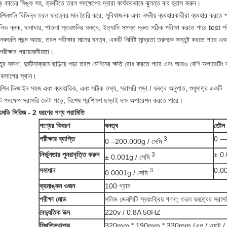
় কাচের সিঙ্ক সহ, ত্রুটিতে তরল পদক্ষেপের দ্বারা কার্যকরভাবে ঝুলন্ত বার হ্রাস করুন।
শিনগুলি বিভিন্ন তরল ঘনত্বের মান তৈরি করে, সুবিধাজনক এবং নমনীয় ব্যবহারকারীরা ব্যবহার করতে 
িড ব্লক, দানাদার, পাতলা স্তরগুলির ঘনত্ব, ইত্যাদি সমস্ত দ্রুত সঠিক পরীক্ষা করতে পারে test 
কগুলি পছন্দ আছে, তরল পরীক্ষার মানের ঘনত্ব, একটি নির্দিষ্ট সান্দ্রতা তরলকে সন্তুষ্ট করতে পারে এব
পরীক্ষার প্রয়োজনীয়তা।
তুর নকশা, দুর্ঘটনাক্রমে ছড়িয়ে পড়া তরল মেশিনের ক্ষতি রোধ করতে পারে এবং আরও বেশি অপারেটিং
়াকলাপের স্থান।
েশিন ডিজাইন সহজ এবং ব্যবহারিক, এবং সঠিক তথ্য, সরাসরি পড়া / ঘনত্ব অনুপাত, শুধুমাত্র একটি
টি পদক্ষেপ সরাসরি ডেটা পড়ে, বিশেষ প্রশিক্ষণ ছাড়াই দক্ষ অপারেশন করতে পারে।
মডি সিরিজ - 2 ধরণের পণ্য পরামিতি
পণ্যের বিবরণ
ঘনত্ব
তৌল 
পরীক্ষার ব্যাপ্তি
0 —
3
0 –200.000g / সেমি
নির্ভুলতার পুনরাবৃত্তি করুন
± 0
3
± 0.001g / সেমি
সমাধান
0.0
3
0.0001g / সেমি
ক্রমাঙ্কন ওজন
100 গ্রাম
পরীক্ষা মোড
সলিড ডেনসিটি স্বয়ংক্রিয় গণনা; তরল ঘনত্বের সরাস
বৈদ্যুতিক উত্স
220v / 0.8A 50HZ
স্থিতিস্থাপক
320mm * 190mm * 330mm (এল / ওয়াট / 