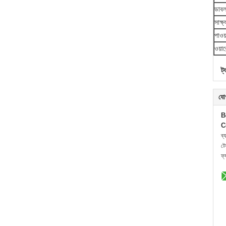
ডাবল
সাক্ষ
পাওয়
ওয়ারে
ট্
যো
B
C
ব্
ট
ফ্