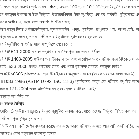
থের মতো শক্ত পদার্থের পৃষ্ঠে ভাসমান the , এখনও 100 গ্রাম / 0.1 মিলিগ্রাম বৈদ্যুতিন ভারসাম্য
ট্রন ঘনত্বের উপকরণের উচ্চ নির্ভুলতা, উচ্চতরৈখিকতা, উচ্চ স্থায়িত্ব এবং বহু-কার্যকরী, যুক্তিসঙ্গত 
াজনক অপারেশন, সহজ রক্ষণাবেক্ষণের বৈশিষ্ট্য রয়েছে।
্রন ঘনত্ব মিটার পেট্রোকেমিক্যাল, সূক্ষ্ম রাসায়নিক, খাদ্য, প্লাস্টিক, দুগ্ধজাত পণ্য, কাগজ তৈরি, ফার্ম
বিদ্যালয় এবং কলেজ, গবেষণা পরীক্ষাগার ইত্যাদিতে ব্যাপকভাবে ব্যবহৃত হয়
 নিম্নলিখিত মানগুলির সাথে সম্পূর্ণরূপে মেনে চলে
:
বি / টি 611-2006 সাধারণ পদ্ধতির রাসায়নিক পুনরায়ত ঘনত্ব নির্ধারণ
িবি / টি 1463-2005 ফাইবার প্লাস্টিকের ঘনত্ব এবং আপেক্ষিক ঘনত্ব পরীক্ষা পদ্ধতিটিকে চাঙ্গা ক
িবিটি, 533-2008 ভल्कানাইজড রাবার এবং থার্মোপ্লাস্টিক রাবারের ঘনত্বের নির্ধারণ
িগাবাইট ১6666 plastic-৮১ প্লাস্টিকাইজারের অনুপাতের সংকল্প (ওয়েবসারের ভারসাম্য পদ্ধতি)
B1033-1986 (ASTM D792, ISO 1183) প্লাস্টিকের ঘনত্ব এবং পরীক্ষার পদ্ধতির আপেক্
েজেজি 171-2004 তরল আপেক্ষিক ঘনত্বের স্কেল যাচাইকরণ আইন
ন্যান্য সম্পর্কিত মান।
 ফাংশন বৈশিষ্ট্য
দ্যুতিন চৌম্বকীয় বল সেন্সরের উন্নত প্রযুক্তি ব্যবহার করে, যাতে তথ্যের নির্ভুলতা নিশ্চিত করা যায়
 পরীক্ষা, পুনরাবৃত্তি খুব ভাল।
েশিনটি এমন একটি মেশিন ব্যবহার করেছে যার কাছে আরও পরীক্ষামূলক হতে পারে এটি একটি কঠিন, তর
জারেরও বেশি বৈদ্যুতিন ভারসাম্য হিসাবে