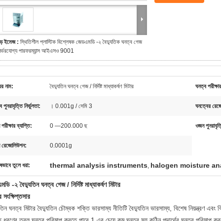
ড় ইমেজ :
স্থিতিশীল প্লাস্টিক বিশ্লেষক জেডএমডি -২ বৈদ্যুতিক ঘনত্ব গেজ
ির্ভরযোগ্য পারফরম্যান্স আইএসও 9001
ের নাম:
বৈদ্যুতিন ঘনত্ব গেজ / নির্দিষ্ট মাধ্যাকর্ষণ মিটার
ঘনত্ব পরীক্ষার
 পুনরাবৃত্তি নির্ভুলতা:
। 0.001g / সেমি 3
ঘনত্বের রেজ
পরীক্ষার ব্যাপ্তি:
0 —200.000 ছ
ওজন পুনরাবৃত্ত
 রেজোলিউশন:
0.0001g
thermal analysis instruments
halogen moisture an
ষভাবে তুলে ধরা:
,
মডি -২
বৈদ্যুতিন ঘনত্ব গেজ / নির্দিষ্ট মাধ্যাকর্ষণ মিটার
ের সংক্ষিপ্তসার
ুতিন ঘনত্ব মিটার বৈদ্যুতিন চৌম্বক শক্তি ভারসাম্য নীতিটি বৈদ্যুতিন ভারসাম্য, বিশেষ নিয়ন্ত্রণ এবং
 ধরণের তরল ঘনত্ব পরিমাপ করতে পারে 1 এর চেয়ে কম ঘনত্ব সহ কঠিন পদার্থের ঘনত্ব পরিমাপ করতে 