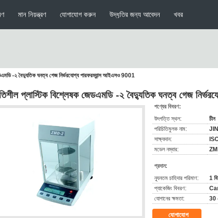
মণ
মান নিয়ন্ত্রণ
যোগাযোগ করুন
উদ্ধৃতির জন্য আবেদন
খবর
েডএমডি -২ বৈদ্যুতিক ঘনত্ব গেজ নির্ভরযোগ্য পারফরম্যান্স আইএসও 9001
িতিশীল প্লাস্টিক বিশ্লেষক জেডএমডি -২ বৈদ্যুতিক ঘনত্ব গেজ নির্
পণ্যের বিবরণ:
উৎপত্তি স্থল:
চীন
পরিচিতিমুলক নাম:
JI
সাক্ষ্যদান:
IS
মডেল নম্বার:
ZM
প্রদান:
ন্যূনতম চাহিদার পরিমাণ:
1 বি
প্যাকেজিং বিবরণ:
Ca
যোগানের ক্ষমতা:
30 স
যোগাযোগ