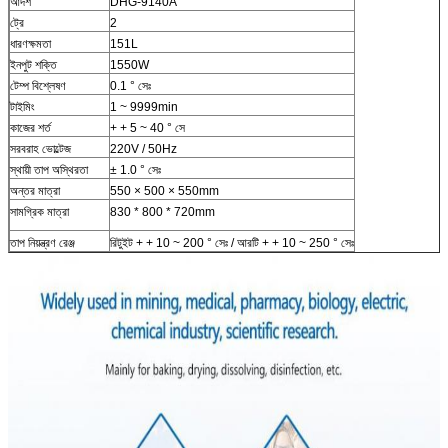
আদর্শ
DHG-9140A
ট্রে
2
ধারণক্ষমতা
151L
ইনপুট শক্তি
1550W
টেম্প বিশ্লেষণ
0.1 ° সেঃ
টাইমিং
1 ~ 9999min
কাজের শর্ত
+ + 5 ~ 40 ° সে
সরবরাহ ভোল্টেজ
220V / 50Hz
স্থায়ী তাপ অস্থিরতা
± 1.0 ° সেঃ
অন্তর মাত্রা
550 × 500 × 550mm
সামগ্রিক মাত্রা
830 * 800 * 720mm
তাপ নিয়ন্ত্রণ রেঞ্জ
রিটুইট + + 10 ~ 200 ° সেঃ / আরটি + + 10 ~ 250 ° সেঃ