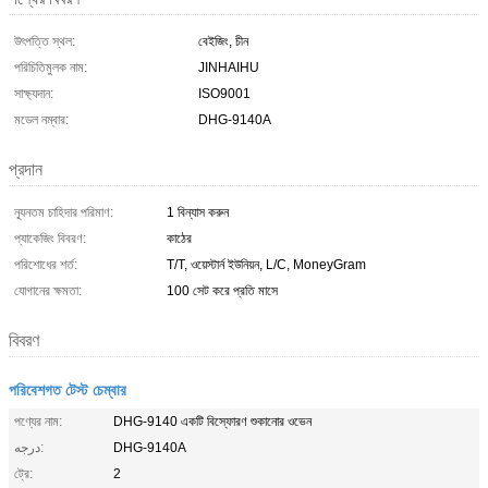
উৎপত্তি স্থল:
বেইজিং, চীন
পরিচিতিমুলক নাম:
JINHAIHU
সাক্ষ্যদান:
ISO9001
মডেল নম্বার:
DHG-9140A
প্রদান
ন্যূনতম চাহিদার পরিমাণ:
1 বিন্যাস করুন
প্যাকেজিং বিবরণ:
কাঠের
পরিশোধের শর্ত:
T/T, ওয়েস্টার্ন ইউনিয়ন, L/C, MoneyGram
যোগানের ক্ষমতা:
100 সেট করে প্রতি মাসে
বিবরণ
পরিবেশগত টেস্ট চেম্বার
পণ্যের নাম:
DHG-9140 একটি বিস্ফোরণ শুকানোর ওভেন
درجه:
DHG-9140A
ট্রে:
2