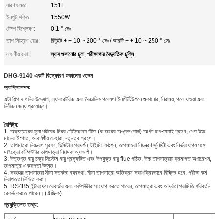
ধারণক্ষমতা:
151L
ইনপুট শক্তি:
1550W
টেম্প বিশ্লেষণ:
0.1 ° সেঃ
তাপ নিয়ন্ত্রণ রেঞ্জ:
রিটুইট + + 10 ~ 200 ° সেঃ / আরটি + + 10 ~ 250 ° সেঃ
ল্যাব শুকানোর চুলা
পরীক্ষাগার বৈদ্যুতিক চুল্লি
লক্ষণীয় করা:
,
DHG-9140 একটি বিস্ফোরণ শুকানোর ওভেন
অ্যাপ্লিকেশন:
এটা শিল্প ও খনির উদ্যোগ, ল্যাবরেটরিজ এবং বৈজ্ঞানিক গবেষণা ইনস্টিটিউশনে শুকানোর, নিরাময়, গলে যাওয়া এবং
নির্বীজন জন্য প্রযোজ্য।
বৈশিষ্ট্য:
1. অভ্যন্তরের চুলা শরীরের মিরর স্টেইনলেস স্টীল (বা তারের অঙ্কন বোর্ড) আর্গন চাপ-ঢালাই গ্রহণ, শেল উচ্চ
মানের ইস্পাত, আকর্ষণীয় চেহারা, নতুনত্ব গ্রহণ।
2. তাপমাত্রা নিয়ন্ত্রণ সুরক্ষা, ডিজিটাল প্রদর্শন, টাইমিং ফাংশন, তাপমাত্রা নিয়ন্ত্রণ সুনির্দিষ্ট এবং নির্ভরযোগ্য সঙ্গে
মাইক্রো কম্পিউটার তাপমাত্রা নিয়ামক অ্যাডপ্ট্ট।
3. উত্তপ্ত বায়ু চক্র সিস্টেম বায়ু প্রস্ফুটিত এবং উপযুক্ত বায়ু flue গঠিত, উচ্চ তাপমাত্রায় ক্রমাগত অপারেশন,
তাপমাত্রা একরূপতা উন্নত।
4. স্বতন্ত্র তাপমাত্রা সীমা সতর্কতা ব্যবস্থা, সীমা তাপমাত্রা অতিক্রম স্বয়ংক্রিয়ভাবে বিঘ্নিত হবে, পরীক্ষা কর্ম
নিরাপত্তা নিশ্চিত করা।
5. RS4B5 ইন্টারফেস রেকর্ডার এবং কম্পিউটার সংযোগ করতে পারেন, তাপমাত্রা এবং আর্দ্রতা পরামিতি পরিবর্তন
রেকর্ড করতে পারেন। (ঐচ্ছিক)
প্রযুক্তিগত তথ্য: