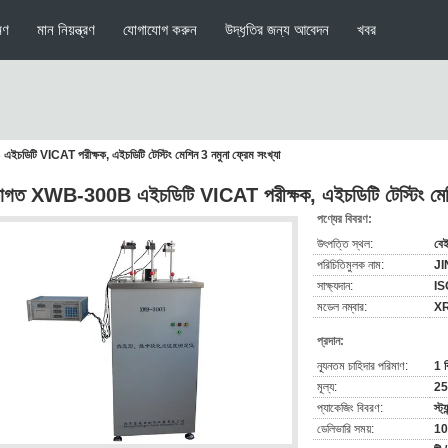
মণ
মান নিয়ন্ত্রণ
যোগাযোগ করুন
উদ্ধৃতির জন্য আবেদন
খবর
িটি VICAT পরীক্ষক, এইচডিটি টেস্টিং মেশিন 3 নমুনা ফ্রেম সংখ্যা
াগত XWB-300B এইচডিটি VICAT পরীক্ষক, এইচডিটি টেস্টিং মেশিন
পণ্যের বিবরণ:
উৎপত্তি স্থল:
বেই
পরিচিতিমুলক নাম:
J
সাক্ষ্যদান:
IS
মডেল নম্বার:
X
প্রদান:
ন্যূনতম চাহিদার পরিমাণ:
1 ব
মূল্য:
2
প্যাকেজিং বিবরণ:
স্ট্
ডেলিভারি সময়:
10 