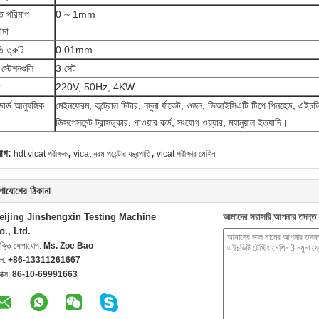
তি পরিমাপ
0 ~ 1mm
ীমা
ি ত্রুটি
0.01mm
 স্টেশনগুলি
3 সেট
া
220V, 50Hz, 4KW
ন্ডার্ড আনুষঙ্গিক
মেইনফ্রেম, কন্ট্রোল মিটার, নমুনা র্যাকেট, ওজন, ভিআইসিএটি টিপে পিনহেড, এইচড
ডিসপেসমেন্ট ট্রান্সডুকার, পাওয়ার কর্ড, সংযোগ ওয়্যার, ম্যানুয়াল ইত্যাদি।
,
,
যাগ:
hdt vicat পরীক্ষক
vicat নরম পয়েন্টার যন্ত্রপাতি
vicat পরীক্ষার মেশিন
গাযোগের ঠিকানা
eijing Jinshengxin Testing Machine
আমাদের সরাসরি আপনার তদন্ত 
o., Ltd.
যক্তি যোগাযোগ:
Ms. Zoe Bao
েল:
+86-13311261667
যাক্স:
86-10-69991663