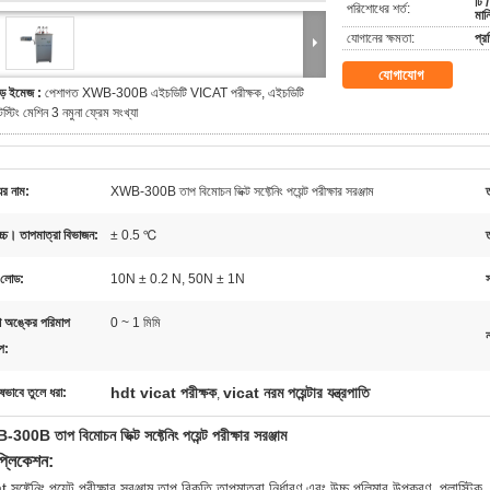
টি /
পরিশোধের শর্ত:
মান
যোগানের ক্ষমতা:
প্র
যোগাযোগ
ড় ইমেজ :
পেশাগত XWB-300B এইচডিটি VICAT পরীক্ষক, এইচডিটি
েস্টিং মেশিন 3 নমুনা ফ্রেম সংখ্যা
ের নাম:
XWB-300B তাপ বিমোচন ভিক্ট সফ্টেনিং পয়েন্ট পরীক্ষার সরঞ্জাম
োচ্চ। তাপমাত্রা বিভাজন:
± 0.5 ℃
ত
ট লোড:
10N ± 0.2 N, 50N ± 1N
স
া অঙ্কের পরিমাপ
0 ~ 1 মিমি
ন
প:
hdt vicat পরীক্ষক
vicat নরম পয়েন্টার যন্ত্রপাতি
ষভাবে তুলে ধরা:
,
00B তাপ বিমোচন ভিক্ট সফ্টেনিং পয়েন্ট পরীক্ষার সরঞ্জাম
প্লিকেশন:
 সফ্টেনিং পয়েন্ট পরীক্ষার সরঞ্জাম তাপ বিকৃতি তাপমাত্রা নির্ধারণ এবং উচ্চ পলিমার উপকরণ, প্লাস্টিক, র