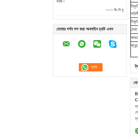
করছি।
বিকৃ
—— মিঃ সি থু
পরিস
বিকৃত
তোমার দর্শন লগ করা অনলাইন চ্যাট এখন
টেস্ট
ক্ষমত
স্ট্যা
ট্
যো
B
C
ব্
ট
ফ্