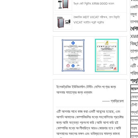
ইঙ্ক জেট প্রিন্টার XRW-300D মডেল
একটি 
নমুনা
বৈজ্ঞানিক HDT VICAT পরীক্ষক, তাপ বিকৃতি
তাপম
VICAT সফ্টেইন পয়েন্ট পয়েন্টার
বৈশিষ্
XWB-3
বিচ্
তাপদ
প্লা
এটি 
পরিম
প্রয
ইলেকট্রনিক ইউনিভার্সাল টেস্টিং মেশিন পণ্যের জন্য
মডে
আপনার সাহায্যের জন্য ধন্যবাদ
মেনফ
—— গ্যাব্রিয়েলা
টেস্
এটি আপনার সাথে কাজ করা একটি আনন্দের হয়েছে, এবং
পদ্ধ
আপনি আমাদের কোম্পানিগুলির মধ্যে সহযোগিতার প্রচেষ্টার
তাপম
জন্য আমি অত্যন্ত প্রশংসা করি।আমি আশা করি দুই
গরম
কোম্পানির মধ্যে অংশীদারিত্ব আরও জোরদার হবে।আমি
আপনাদের সকলের মঙ্গল এবং ভবিষ্যতের সাফল্য কামনা
তাপম