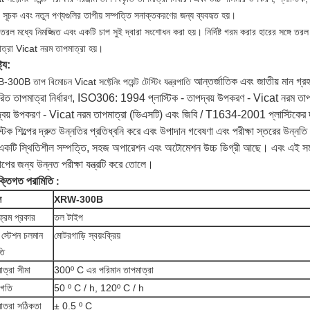
সূচক এবং নতুন পণ্যগুলির তাপীয় সম্পত্তি সনাক্তকরণের জন্য ব্যবহৃত হয়।
 তরল মধ্যে নিমজ্জিত এবং একটি চাপ সুই দ্বারা সংশোধন করা হয়। নির্দিষ্ট গরম করার হারের সঙ্গে 
াত্রা Vicat নরম তাপমাত্রা হয়।
ট্য:
আন্তর্জাতিক এবং জাতীয় মান গ
00B তাপ বিমোচন Vicat সফ্টেনিং পয়েন্ট টেস্টিং যন্ত্রপাতি
ছুরিত তাপমাত্রা নির্ধারণ, ISO306: 1994 প্লাস্টিক - তাপদ্বয় উপকরণ - Vicat নরম তা
্বয় উপকরণ - Vicat নরম তাপমাত্রা (ভিএসটি) এবং জিবি / T1634-2001 প্লাস্টিকের দৃঢ়মু
স্টিক শিল্পের দ্রুত উন্নতির প্রতিধ্বনি করে এবং উপাদান গবেষণা এবং পরীক্ষা স্তরের উন্নত
একটি স্থিতিশীল সম্পত্তি, সহজ অপারেশন এবং অটোমেশন উচ্চ ডিগ্রী আছে।
এবং এই সমস
াপের জন্য উন্নত পরীক্ষা যন্ত্রটি করে তোলে।
ুক্তিগত পরামিতি
:
ল
XRW-300B
্রেম প্রকার
তল টাইপ
ট স্টেশন চলমান
মোটরগাড়ি স্বয়ংক্রিয়
তি
াত্রা সীমা
300º C এর পরিমান তাপমাত্রা
 গতি
50 º C / h, 120º C / h
াত্রা সঠিকতা
± 0.5 º C