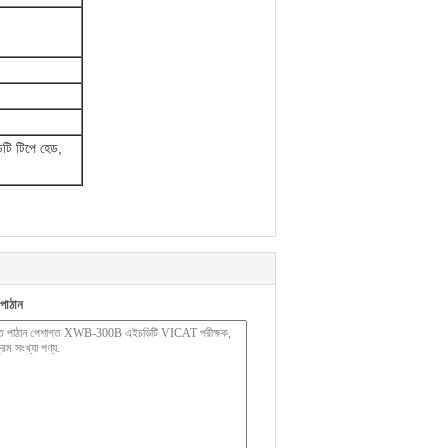
িটি টিপে হেড,
পাঠান