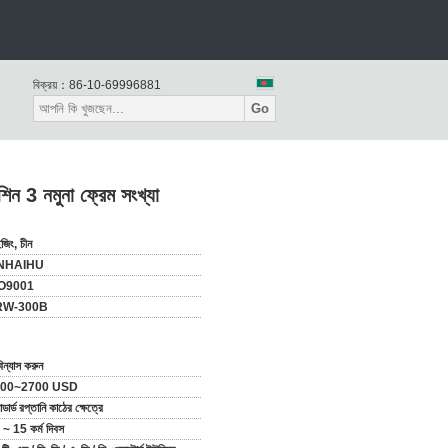
বিক্রয়：
86-10-69996881
Go
 3 নমুনা ফ্রেম সংখ্যা
জিং, চীন
INHAIHU
O9001
RW-300B
িন্যাস করুন
500~2700 USD
যান্ডার্ড রপ্তানি কাঠের ক্ষেত্রে
~ 15 কর্ম দিবস