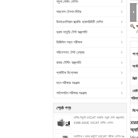
নমুনা মেকিং মেশিন
সারফেস টেনশন মিটার
ডিফারেনশিয়াল স্ক্যানিং ক্যালরিমিটি মেশিন
ব
ট
ড্রাম হাতুড়ি টেস্ট যন্ত্রপাতি
ডিজিটাল শক্ত পরীক্ষক
পরিবেশগত টেস্ট চেম্বার
পণ্য
রাবার টেস্টিং যন্ত্রপাতি
সর্ব
প্লাস্টিক বিশ্লেষক
ভিক্
দহন পরীক্ষার সরঞ্জাম
মোট
পাইপলাইন পরীক্ষার সরঞ্জাম
পরিমা
শ্রেষ্ঠ পণ্য
বিশে
তাপীয় বিকৃতি VICAT সফ্টেনিং পয়েন্ট টেস্ট যন্ত্রপাতি,
XWB-3
XWB-300E VICAT টেস্টিং মেশিন
অ্যা
প্লাস্টিক / রাবার HDT VICAT পরীক্ষা মেশিন রঙ
Vicat