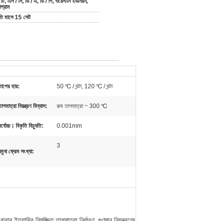
 টি, এল / সি, ডি / এ, ডি / পি, ওয়েস্টার্ন ইউনিয়ন,
িগ্রাম
তি মাসে 15 সেট
তাপের হার:
50 ℃ / ঘন্টা, 120 ℃ / ঘন্টা
াপমাত্রা নিয়ন্ত্রণ বিন্যাস:
রুম তাপমাত্রা ~ 300 ℃
র্বোচ্চ। বিকৃতি বিচ্যুতি:
0.001mm
3
মুনা ফ্রেম সংখ্যা:
াবার ইত্যাদির নিমজ্জিত তাপমাত্রা নির্ধারণ, গুণমান নিয়ন্ত্রণের