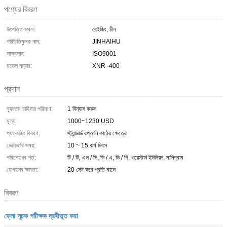
পণ্যের বিবরণ
উৎপত্তি স্থল:
বেইজিং, চীন
পরিচিতিমুলক নাম:
JINHAIHU
সাক্ষ্যদান:
ISO9001
মডেল নম্বার:
XNR -400
প্রদান
ন্যূনতম চাহিদার পরিমাণ:
1 বিন্যাস করুন
মূল্য:
1000~1230 USD
প্যাকেজিং বিবরণ:
স্ট্যান্ডার্ড রপ্তানি কাঠের ক্ষেত্রে
ডেলিভারি সময়:
10 ~ 15 কর্ম দিবস
পরিশোধের শর্ত:
টি / টি, এল / সি, ডি / এ, ডি / পি, ওয়েস্টার্ন ইউনিয়ন, মানিগ্রাম
যোগানের ক্ষমতা:
20 সেট করে প্রতি মাসে
বিবরণ
ফ্লো সূচক পরীক্ষক দ্রবীভূত করা