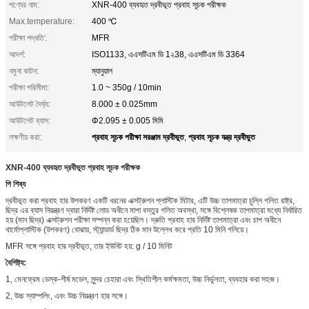
পণ্যের নাম:
XNR-400 ব্যবহৃত দ্রবীভূত প্রবাহ সূচক পরীক্ষক
Max.temperature:
400 ℃
পরীক্ষা পদ্ধতি:
MFR
আদর্শ:
ISO1133, এএসটিএম ডি 1২38, এএসটিএম ডি 3364
নমুনা কাটন:
ম্যানুয়াল
পরীক্ষা পরিসীমা:
1.0 ~ 350g / 10min
আউটলেট দৈর্ঘ্য:
8.000 ± 0.025mm
আউটলেট ব্যাস:
Φ2.095 ± 0.005 মিমি
প্রবাহ সূচক পরীক্ষা সরঞ্জাম দ্রবীভূত
প্রবাহ সূচক যন্ত্র দ্রবীভুত
লক্ষণীয় করা:
,
XNR-400 ব্যবহৃত দ্রবীভূত প্রবাহ সূচক পরীক্ষক
পি
শিষ্য
দ্রবীভূত করা প্রবাহ হার উপকরণ একটি ধরনের এক্সট্রুশন প্লাস্টিক মিটার, এটি উচ্চ তাপমাত্রা চুল্লি গলিত রাষ্ট্র,
ছিদ্র এর ব্যাস নিয়ন্ত্রণ দ্বারা নির্দিষ্ট লোড অধীনে মাপা বস্তুর গলিত অবস্থা, সঙ্গে বিশ্লেষক তাপমাত্রা মধ্যে নির্ধারিত
হয় (মান ছিদ্র) এক্সট্রুশন পরীক্ষা সম্পন্ন করা হয়েছিল। দ্রুতি প্রবাহ হার নির্দিষ্ট তাপমাত্রা এবং চাপ অধীনে
থার্মোপ্লাস্টিক (উপকরণ) বোঝায়, স্ট্যান্ডার্ড ছিদ্র ঠিক মান উল্লেখ করে প্রতি 10 মিনি গলিয়ে।
MFR সঙ্গে প্রবাহ হার দ্রবীভূত, তার ইউনিট হয়: g / 10 মিনিট
বৈশিষ্ট্য:
1, মেনফ্রেম ডেস্ক-শীর্ষ মডেল, সুন্দর চেহারা এবং স্থিতিশীল কর্মক্ষমতা, উচ্চ নির্ভুলতা, ব্যবহার করা সহজ।
2, উচ্চ স্যাম্পলিং, এবং উচ্চ নিয়ন্ত্রণ হার সঙ্গে।