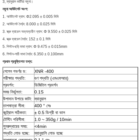
3, ম্যানুয়াল কাটিয়া নমুনা।
নমুনা আউটলেট অংশ:
1. আউটলেট ব্যাস: Φ2.095 ± 0.005 মিমি
2. আউটলেট দৈর্ঘ্য: 8.000 ± 0.025 মিমি
3. স্ক্রু ব্যারেল অভ্যন্তরীণ ব্যাস: Φ 9.550 ± 0.025 মিমি
4. স্ক্রু ব্যারেল দৈর্ঘ্য: 152 ± 0.1 মিমি
5. পিস্টন-ছড়ি মাথা ব্যাস: Φ 9.475 ± 0.015mm
6. পিস্টন-লাঠি মাথা দৈর্ঘ্য: 6.350 ± 0.100mm
প্রধান প্রযুক্তিগত তথ্য:
পেলেন গভর্ণর ড:
XNR -400
পরীক্ষার পদ্ধতি:
গুণ পদ্ধতি (এমএফআর)
প্রদর্শন:
ডিজিটাল প্রদর্শন
সময় নির্ভুলতা:
0.1S
উপাদান উপায়ে কাটা:
ম্যানুয়াল
তাপমাত্রা সীমা:
400 ° সেঃ
কন্ট্রোল সঠিকতা:
± 0.5 ডিগ্রী বা ভাল
টেস্টিং পরিসীমা:
1.0 ~ 350g / 10min
পুনরুদ্ধারের সময়:
<4min
পদ্ধতি লোড হচ্ছে:
ম্যানুয়ালি লোড হচ্ছে
তাপমাত্রা রেজল্যুশন:
0.1 ° সেঃ