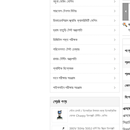
নমুনা মেকিং মেশিন
সারফেস টেনশন মিটার
ডিফারেনশিয়াল স্ক্যানিং ক্যালরিমিটি মেশিন
ব
ব
ড্রাম হাতুড়ি টেস্ট যন্ত্রপাতি
ডিজিটাল শক্ত পরীক্ষক
পরিবেশগত টেস্ট চেম্বার
পণ্য
রাবার টেস্টিং যন্ত্রপাতি
প্রদ
প্লাস্টিক বিশ্লেষক
প্রভ
দহন পরীক্ষার সরঞ্জাম
কোণ
পাইপলাইন পরীক্ষার সরঞ্জাম
বিশে
শ্রেষ্ঠ পণ্য
এক্সজ
স্টোন ঢালাই / ইলেকট্রন উপাদান জন্য ইলেকট্রনিক
এক্সজ
দোলক Charpy ইমপ্যাক্ট টেস্টিং মেশিন
সিরাম
380V 50Hz 500J চার্পি টাচ স্ক্রিন ইমপ্যাক্ট
বিশ্ব