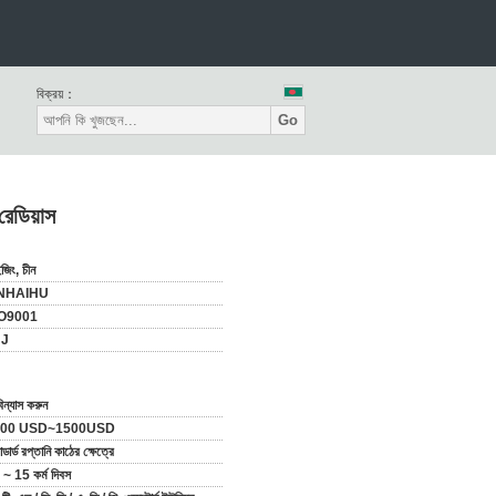
বিক্রয়：
Go
রেডিয়াস
জিং, চীন
INHAIHU
O9001
JJ
িন্যাস করুন
200 USD~1500USD
যান্ডার্ড রপ্তানি কাঠের ক্ষেত্রে
~ 15 কর্ম দিবস