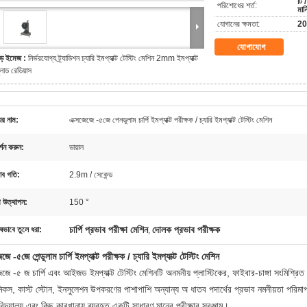
টি /
পরিশোধের শর্ত:
মান
যোগানের ক্ষমতা:
20 
যোগাযোগ
ড় ইমেজ :
নির্ভরযোগ্য ট্র্যাডিশন চ্যারি ইমপ্যাক্ট টেস্টিং মেশিন 2mm ইমপ্যাক্ট
্লাড রেডিয়াস
ের নাম:
এক্সজেজে -৫জে পেনডুলাম চার্পি ইমপ্যাক্ট পরীক্ষক / চ্যারি ইমপ্যাক্ট টেস্টিং মেশিন
র্শন করুন:
ডায়াল
াব গতি:
2.9m / সেকেন্ড
 উত্থাপন:
150 °
চার্পি প্রভাব পরীক্ষা মেশিন
দোলক প্রভাব পরীক্ষক
ষভাবে তুলে ধরা:
,
েজে -৫জে পেন্ডুলাম চার্পি ইমপ্যাক্ট পরীক্ষক / চ্যারি ইমপ্যাক্ট টেস্টিং মেশিন
েজে -৫ জ চার্পি এবং আইজড ইমপ্যাক্ট টেস্টিং মেশিনটি অনমনীয় প্লাস্টিকের, ফাইবার-চাঙ্গা সংমিশ্
িকস, কাস্ট স্টোন, ইনসুলেশন উপকরণের পাশাপাশি অন্যান্য অ ধাতব পদার্থের প্রভাব নমনীয়তা পরিমাপ 
বিদ্যালয় এবং কিছু কারখানায় ব্যবহৃত একটি সাধারণ মানের পরীক্ষার সরঞ্জাম।