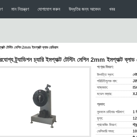
মণ
মান নিয়ন্ত্রণ
যোগাযোগ করুন
উদ্ধৃতির জন্য আবেদন
খবর
ইমপ্যাক্ট টেস্টিং মেশিন 2mm ইমপ্যাক্ট ব্লাড রেডিয়াস
ভরযোগ্য ট্র্যাডিশন চ্যারি ইমপ্যাক্ট টেস্টিং মেশিন 2mm ইমপ্যাক্ট ব্লাড 
পণ্যের বিবরণ:
উৎপত্তি স্থল:
বেই
পরিচিতিমুলক নাম:
J
সাক্ষ্যদান:
IS
মডেল নম্বার:
X
প্রদান:
ন্যূনতম চাহিদার পরিমাণ:
1 ব
মূল্য:
1
প্যাকেজিং বিবরণ:
স্ট্
ডেলিভারি সময়:
10 