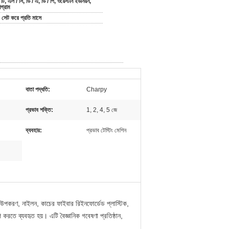
 টি, এল / সি, ডি / এ, ডি / পি, ওয়েস্টার্ন ইউনিয়ন,
িগ্রাম
সেট করে প্রতি মাসে
বাতা পদ্ধতি:
Charpy
প্রভাব শক্তি:
1, 2, 4, 5 জে
ব্যবহার:
প্রভাব টেস্টিং মেশিন
রিত উপকরণ, নাইলন, কাচের ফাইবার রিইনফোর্ডেড প্লাস্টিক,
করতে ব্যবহৃত হয়। এটি বৈজ্ঞানিক গবেষণা প্রতিষ্ঠান,