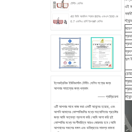
টেস্টিং মেশিন
এই ম
সমর্থ
40 মিমি আনভিল স্প্যান 80% এফএস 500 জে
স্ট্যা
0.7 এমপিএ চার্পি ইমপ্যাক্ট মেশিন
মডে
প্রভ
প্রভ
প্রদর
দুল ট
চোয়া
প্র
ইলেকট্রনিক ইউনিভার্সাল টেস্টিং মেশিন পণ্যের জন্য
আপনার সাহায্যের জন্য ধন্যবাদ
প্রভ
স্ট্যান
—— গ্যাব্রিয়েলা
এটি আপনার সাথে কাজ করা একটি আনন্দের হয়েছে, এবং
আপনি আমাদের কোম্পানিগুলির মধ্যে সহযোগিতার প্রচেষ্টার
জন্য আমি অত্যন্ত প্রশংসা করি।আমি আশা করি দুই
কোম্পানির মধ্যে অংশীদারিত্ব আরও জোরদার হবে।আমি
আপনাদের সকলের মঙ্গল এবং ভবিষ্যতের সাফল্য কামনা