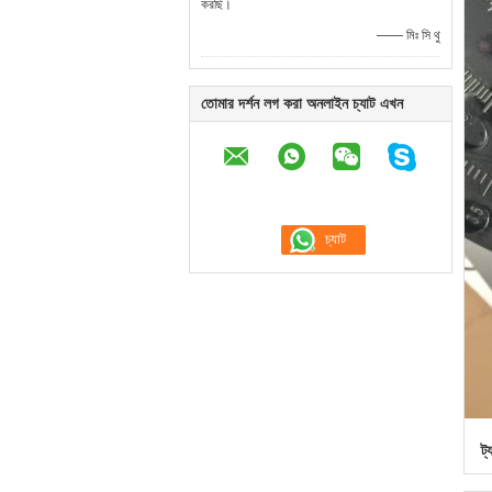
করছি।
—— মিঃ সি থু
তোমার দর্শন লগ করা অনলাইন চ্যাট এখন
ট্