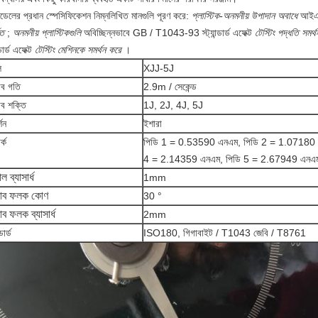
ডেলের প্রধান স্পেসিফিকেশন নিম্নলিখিত মানগুলি পূরণ করে:
প্লাস্টিক-অনমনীয় উপাদান অবাধে
আইএসও
িত
;
অনমনীয় প্লাস্টিকগুলি
অবিচ্ছিন্নভাবে GB / T1043-93 স্ট্যান্ডার্ড এফেক্ট
টেস্টিং পদ্ধতি সমর্থ
ন্ডার্ড এফেক্ট
টেস্টিং মেশিনকে সমর্থন করে
।
ল
XJJ-5J
াব গতি
2.9m / সেকেন্ড
াব শক্তি
1J, 2J, 4J, 5J
্শন
ইশারা
র্ক
পিডি 1 = 0.53590 এনএম, পিডি 2 = 1.07180 
4 = 2.14359 এনএম, পিডি 5 = 2.67949 এনএ
ল ব্যাসার্ধ
1mm
ভাব ফলক কোণ
30 °
াব ফলক ব্যাসার্ধ
2mm
্ডার্ড
ISO180, গিগাবাইট / T1043 জেবি / T8761