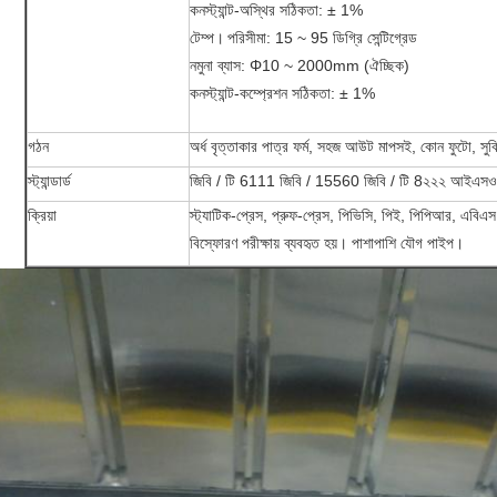
কনস্ট্যান্ট-অস্থির সঠিকতা: ± 1%
টেম্প।
পরিসীমা: 15 ~ 95 ডিগ্রি সেন্টিগ্রেড
নমুনা ব্যাস: Φ10 ~ 2000mm (ঐচ্ছিক)
কনস্ট্যান্ট-কম্প্রেশন সঠিকতা: ± 1%
গঠন
অর্ধ বৃত্তাকার পাত্র ফর্ম, সহজ আউট মাপসই, কোন ফুটো, স
স্ট্যান্ডার্ড
জিবি / টি 6111 জিবি / 15560 জিবি / টি 8২২২ আইএ
ক্রিয়া
স্ট্যাটিক-প্রেস, প্রুফ-প্রেস, পিভিসি, পিই, পিপিআর, এবিএস 
বিস্ফোরণ পরীক্ষায় ব্যবহৃত হয়। পাশাপাশি যৌগ পাইপ।