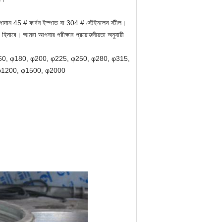
াদান 45 # কার্বন ইস্পাত বা 304 # স্টেইনলেস স্টীল।
ট হিসাবে।
আমরা আপনার পরীক্ষার প্রয়োজনীয়তা অনুযায়ী
60, φ180, φ200, φ225, φ250, φ280, φ315,
φ1200, φ1500, φ2000