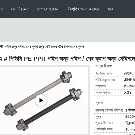
মণ
মান নিয়ন্ত্রণ
যোগাযোগ করুন
উদ্ধৃতির জন্য আবেদন
খবর
াইপ জন্য পাইপ / শেষ ক্যাপ জন্য স্টেইনলেস স্টীল উপাদান শেষ ক্যাপ
 # পিভিসি PE PPR পাইপ জন্য পাইপ / শেষ ক্যাপ জন্য স্টেইনলেস 
পণ্যের বিবরণ:
উৎপত্তি স্থল:
বেইজিং, 
পরিচিতিমুলক নাম:
JINH
সাক্ষ্যদান:
ISO90
মডেল নম্বার:
XGY
প্রদান:
ন্যূনতম চাহিদার পরিমাণ:
1 বিন্য
মূল্য:
2900
প্যাকেজিং বিবরণ:
স্ট্যান্ড
ডেলিভারি সময়:
10 ~ 2