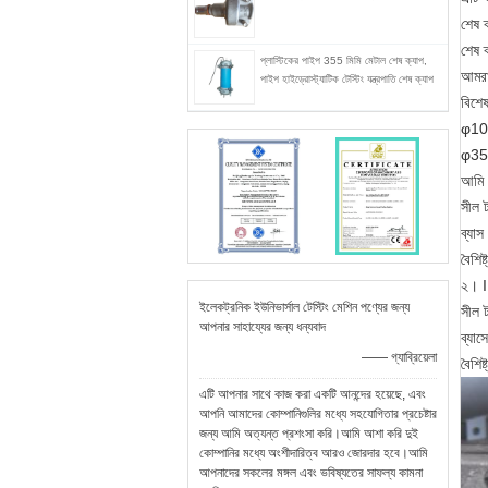
শেষ ক
শেষ ক
প্লাস্টিকের পাইপ 355 মিমি মেটাল শেষ ক্যাপ,
আমরা
পাইপ হাইড্রোস্ট্যাটিক টেস্টিং যন্ত্রপাতি শেষ ক্যাপ
বিশে
φ10
φ35
আমি 
সীল 
ব্যা
বৈশিষ
২।
I
ইলেকট্রনিক ইউনিভার্সাল টেস্টিং মেশিন পণ্যের জন্য
সীল ট
আপনার সাহায্যের জন্য ধন্যবাদ
ব্য
—— গ্যাব্রিয়েলা
বৈশি
এটি আপনার সাথে কাজ করা একটি আনন্দের হয়েছে, এবং
আপনি আমাদের কোম্পানিগুলির মধ্যে সহযোগিতার প্রচেষ্টার
জন্য আমি অত্যন্ত প্রশংসা করি।আমি আশা করি দুই
কোম্পানির মধ্যে অংশীদারিত্ব আরও জোরদার হবে।আমি
আপনাদের সকলের মঙ্গল এবং ভবিষ্যতের সাফল্য কামনা