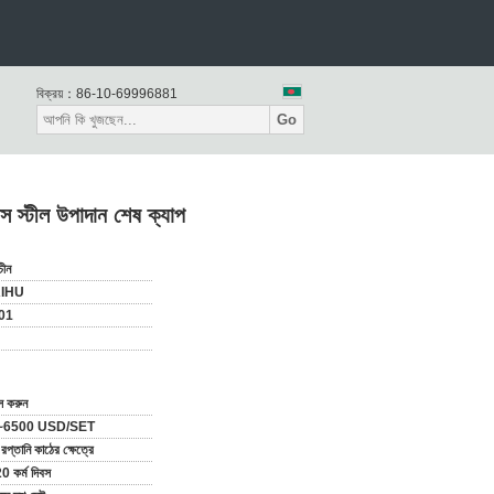
বিক্রয়：
86-10-69996881
Go
স্টীল উপাদান শেষ ক্যাপ
চীন
AIHU
01
াস করুন
~6500 USD/SET
ার্ড রপ্তানি কাঠের ক্ষেত্রে
0 কর্ম দিবস