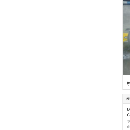
ট্
যো
B
C
ব্
ট