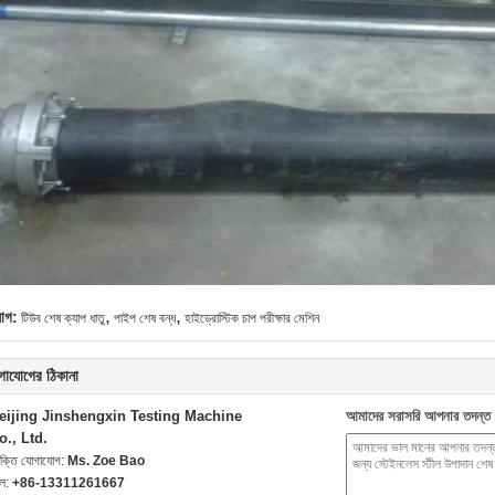
,
,
যাগ:
টিউব শেষ ক্যাপ ধাতু
পাইপ শেষ বন্ধ
হাইড্রোস্টিক চাপ পরীক্ষার মেশিন
গাযোগের ঠিকানা
eijing Jinshengxin Testing Machine
আমাদের সরাসরি আপনার তদন্ত 
o., Ltd.
যক্তি যোগাযোগ:
Ms. Zoe Bao
েল:
+86-13311261667