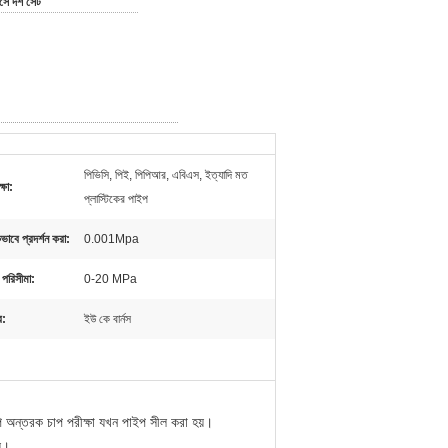
াসে দশ সেট
পিভিসি, পিই, পিপিআর, এবিএস, ইত্যাদি মত
্ষা:
প্লাস্টিকের পাইপ
ভাবে প্রদর্শন করা:
0.001Mpa
 পরিসীমা:
0-20 MPa
র:
ইউ কে বার্নস
 অন্তরক চাপ পরীক্ষা যখন পাইপ সীল করা হয়।
়।