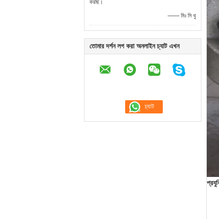
করছি।
—— মিঃ সি থু
তোমার দর্শন লগ করা অনলাইন চ্যাট এখন
প্রযু