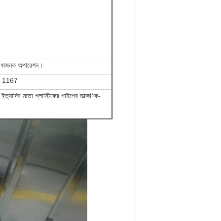
ুবিধাজনক অপারেশন।
সও 1167
ইত্যাদির মতো প্লাস্টিকের পাইপের তাত্ক্ষণিক-