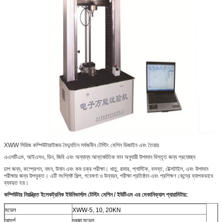
XWW সিরিজ কম্পিউটারাইজড বৈদ্যুতিন সর্বজনীন টেস্টিং মেশিন ডিজাইন এবং তৈয়ার
এএসটিএম, আইএসও, ডিন, জিবি এবং অন্যান্য আন্তর্জাতিক মান অনুযায়ী উপাদান বিস্তৃত জন্য প্রযোজ্য
চাপ জন্য, কম্প্রেশন, নমন, উনান এবং কম চক্র পরীক্ষা। ধাতু, রাবার, প্লাস্টিক, বসন্ত, টেক্সটাইল, এবং উপাদান
পরীক্ষার জন্য উপযুক্ত। এটি সংশ্লিষ্ট শিল্প, গবেষণা ও উন্নয়ন, পরীক্ষা প্রতিষ্ঠান এবং প্রশিক্ষণ কেন্দ্রে ব্যাপকভাবে
ব্যবহৃত হয়।
কম্পিউটার নিয়ন্ত্রিত ইলেকট্রনিক ইউনিভার্সাল টেস্টিং মেশিন / ইউটিএম এর মেকানিক্যাল প্যারামিটার:
মডেল
XWW-5, 10, 20KN
আদর্শ
দরজা মডেল