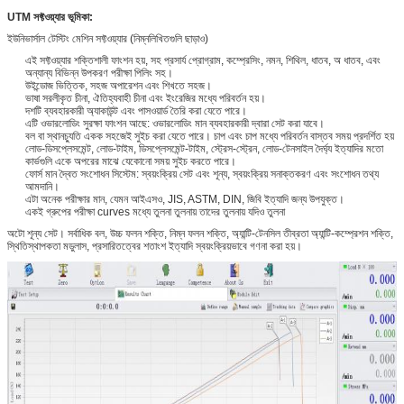
UTM সফ্টওয়্যার ভূমিকা:
ইউনিভার্সাল টেস্টিং মেশিন সফ্টওয়্যার (নিম্নলিখিতগুলি ছাড়াও)
এই সফ্টওয়্যার শক্তিশালী ফাংশন হয়, সহ প্রসার্য প্রোগ্রাম, কম্প্রেসিং, নমন, শিথিল, ধাতব, অ ধাতব, এবং
অন্যান্য বিভিন্ন উপকরণ পরীক্ষা পিলিং সহ।
উইন্ডোজ ভিত্তিক, সহজ অপারেশন এবং শিখতে সহজ।
ভাষা সরলীকৃত চীনা, ঐতিহ্যবাহী চীনা এবং ইংরেজির মধ্যে পরিবর্তন হয়।
দশটি ব্যবহারকারী অ্যাকাউন্ট এবং পাসওয়ার্ড তৈরি করা যেতে পারে।
এটি ওভারলোডিং সুরক্ষা ফাংশন আছে: ওভারলোডিং মান ব্যবহারকারী দ্বারা সেট করা যাবে।
বল বা স্থানচ্যুতি একক সহজেই সুইচ করা যেতে পারে। চাপ এবং চাপ মধ্যে পরিবর্তন বাস্তব সময় প্রদর্শিত হয়
লোড-ডিসপ্লেসমেন্ট, লোড-টাইম, ডিসপ্লেসমেন্ট-টাইম, স্ট্রেস-স্ট্রেন, লোড-টেনসাইল দৈর্ঘ্য ইত্যাদির মতো
কার্ভগুলি একে অপরের মাঝে যেকোনো সময় সুইচ করতে পারে।
ফোর্স মান দ্বৈত সংশোধন সিস্টেম: স্বয়ংক্রিয় সেট এবং শূন্য, স্বয়ংক্রিয় সনাক্তকরণ এবং সংশোধন তথ্য
আমদানি।
এটা অনেক পরীক্ষার মান, যেমন আইএসও, JIS, ASTM, DIN, জিবি ইত্যাদি জন্য উপযুক্ত।
একই গ্রুপের পরীক্ষা curves মধ্যে তুলনা তুলনায় তাদের তুলনায় যদিও তুলনা
অটো শূন্য সেট। সর্বাধিক বল, উচ্চ ফলন শক্তি, নিম্ন ফলন শক্তি, অ্যান্টি-টেনসিল তীব্রতা অ্যান্টি-কম্প্রেশন শক্তি,
স্থিতিস্থাপকতা মডুলাস, প্রসারিতত্বের শতাংশ ইত্যাদি স্বয়ংক্রিয়ভাবে গণনা করা হয়।