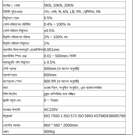
সর্বোচ্চ। বোঝা
5KN, 10KN, 20KN
ইউনিট সুইচওভার
টোন, কেজি, জি, KN, LB; মিমি, সেন্টিমিটার, ইঞ্চি
নির্ভুলতা গ্রেড
0.5%
ফোর্স-পরিমাপের পরিসীমা
0.4% ~ 100% ফাঃ
ফোর্স-পরিমাপ নির্ভুলতা
≤0.5%
বিকৃতি-পরিমাপের পরিসর
2% ~ 100% ফাঃ
বিকৃতি-পরিমাপ নির্ভুলতা
1%
ক্রসবিম ডিসপ্লেসমেন্ট রেজোলিউশন
0.001mm
ক্রসবিউম স্পিড রেঞ্জ
0.01 ~ 500mm / মিনিট
স্থানচ্যুতি গতি নির্ভুলতা
≤ 0.5%
টেস্ট প্রস্থ
400mm (বা আদেশ অনুযায়ী)
প্রসার্য স্থান
600mm
কম্প্রেশন স্পেস
900 মিমি (বা আদেশ অনুযায়ী)
বাতা
ওয়েজ গ্রিপ, সংযুক্তি সংকুচিত, বেন্ড অ্যাকসেসরিজ
পিসি সিস্টেম
ব্র্যান্ড কম্পিউটার সঙ্গে সজ্জিত
ফ্ল্যাট-নমুনা বেধ
0 ~ 7mm
পাওয়ার সাপ্লাই
AC220V
স্ট্যান্ডার্ড
ISO 7500-1 ISO 572 ISO 5893 ASTMD638695790
হোস্টের আকার
860 * 560 * 2000mm
ওজন
400Kg