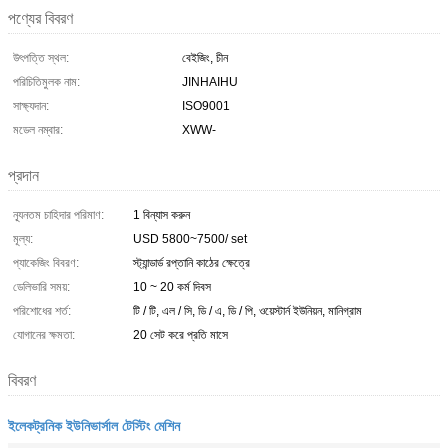
পণ্যের বিবরণ
উৎপত্তি স্থল:
বেইজিং, চীন
পরিচিতিমুলক নাম:
JINHAIHU
সাক্ষ্যদান:
ISO9001
মডেল নম্বার:
XWW-
প্রদান
ন্যূনতম চাহিদার পরিমাণ:
1 বিন্যাস করুন
মূল্য:
USD 5800~7500/ set
প্যাকেজিং বিবরণ:
স্ট্যান্ডার্ড রপ্তানি কাঠের ক্ষেত্রে
ডেলিভারি সময়:
10 ~ 20 কর্ম দিবস
পরিশোধের শর্ত:
টি / টি, এল / সি, ডি / এ, ডি / পি, ওয়েস্টার্ন ইউনিয়ন, মানিগ্রাম
যোগানের ক্ষমতা:
20 সেট করে প্রতি মাসে
বিবরণ
ইলেকট্রনিক ইউনিভার্সাল টেস্টিং মেশিন