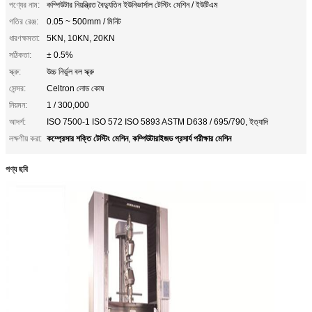
পণ্যের নাম:
কম্পিউটার নিয়ন্ত্রিত বৈদ্যুতিন ইউনিভার্সাল টেস্টিং মেশিন / ইউটিএম
গতির রেঞ্জ:
0.05 ~ 500mm / মিনিট
ধারণক্ষমতা:
5KN, 10KN, 20KN
সঠিকতা:
± 0.5%
স্ক্রু:
উচ্চ নির্ভুল বল স্ক্রু
সেন্সর:
Celtron লোড কোষ
নিয়মন:
1 / 300,000
আদর্শ:
ISO 7500-1 ISO 572 ISO 5893 ASTM D638 / 695/790, ইত্যাদি
কম্প্রেসার শক্তি টেস্টিং মেশিন
কম্পিউটারাইজড প্রসার্য পরীক্ষার মেশিন
লক্ষণীয় করা:
,
পণ্য ছবি