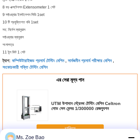
8 বড় এক্সটেনশন Extensometer 1 সেট
9 সফ্টওয়্যার ইনস্টলেশন সিডি 1set
10 টি প্রযুক্তিগত নথি 1set
সহ: নির্দেশ ম্যানুয়াল
সফ্টওয়্যার ম্যানুয়াল
শংসাপত্র
11 টুল কিট 1 সেট
কম্পিউটারাইজড প্রসার্য টেস্টিং মেশিন
সার্বজনীন প্রসার্য পরীক্ষার মেশিন
ট্যাগ:
,
,
সংকোচকারী শক্তি টেস্টিং মেশিন
এর সেরা মূল্য পান
UTM উপাদান স্ট্রেনথ টেস্টিং মেশিন Celtron
লোড সেল সেন্সর 1/300000 রেজল্যুশন
চালিয়ে
Ms. Zoe Bao